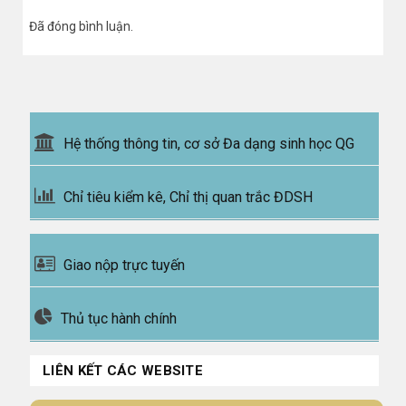
Đã đóng bình luận.
Hệ thống thông tin, cơ sở Đa dạng sinh học QG
Chỉ tiêu kiểm kê, Chỉ thị quan trắc ĐDSH
Giao nộp trực tuyến
Thủ tục hành chính
LIÊN KẾT CÁC WEBSITE