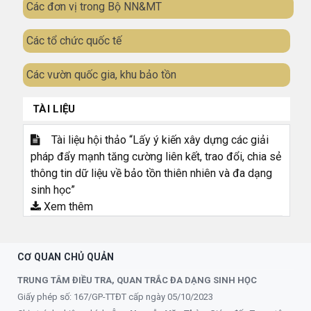
Các đơn vị trong Bộ NN&MT
Các tổ chức quốc tế
Các vườn quốc gia, khu bảo tồn
TÀI LIỆU
Tài liệu hội thảo “Lấy ý kiến xây dựng các giải
pháp đẩy mạnh tăng cường liên kết, trao đổi, chia sẻ
thông tin dữ liệu về bảo tồn thiên nhiên và đa dạng
sinh học”
Xem thêm
CƠ QUAN CHỦ QUẢN
TRUNG TÂM ĐIỀU TRA, QUAN TRẮC ĐA DẠNG SINH HỌC
Giấy phép số: 167/GP-TTĐT cấp ngày 05/10/2023