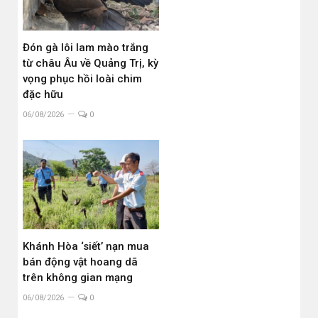
Đón gà lôi lam mào trắng
từ châu Âu về Quảng Trị, kỳ
vọng phục hồi loài chim
đặc hữu
06/08/2026
0
Khánh Hòa ‘siết’ nạn mua
bán động vật hoang dã
trên không gian mạng
06/08/2026
0