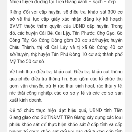
Nhiều tuyến đường tại Tiền Giang xanh – sạch – đẹp
Riêng đối với cấp huyện, sẽ điều tra, khảo sát 300 cơ
sở về thủ tục cấp giấy xác nhận đăng ký kế hoạch
BVMT thuộc thẩm quyền của UBND cấp huyện. Trong
đó, các huyện Cái Bè, Cai Lậy, Tân Phước, Chợ Gạo, Gò
Công Tây, Gò Công Đông gồm 20 cơ sở/huyện; huyện
Châu Thành, thị xã Cai Lậy và tị xã Gò Công 40 cơ
sở/huyện, thị; huyện Tân Phú Đông 10 cơ sở; thành phố
Mỹ Tho 50 cơ sở.
Về hình thức điều tra, khảo sát: Điều tra, khảo sát thông
qua phiếu điều tra thông tin. Bao gồm các tổ chức thu
gom vận chuyển, xử lý rác thải sinh hoạt, rác thải y tế,
rác thải công nghiệp; các cơ sở y tế và các cơ sở sản
xuất kinh doanh.
Để tổ chức thực hiện đạt hiệu quả, UBND tỉnh Tiền
Giang giao cho Sở TN&MT Tiền Giang xây dựng các loại
phiếu khảo sát để thực hiện khảo sát ở cấp tỉnh và cấp
huyện; tổ chức khảo sát đối với các đối tượng cấp tỉnh