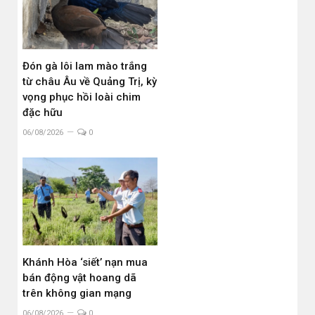
Đón gà lôi lam mào trắng
từ châu Âu về Quảng Trị, kỳ
vọng phục hồi loài chim
đặc hữu
06/08/2026
0
Khánh Hòa ‘siết’ nạn mua
bán động vật hoang dã
trên không gian mạng
06/08/2026
0