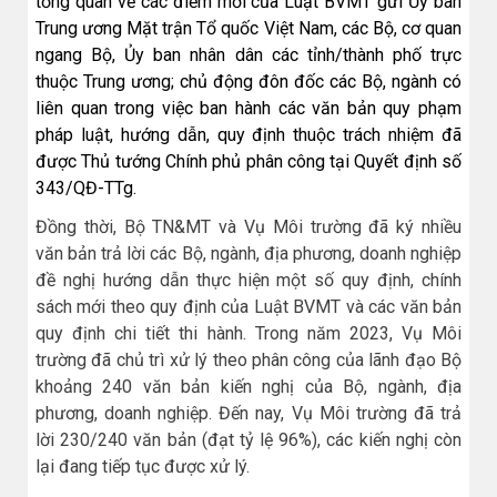
tổng quan về các điểm mới của Luật BVMT gửi Ủy ban
Trung ương Mặt trận Tổ quốc Việt Nam, các Bộ, cơ quan
ngang Bộ, Ủy ban nhân dân các tỉnh/thành phố trực
thuộc Trung ương; chủ động đôn đốc các Bộ, ngành có
liên quan trong việc ban hành các văn bản quy phạm
pháp luật, hướng dẫn, quy định thuộc trách nhiệm đã
được Thủ tướng Chính phủ phân công tại Quyết định số
343/QĐ-TTg.
Đồng thời, Bộ TN&MT và Vụ Môi trường đã ký nhiều
văn bản trả lời các Bộ, ngành, địa phương, doanh nghiệp
đề nghị hướng dẫn thực hiện một số quy định, chính
sách mới theo quy định của Luật BVMT và các văn bản
quy định chi tiết thi hành. Trong năm 2023, Vụ Môi
trường đã chủ trì xử lý theo phân công của lãnh đạo Bộ
khoảng 240 văn bản kiến nghị của Bộ, ngành, địa
phương, doanh nghiệp. Đến nay, Vụ Môi trường đã trả
lời 230/240 văn bản (đạt tỷ lệ 96%), các kiến nghị còn
lại đang tiếp tục được xử lý.