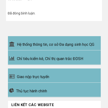
Đã đóng bình luận.
Hệ thống thông tin, cơ sở Đa dạng sinh học QG
Chỉ tiêu kiểm kê, Chỉ thị quan trắc ĐDSH
Giao nộp trực tuyến
Thủ tục hành chính
LIÊN KẾT CÁC WEBSITE