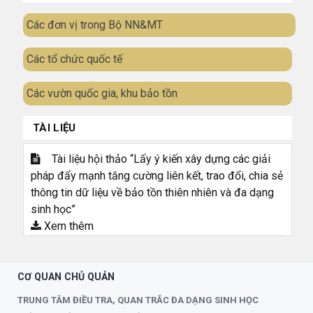
Các đơn vị trong Bộ NN&MT
Các tổ chức quốc tế
Các vườn quốc gia, khu bảo tồn
TÀI LIỆU
Tài liệu hội thảo “Lấy ý kiến xây dựng các giải
pháp đẩy mạnh tăng cường liên kết, trao đổi, chia sẻ
thông tin dữ liệu về bảo tồn thiên nhiên và đa dạng
sinh học”
Xem thêm
CƠ QUAN CHỦ QUẢN
TRUNG TÂM ĐIỀU TRA, QUAN TRẮC ĐA DẠNG SINH HỌC