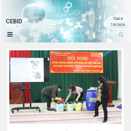
Thứ 6
CEBID
7/8/2026