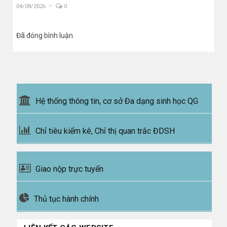
04/08/2026
0
Đã đóng bình luận.
Hệ thống thông tin, cơ sở Đa dạng sinh học QG
Chỉ tiêu kiểm kê, Chỉ thị quan trắc ĐDSH
Giao nộp trực tuyến
Thủ tục hành chính