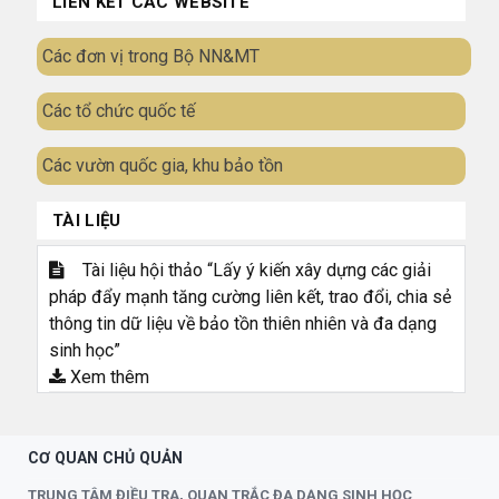
LIÊN KẾT CÁC WEBSITE
Các đơn vị trong Bộ NN&MT
Các tổ chức quốc tế
Các vườn quốc gia, khu bảo tồn
TÀI LIỆU
Tài liệu hội thảo “Lấy ý kiến xây dựng các giải
pháp đẩy mạnh tăng cường liên kết, trao đổi, chia sẻ
thông tin dữ liệu về bảo tồn thiên nhiên và đa dạng
sinh học”
Xem thêm
CƠ QUAN CHỦ QUẢN
TRUNG TÂM ĐIỀU TRA, QUAN TRẮC ĐA DẠNG SINH HỌC