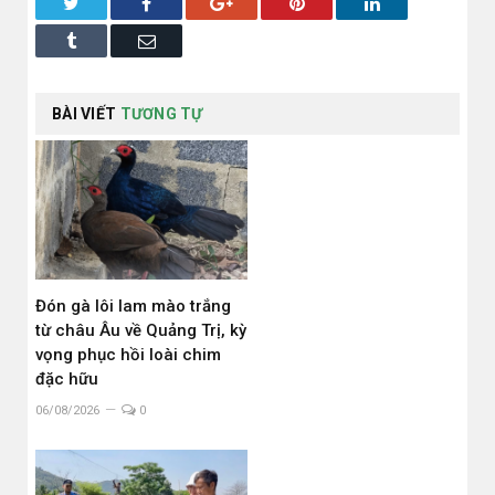
Twitter
Facebook
Google+
Pinterest
LinkedIn
Tumblr
Email
BÀI VIẾT
TƯƠNG TỰ
Đón gà lôi lam mào trắng
từ châu Âu về Quảng Trị, kỳ
vọng phục hồi loài chim
đặc hữu
06/08/2026
0