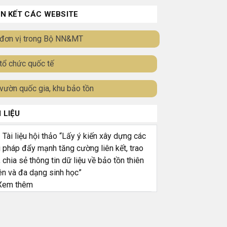
ÊN KẾT CÁC WEBSITE
đơn vị trong Bộ NN&MT
tổ chức quốc tế
vườn quốc gia, khu bảo tồn
I LIỆU
ài liệu hội thảo “Lấy ý kiến xây dựng các
i pháp đẩy mạnh tăng cường liên kết, trao
, chia sẻ thông tin dữ liệu về bảo tồn thiên
ên và đa dạng sinh học”
em thêm