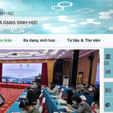
INH HỌC
A DẠNG SINH HỌC
Sự kiện
Đa dạng sinh học
Tư liệu & Thư viện
QG