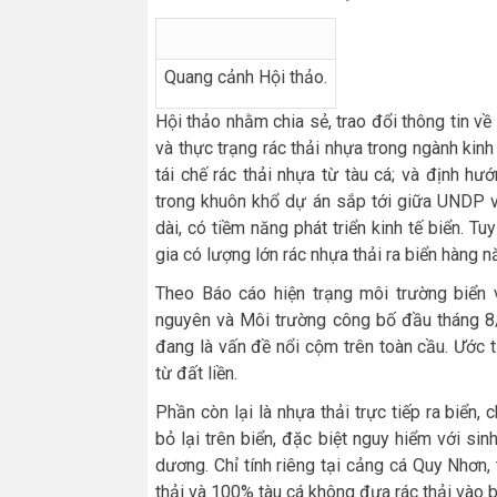
Quang cảnh Hội thảo.
Hội thảo nhằm chia sẻ, trao đổi thông tin về 
và thực trạng rác thải nhựa trong ngành kinh
tái chế rác thải nhựa từ tàu cá; và định hư
trong khuôn khổ dự án sắp tới giữa UNDP v
dài, có tiềm năng phát triển kinh tế biển. 
gia có lượng lớn rác nhựa thải ra biển hàng n
Theo Báo cáo hiện trạng môi trường biển
nguyên và Môi trường công bố đầu tháng 8/2
đang là vấn đề nổi cộm trên toàn cầu. Ước 
từ đất liền.
Phần còn lại là nhựa thải trực tiếp ra biển
bỏ lại trên biển, đặc biệt nguy hiểm với si
dương. Chỉ tính riêng tại cảng cá Quy Nhơn, 
thải và 100% tàu cá không đưa rác thải vào b