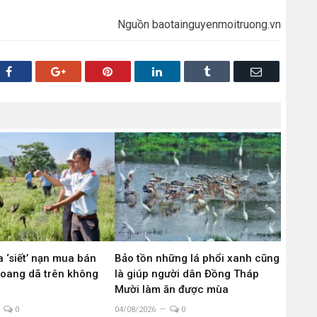
Nguồn baotainguyenmoitruong.vn
Facebook
Google+
Pinterest
LinkedIn
Tumblr
Email
 ‘siết’ nạn mua bán
Bảo tồn những lá phổi xanh cũng
hoang dã trên không
là giúp người dân Đồng Tháp
g
Mười làm ăn được mùa
0
04/08/2026
0