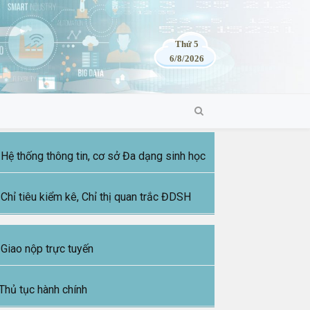
Thứ 5
6/8/2026
Hệ thống thông tin, cơ sở Đa dạng sinh học
Chỉ tiêu kiểm kê, Chỉ thị quan trắc ĐDSH
Giao nộp trực tuyến
Thủ tục hành chính