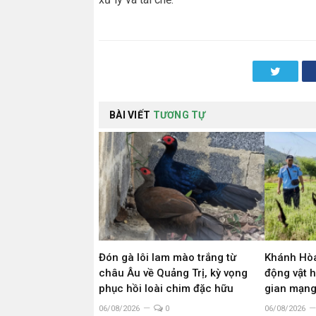
Twitter
BÀI VIẾT
TƯƠNG TỰ
Đón gà lôi lam mào trắng từ
Khánh Hòa
châu Âu về Quảng Trị, kỳ vọng
động vật 
phục hồi loài chim đặc hữu
gian mạn
06/08/2026
0
06/08/2026