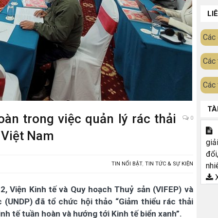
LI
Các 
Các 
Các 
TÀ
àn trong việc quản lý rác thải
0
T
i Việt Nam
giả
đổi
TIN NỔI BẬT
,
TIN TỨC & SỰ KIỆN
nhi
X
2, Viện Kinh tế và Quy hoạch Thuỷ sản (VIFEP) và
 (UNDP) đã tổ chức hội thảo “Giảm thiểu rác thải
nh tế tuần hoàn và hướng tới Kinh tế biển xanh”.