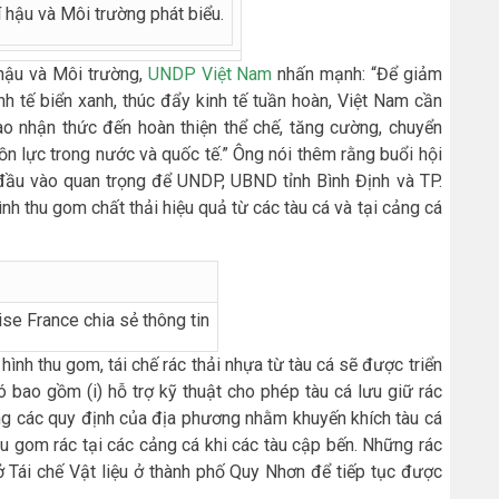
 hậu và Môi trường phát biểu.
 hậu và Môi trường,
UNDP Việt Nam
nhấn mạnh: “Để giảm
inh tế biển xanh, thúc đẩy kinh tế tuần hoàn, Việt Nam cần
ao nhận thức đến hoàn thiện thể chế, tăng cường, chuyển
n lực trong nước và quốc tế.” Ông nói thêm rằng buổi hội
 đầu vào quan trọng để UNDP, UBND tỉnh Bình Định và TP.
nh thu gom chất thải hiệu quả từ các tàu cá và tại cảng cá
se France chia sẻ thông tin
ình thu gom, tái chế rác thải nhựa từ tàu cá sẽ được triển
ó bao gồm (i) hỗ trợ kỹ thuật cho phép tàu cá lưu giữ rác
 dựng các quy định của địa phương nhằm khuyến khích tàu cá
thu gom rác tại các cảng cá khi các tàu cập bến. Những rác
 Tái chế Vật liệu ở thành phố Quy Nhơn để tiếp tục được