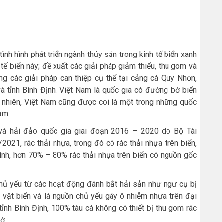
tình hình phát triển ngành thủy sản trong kinh tế biển xanh
 tế biển này; đề xuất các giải pháp giảm thiểu, thu gom và
ớng các giải pháp can thiệp cụ thể tại cảng cá Quy Nhơn,
à tỉnh Bình Định. Việt Nam là quốc gia có đường bờ biển
Tuy nhiên, Việt Nam cũng được coi là một trong những quốc
ăm.
 và hải đảo quốc gia giai đoạn 2016 – 2020 do Bộ Tài
021, rác thải nhựa, trong đó có rác thải nhựa trên biển,
tính, hơn 70% – 80% rác thải nhựa trên biển có nguồn gốc
, chủ yếu từ các hoạt động đánh bắt hải sản như ngư cụ bị
nh vật biển và là nguồn chủ yếu gây ô nhiễm nhựa trên đại
tỉnh Bình Định, 100% tàu cá không có thiết bị thu gom rác
ờ.