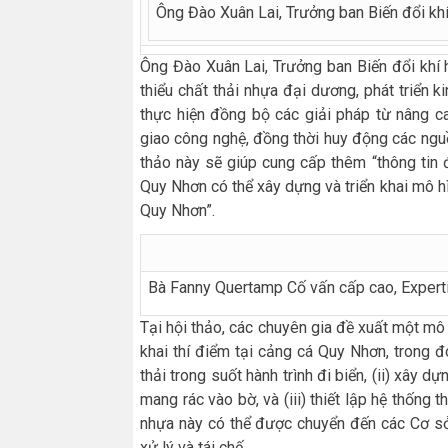
Ông Đào Xuân Lai, Trưởng ban Biến đổi khí
Ông Đào Xuân Lai, Trưởng ban Biến đổi khí
thiểu chất thải nhựa đại dương, phát triển k
thực hiện đồng bộ các giải pháp từ nâng c
giao công nghệ, đồng thời huy động các nguồ
thảo này sẽ giúp cung cấp thêm “thông tin
Quy Nhơn có thể xây dựng và triển khai mô hì
Quy Nhơn”.
Bà Fanny Quertamp Cố vấn cấp cao, Experti
Tại hội thảo, các chuyên gia đề xuất một mô h
khai thí điểm tại cảng cá Quy Nhơn, trong đ
thải trong suốt hành trình đi biển, (ii) xây
mang rác vào bờ, và (iii) thiết lập hệ thống 
nhựa này có thể được chuyển đến các Cơ sở
xử lý và tái chế.