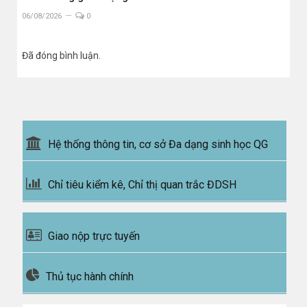
06/08/2026
0
Đã đóng bình luận.
Hệ thống thông tin, cơ sở Đa dạng sinh học QG
Chỉ tiêu kiểm kê, Chỉ thị quan trắc ĐDSH
Giao nộp trực tuyến
Thủ tục hành chính