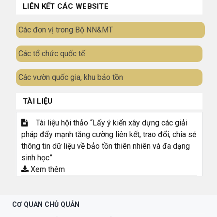
LIÊN KẾT CÁC WEBSITE
Các đơn vị trong Bộ NN&MT
Các tổ chức quốc tế
Các vườn quốc gia, khu bảo tồn
TÀI LIỆU
Tài liệu hội thảo “Lấy ý kiến xây dựng các giải
pháp đẩy mạnh tăng cường liên kết, trao đổi, chia sẻ
thông tin dữ liệu về bảo tồn thiên nhiên và đa dạng
sinh học”
Xem thêm
CƠ QUAN CHỦ QUẢN