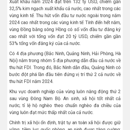
Xuất khẩu năm 2024 đạt trên 132 tỷ USD, chiếm gần
32,5% kim ngạch xuất khẩu cả nước, cao nhất trong các
vùng kinh tế. Thu hút vốn đầu tư nước ngoài trong năm
2024 cao nhất trong các vùng kinh tế: Tính đến hết năm,
vùng Đồng bằng sông Hồng có số vốn đầu tư đăng ký
cao nhất với tổng vốn đạt 20 tỷ USD, chiếm gần gần
53% tổng vốn đăng ký của cả nước.
Có 4 địa phương (Bắc Ninh, Quảng Ninh, Hải Phòng, Hà
Nội) nằm trong nhóm 5 địa phương dẫn đầu cả nước về
thu hút FDI. Trong đó, Bắc Ninh dẫn đầu, Quảng Ninh có
bước đột phá lần đầu tiên đứng vị trí thứ 2 cả nước về
thu hút FDI năm 2024.
Khu vực doanh nghiệp của vùng luôn năng động thứ 2
sau vùng Đông Nam Bộ. An sinh, xã hội tốt nhất cả
nước; tỉ lệ hộ nghèo theo chuẩn nghèo đa chiều của
vùng luôn đạt mức thấp nhất của cả nước.
Chính trị xã hội ổn định, trật tự an toàn xã hội được giữ
vững, tiềm lực quốc phòng, an ninh được tăng cường;