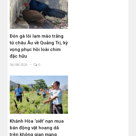
Đón gà lôi lam mào trắng
từ châu Âu về Quảng Trị, kỳ
vọng phục hồi loài chim
đặc hữu
06/08/2026
0
Khánh Hòa ‘siết’ nạn mua
bán động vật hoang dã
trên không gian mạng