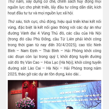
Thứ năm,
xây dựng cơ chế, chính sách huy động mọi
nguồn lực cho phát triển, lấy đầu tư công dẫn dắt, kích
hoạt đầu tư tư và mọi nguồn lực xã hội.
Thứ sáu
, tích cực, chủ động, hiệu quả triển khai kết nối
vùng, đặc biệt là kết nối giao thông với các dự án như
đường Vành đai 4 Vùng Thủ đô, các cầu của Hà Nội
(trong đó cầu Phù Đổng, cầu Tứ Liên phải khởi công
trong thời gian từ nay đến 30/4/2025); cao tốc Ninh
Bình – Nam Định – Thái Bình – Hải Phòng khởi công
các đoạn còn lại trong quý I; khởi động tuyến đường
sắt đô thị Văn Cao – Hòa Lạc (Hà Nội); khởi công tuyến
đường sắt Lào Cai – Hà Nội – Hải Phòng trong năm
2025; tháo gỡ các dự án tồn đọng, kéo dài…