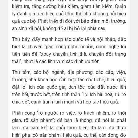
kiểm tra, tăng cường hậu kiểm, giảm tiền kiểm. Quản
lý đánh giá trên hiệu quả tổng thể chứ không phải hiệu
quả cục bộ. Phát triển đi đôi với bảo đảm môi trường,
an sinh xã hội, không để ai bị bỏ lại phía sau.
Thứ bảy, đẩy mạnh hợp tác quốc tế và hội nhập, đặc
biệt là chuyển giao công nghệ nguồn, công nghệ lõi
tiên tiến để “xoay chuyển tình thế, chuyển đổi trạng
thái”, nhất là các lĩnh vực xác định ưu tiên.
Thứ tám, các bộ, ngành, địa phương, các cấp, viện,
trường, nhà khoa học cần hợp tác chặt chẽ, hiệu quả,
đặt lợi ích của quốc gia, dân tộc, của đất nước lên
trên hết, trước hết, trên tinh thần “lợi ích hài hoà, rủi ro
chia sẻ”, cạnh tranh lành mạnh và hợp tác hiệu quả.
Phân công “rõ người, rõ việc, rõ trách nhiệm, rõ thời
gian, rõ sản phẩm”; đã bàn là thông, đã nói là phải
làm, đã cam kết là phải thực hiện; đã làm, đã thực
hiện phải có sản phẩm, hiệu quả, cụ thể, cân đong đo