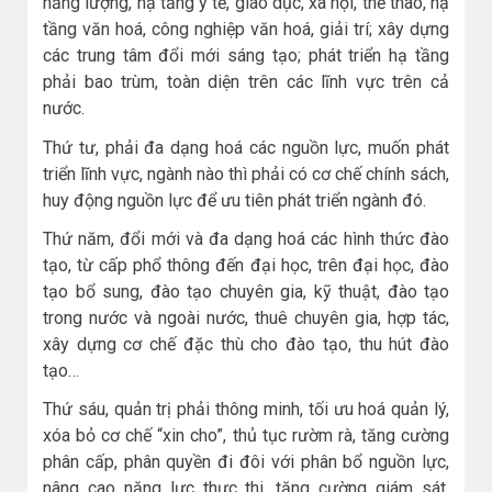
năng lượng, hạ tầng y tế, giáo dục, xã hội, thể thao, hạ
tầng văn hoá, công nghiệp văn hoá, giải trí; xây dựng
các trung tâm đổi mới sáng tạo; phát triển hạ tầng
phải bao trùm, toàn diện trên các lĩnh vực trên cả
nước.
Thứ tư, phải đa dạng hoá các nguồn lực, muốn phát
triển lĩnh vực, ngành nào thì phải có cơ chế chính sách,
huy động nguồn lực để ưu tiên phát triển ngành đó.
Thứ năm, đổi mới và đa dạng hoá các hình thức đào
tạo, từ cấp phổ thông đến đại học, trên đại học, đào
tạo bổ sung, đào tạo chuyên gia, kỹ thuật, đào tạo
trong nước và ngoài nước, thuê chuyên gia, hợp tác,
xây dựng cơ chế đặc thù cho đào tạo, thu hút đào
tạo…
Thứ sáu, quản trị phải thông minh, tối ưu hoá quản lý,
xóa bỏ cơ chế “xin cho”, thủ tục rườm rà, tăng cường
phân cấp, phân quyền đi đôi với phân bổ nguồn lực,
nâng cao năng lực thực thi, tăng cường giám sát,