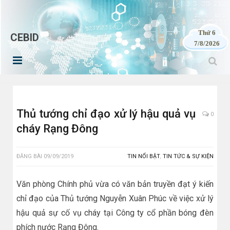
Thứ 6
CEBID
7/8/2026
Thủ tướng chỉ đạo xử lý hậu quả vụ
0
cháy Rạng Đông
ĐĂNG BÀI
09/09/2019
TIN NỔI BẬT
,
TIN TỨC & SỰ KIỆN
Văn phòng Chính phủ vừa có văn bản truyền đạt ý kiến
chỉ đạo của Thủ tướng Nguyễn Xuân Phúc về việc xử lý
hậu quả sự cố vụ cháy tại Công ty cổ phần bóng đèn
phích nước Rạng Đông.