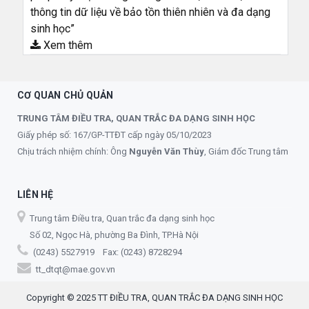
thông tin dữ liệu về bảo tồn thiên nhiên và đa dạng
sinh học”
Xem thêm
CƠ QUAN CHỦ QUẢN
TRUNG TÂM ĐIỀU TRA, QUAN TRẮC ĐA DẠNG SINH HỌC
Giấy phép số: 167/GP-TTĐT cấp ngày 05/10/2023
Chịu trách nhiệm chính: Ông
Nguyễn Văn Thùy
, Giám đốc Trung tâm
LIÊN HỆ
Trung tâm Điều tra, Quan trắc đa dạng sinh học
Số 02, Ngọc Hà, phường Ba Đình, TP.Hà Nội
(0243) 5527919 Fax: (0243) 8728294
tt_dtqt@mae.gov.vn
Copyright © 2025 TT ĐIỀU TRA, QUAN TRẮC ĐA DẠNG SINH HỌC