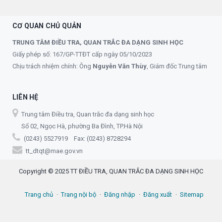
CƠ QUAN CHỦ QUẢN
TRUNG TÂM ĐIỀU TRA, QUAN TRẮC ĐA DẠNG SINH HỌC
Giấy phép số: 167/GP-TTĐT cấp ngày 05/10/2023
Chịu trách nhiệm chính: Ông
Nguyễn Văn Thùy
, Giám đốc Trung tâm
LIÊN HỆ
Trung tâm Điều tra, Quan trắc đa dạng sinh học
Số 02, Ngọc Hà, phường Ba Đình, TP.Hà Nội
(0243) 5527919 Fax: (0243) 8728294
tt_dtqt@mae.gov.vn
Copyright © 2025 TT ĐIỀU TRA, QUAN TRẮC ĐA DẠNG SINH HỌC
Trang chủ
Trang nội bộ
Đăng nhập
Đăng xuất
Sitemap