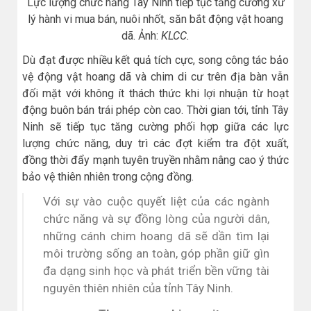
Lực lượng chức năng Tây Ninh tiếp tục tăng cường xử
lý hành vi mua bán, nuôi nhốt, săn bắt động vật hoang
dã. Ảnh:
KLCC.
Dù đạt được nhiều kết quả tích cực, song công tác bảo
vệ động vật hoang dã và chim di cư trên địa bàn vẫn
đối mặt với không ít thách thức khi lợi nhuận từ hoạt
động buôn bán trái phép còn cao. Thời gian tới, tỉnh Tây
Ninh sẽ tiếp tục tăng cường phối hợp giữa các lực
lượng chức năng, duy trì các đợt kiểm tra đột xuất,
đồng thời đẩy mạnh tuyên truyền nhằm nâng cao ý thức
bảo vệ thiên nhiên trong cộng đồng.
Với sự vào cuộc quyết liệt của các ngành
chức năng và sự đồng lòng của người dân,
những cánh chim hoang dã sẽ dần tìm lại
môi trường sống an toàn, góp phần giữ gìn
đa dạng sinh học và phát triển bền vững tài
nguyên thiên nhiên của tỉnh Tây Ninh.