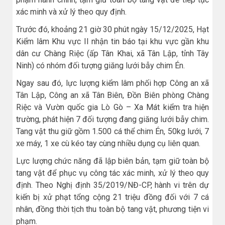
xác minh và xử lý theo quy định.
Trước đó, khoảng 21 giờ 30 phút ngày 15/12/2025, Hạt
Kiểm lâm Khu vực II nhận tin báo tại khu vực gần khu
dân cư Chàng Riệc (ấp Tân Khai, xã Tân Lập, tỉnh Tây
Ninh) có nhóm đối tượng giăng lưới bẫy chim Én.
Ngay sau đó, lực lượng kiểm lâm phối hợp Công an xã
Tân Lập, Công an xã Tân Biên, Đồn Biên phòng Chàng
Riệc và Vườn quốc gia Lò Gò – Xa Mát kiểm tra hiện
trường, phát hiện 7 đối tượng đang giăng lưới bẫy chim.
Tang vật thu giữ gồm 1.500 cá thể chim Én, 50kg lưới, 7
xe máy, 1 xe cù kéo tay cùng nhiều dụng cụ liên quan.
Lực lượng chức năng đã lập biên bản, tạm giữ toàn bộ
tang vật để phục vụ công tác xác minh, xử lý theo quy
định. Theo Nghị định 35/2019/NĐ-CP, hành vi trên dự
kiến bị xử phạt tổng cộng 21 triệu đồng đối với 7 cá
nhân, đồng thời tịch thu toàn bộ tang vật, phương tiện vi
phạm.