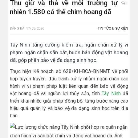
Thu giữ và thả về môi trường tự
0
nhiên 1.580 cá thể chim hoang dã
ĐĂNG BÀI
17/03/2026
TIN TỨC & SỰ KIỆN
Tây Ninh tăng cường kiểm tra, ngăn chăn xử lý vi
phạm ngăn chặn săn bắt, buôn bán động vật hoang
dã, góp phần bảo vệ đa dạng sinh học.
Thực hiện Kế hoạch số 628/KH-BCA-BNNMT về phối
hợp tuyên truyền, đấu tranh, xử lý nhằm ngăn chặn các
hành vi vi phạm pháp luật liên quan đến bảo vệ động
vật hoang dã và nguồn lợi thủy sản, tỉnh
Tây Ninh
đã
triển khai nhiều giải pháp đồng bộ, từng bước nâng cao
hiệu quả quản lý và bảo vệ đa dạng sinh học trên địa
bàn.