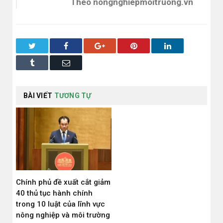
Theo nongnghiepmoitruong.vn
Twitter
Facebook
Google+
Pinterest
LinkedIn
Tumblr
Email
BÀI VIẾT
TƯƠNG TỰ
Chính phủ đề xuất cắt giảm
40 thủ tục hành chính
trong 10 luật của lĩnh vực
nông nghiệp và môi trường