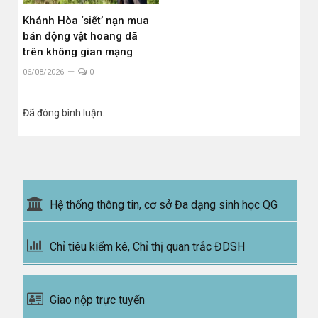
Khánh Hòa ‘siết’ nạn mua
bán động vật hoang dã
trên không gian mạng
06/08/2026
0
Đã đóng bình luận.
Hệ thống thông tin, cơ sở Đa dạng sinh học QG
Chỉ tiêu kiểm kê, Chỉ thị quan trắc ĐDSH
Giao nộp trực tuyến