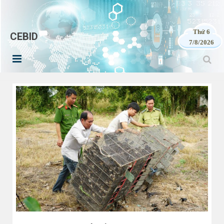
Thứ 6
CEBID
7/8/2026