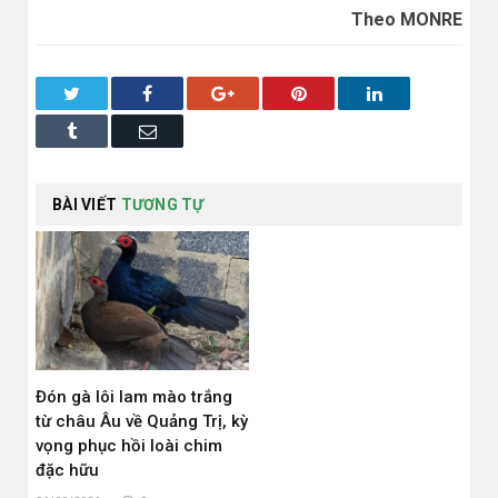
Theo MONRE
Twitter
Facebook
Google+
Pinterest
LinkedIn
Tumblr
Email
BÀI VIẾT
TƯƠNG TỰ
Đón gà lôi lam mào trắng
từ châu Âu về Quảng Trị, kỳ
vọng phục hồi loài chim
đặc hữu