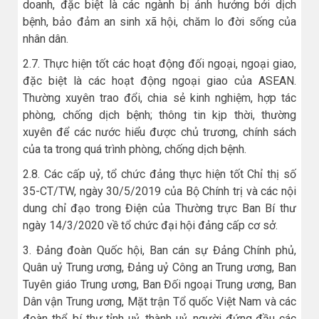
doanh, đặc biệt là các ngành bị ảnh hưởng bởi dịch
bệnh, bảo đảm an sinh xã hội, chăm lo đời sống của
nhân dân.
2.7. Thực hiện tốt các hoạt động đối ngoại, ngoại giao,
đặc biệt là các hoạt động ngoại giao của ASEAN.
Thường xuyên trao đổi, chia sẻ kinh nghiệm, hợp tác
phòng, chống dịch bệnh; thông tin kịp thời, thường
xuyên để các nước hiểu được chủ trương, chính sách
của ta trong quá trình phòng, chống dịch bệnh.
2.8. Các cấp uỷ, tổ chức đảng thực hiện tốt Chỉ thị số
35-CT/TW, ngày 30/5/2019 của Bộ Chính trị và các nội
dung chỉ đạo trong Điện của Thường trực Ban Bí thư
ngày 14/3/2020 về tổ chức đại hội đảng cấp cơ sở.
3. Đảng đoàn Quốc hội, Ban cán sự Đảng Chính phủ,
Quân uỷ Trung ương, Đảng uỷ Công an Trung ương, Ban
Tuyên giáo Trung ương, Ban Đối ngoại Trung ương, Ban
Dân vận Trung ương, Mặt trận Tổ quốc Việt Nam và các
đoàn thể, bí thư tỉnh uỷ, thành uỷ, người đứng đầu các