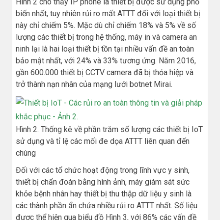
Hình 2 cho thấy IP phone là thiết bị được sử dụng phổ
biến nhất, tuy nhiên rủi ro mất ATTT đối với loại thiết bị
này chỉ chiếm 5%. Mặc dù chỉ chiếm 18% và 5% về số
lượng các thiết bị trong hệ thống, máy in và camera an
ninh lại là hai loại thiết bị tồn tại nhiều vấn đề an toàn
bảo mật nhất, với 24% và 33% tương ứng. Năm 2016,
gần 600.000 thiết bị CCTV camera đã bị thỏa hiệp và
trở thành nạn nhân của mạng lưới botnet Mirai.
Hình 2. Thống kê về phần trăm số lượng các thiết bị IoT
sử dụng và tỉ lệ các mối đe dọa ATTT liên quan đến
chúng
Đối với các tổ chức hoạt động trong lĩnh vực y sinh,
thiết bị chẩn đoán bằng hình ảnh, máy giám sát sức
khỏe bệnh nhân hay thiết bị thu thập dữ liệu y sinh là
các thành phần ẩn chứa nhiều rủi ro ATTT nhất. Số liệu
được thể hiện qua biểu đồ Hình 3, với 86% các vấn đề