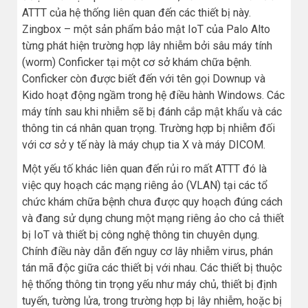
ATTT của hệ thống liên quan đến các thiết bị này.
Zingbox – một sản phẩm bảo mật IoT của Palo Alto
từng phát hiện trường hợp lây nhiễm bởi sâu máy tính
(worm) Conficker tại một cơ sở khám chữa bệnh.
Conficker còn được biết đến với tên gọi Downup và
Kido hoạt động ngầm trong hệ điều hành Windows. Các
máy tính sau khi nhiễm sẽ bị đánh cắp mật khẩu và các
thông tin cá nhân quan trọng. Trường hợp bị nhiễm đối
với cơ sở y tế này là máy chụp tia X và máy DICOM.
Một yếu tố khác liên quan đến rủi ro mất ATTT đó là
việc quy hoạch các mạng riêng ảo (VLAN) tại các tổ
chức khám chữa bệnh chưa được quy hoạch đúng cách
và đang sử dụng chung một mạng riêng ảo cho cả thiết
bị IoT và thiết bị công nghệ thông tin chuyên dụng.
Chính điều này dẫn đến nguy cơ lây nhiễm virus, phán
tán mã độc giữa các thiết bị với nhau. Các thiết bị thuộc
hệ thống thông tin trọng yếu như máy chủ, thiết bị định
tuyến, tường lửa, trong trường hợp bị lây nhiễm, hoặc bị