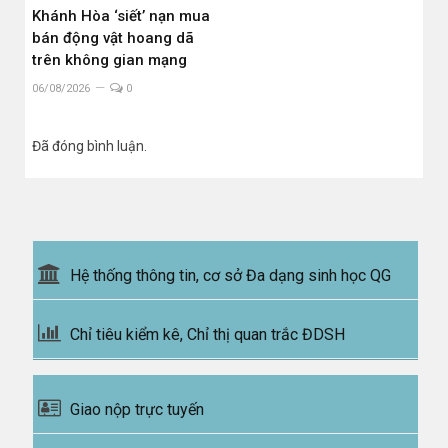
Khánh Hòa ‘siết’ nạn mua
bán động vật hoang dã
trên không gian mạng
06/08/2026
0
Đã đóng bình luận.
Hệ thống thông tin, cơ sở Đa dạng sinh học QG
Chỉ tiêu kiểm kê, Chỉ thị quan trắc ĐDSH
Giao nộp trực tuyến