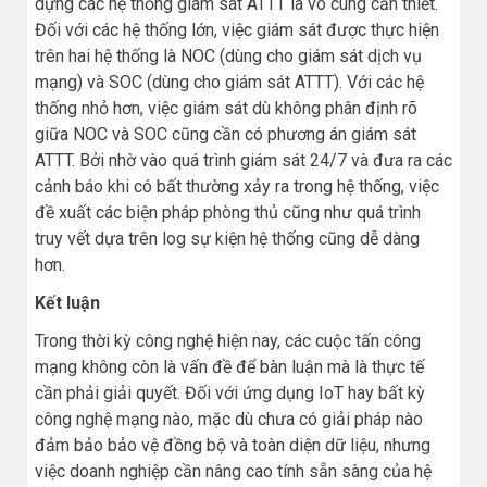
dựng các hệ thống giám sát ATTT là vô cùng cần thiết.
Đối với các hệ thống lớn, việc giám sát được thực hiện
trên hai hệ thống là NOC (dùng cho giám sát dịch vụ
mạng) và SOC (dùng cho giám sát ATTT). Với các hệ
thống nhỏ hơn, việc giám sát dù không phân định rõ
giữa NOC và SOC cũng cần có phương án giám sát
ATTT. Bởi nhờ vào quá trình giám sát 24/7 và đưa ra các
cảnh báo khi có bất thường xảy ra trong hệ thống, việc
đề xuất các biện pháp phòng thủ cũng như quá trình
truy vết dựa trên log sự kiện hệ thống cũng dễ dàng
hơn.
Kết luận
Trong thời kỳ công nghệ hiện nay, các cuộc tấn công
mạng không còn là vấn đề để bàn luận mà là thực tế
cần phải giải quyết. Đối với ứng dụng IoT hay bất kỳ
công nghệ mạng nào, mặc dù chưa có giải pháp nào
đảm bảo bảo vệ đồng bộ và toàn diện dữ liệu, nhưng
việc doanh nghiệp cần nâng cao tính sẵn sàng của hệ