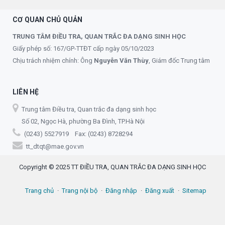
CƠ QUAN CHỦ QUẢN
TRUNG TÂM ĐIỀU TRA, QUAN TRẮC ĐA DẠNG SINH HỌC
Giấy phép số: 167/GP-TTĐT cấp ngày 05/10/2023
Chịu trách nhiệm chính: Ông
Nguyễn Văn Thùy
, Giám đốc Trung tâm
LIÊN HỆ
Trung tâm Điều tra, Quan trắc đa dạng sinh học
Số 02, Ngọc Hà, phường Ba Đình, TP.Hà Nội
(0243) 5527919 Fax: (0243) 8728294
tt_dtqt@mae.gov.vn
Copyright © 2025 TT ĐIỀU TRA, QUAN TRẮC ĐA DẠNG SINH HỌC
Trang chủ
Trang nội bộ
Đăng nhập
Đăng xuất
Sitemap