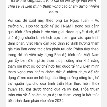
Bà Mette Møglestue, Phó Đại sứ Na Uy tại Việt Nam
chia sẻ về Liên minh tham vọng cao chấm dứt ô nhiễm
nhựa
Với các đề xuất này, theo ông Lê Ngọc Tuấn – Vụ
trưởng Vụ Hợp tác quốc tế Bộ TN&MT, trong bối cảnh
quá trình đàm phán bước vào giai đoạn quyết định, để
chủ động chuẩn bị và tích cực tham gia vào quá trình
đàm phán, Việt Nam cần xác định rõ định hướng tham
gia của Ban công tác đàm phán tại các Phiên tiếp theo,
trong đó có việc xây dựng Bản đệ trình của Việt Nam
gửi Ủy ban đàm phán thỏa thuận cũng như khả năng
tham gia một số cơ chế hợp tác quốc tế như Liên minh
tham vọng cao nhằm chấm dứt ô nhiễm nhựa để tận
dụng được các cơ hội hợp tác tăng cường năng lực, hỗ
trợ nguồn lực cho quá trình triển khai thực hiện Thỏa
thuận sau khi được thông qua và ký kết. Thỏa thuận
toàn cầu về ô nhiễm nhựa đặt ra tham vọng là kết thúc
tiến trình đàm phán vào năm 2024.