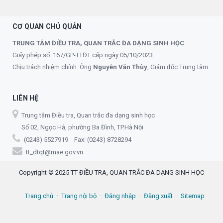
CƠ QUAN CHỦ QUẢN
TRUNG TÂM ĐIỀU TRA, QUAN TRẮC ĐA DẠNG SINH HỌC
Giấy phép số: 167/GP-TTĐT cấp ngày 05/10/2023
Chịu trách nhiệm chính: Ông
Nguyễn Văn Thùy
, Giám đốc Trung tâm
LIÊN HỆ
Trung tâm Điều tra, Quan trắc đa dạng sinh học
Số 02, Ngọc Hà, phường Ba Đình, TP.Hà Nội
(0243) 5527919 Fax: (0243) 8728294
tt_dtqt@mae.gov.vn
Copyright © 2025 TT ĐIỀU TRA, QUAN TRẮC ĐA DẠNG SINH HỌC
Trang chủ
Trang nội bộ
Đăng nhập
Đăng xuất
Sitemap