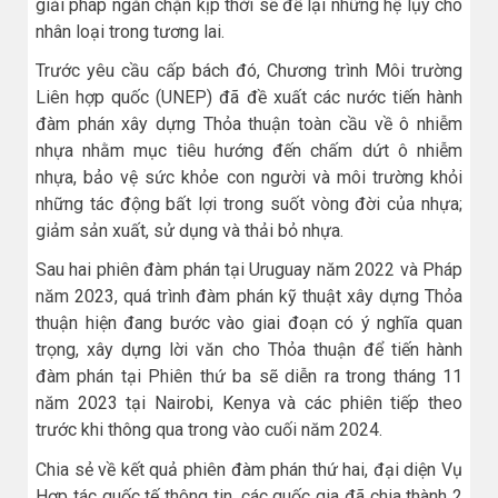
giải pháp ngăn chặn kịp thời sẽ để lại những hệ lụy cho
nhân loại trong tương lai.
Trước yêu cầu cấp bách đó, Chương trình Môi trường
Liên hợp quốc (UNEP) đã đề xuất các nước tiến hành
đàm phán xây dựng Thỏa thuận toàn cầu về ô nhiễm
nhựa nhằm mục tiêu hướng đến chấm dứt ô nhiễm
nhựa, bảo vệ sức khỏe con người và môi trường khỏi
những tác động bất lợi trong suốt vòng đời của nhựa;
giảm sản xuất, sử dụng và thải bỏ nhựa.
Sau hai phiên đàm phán tại Uruguay năm 2022 và Pháp
năm 2023, quá trình đàm phán kỹ thuật xây dựng Thỏa
thuận hiện đang bước vào giai đoạn có ý nghĩa quan
trọng, xây dựng lời văn cho Thỏa thuận để tiến hành
đàm phán tại Phiên thứ ba sẽ diễn ra trong tháng 11
năm 2023 tại Nairobi, Kenya và các phiên tiếp theo
trước khi thông qua trong vào cuối năm 2024.
Chia sẻ về kết quả phiên đàm phán thứ hai, đại diện Vụ
Hợp tác quốc tế thông tin, các quốc gia đã chia thành 2