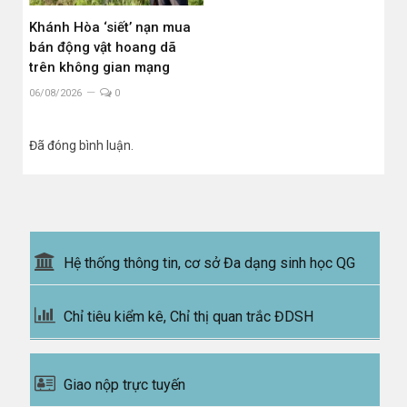
Khánh Hòa ‘siết’ nạn mua
bán động vật hoang dã
trên không gian mạng
06/08/2026
0
Đã đóng bình luận.
Hệ thống thông tin, cơ sở Đa dạng sinh học QG
Chỉ tiêu kiểm kê, Chỉ thị quan trắc ĐDSH
Giao nộp trực tuyến