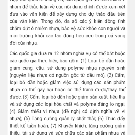
nhóm để thảo luận về các nội dung chính được xem xét
đưa vào văn kiện để xây dựng cho dự thảo đầu tiên
của văn kiện. Trong đó, đa số các ý kiến đồng tình
chấm dứt ô nhiễm nhựa, bảo vệ sức khỏe con người và
môi trường khỏi các tác động tiêu cực trong cả vòng
đời của nhựa.
Các quốc gia đưa ra 12 nhóm nghĩa vụ có thể bắt buộc
các quốc gia thực hiện, bao gồm: (1) Loại bỏ dần hoặc
giảm cung, cầu, sử dụng polyme nhựa nguyên sinh
(nguyên liệu nhựa có nguồn gốc từ dầu mỏ); (2) Cấm,
loại bỏ dần hoặc giảm việc sử dụng các sản phẩm
nhựa có thể gây hại hoặc có thể tránh được/thay thế
được; (3) Cấm, loại bỏ dần hoặc giảm sản xuất, tiêu thụ
và sử dụng các loại hóa chất và polyme đáng lo ngại;
(4) Giảm thiểu vi nhựa (đề nghị có định nghĩa về vi
nhựa); (5) Tăng cường quản lý chất thải; (6) Thúc đẩy
thiết kế tuần hoàn; (7) Khuyến khích, tăng cường giảm
thiểu, tái sử dụng và sửa chữa các sản phẩm nhựa và