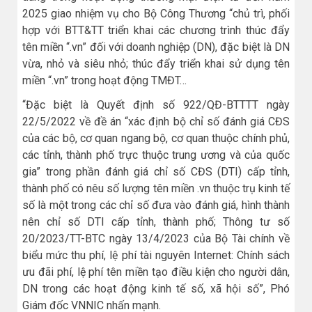
2025 giao nhiệm vụ cho Bộ Công Thương “chủ trì, phối
hợp với BTT&TT triển khai các chương trình thúc đẩy
tên miền “.vn” đối với doanh nghiệp (DN), đặc biệt là DN
vừa, nhỏ và siêu nhỏ; thúc đẩy triển khai sử dụng tên
miền “.vn” trong hoạt động TMĐT…
“Đặc biệt là Quyết định số 922/QĐ-BTTTT ngày
22/5/2022 về đề án “xác định bộ chỉ số đánh giá CĐS
của các bộ, cơ quan ngang bộ, cơ quan thuộc chính phủ,
các tỉnh, thành phố trực thuộc trung ương và của quốc
gia” trong phần đánh giá chỉ số CĐS (DTI) cấp tỉnh,
thành phố có nêu số lượng tên miền .vn thuộc trụ kinh tế
số là một trong các chỉ số đưa vào đánh giá, hình thành
nên chỉ số DTI cấp tỉnh, thành phố; Thông tư số
20/2023/TT-BTC ngày 13/4/2023 của Bộ Tài chính về
biểu mức thu phí, lệ phí tài nguyên Internet: Chính sách
ưu đãi phí, lệ phí tên miền tạo điều kiện cho người dân,
DN trong các hoạt động kinh tế số, xã hội số”, Phó
Giám đốc VNNIC nhấn mạnh.