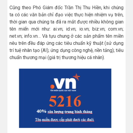
Cũng theo Phó Giám đốc Trần Thị Thu Hiền, khi chúng
ta có các văn bản chỉ đạo việc thực hiện nhiệm vụ trên,
thời gian qua chúng ta đã ra mắt được nhiều không gian
tên miển mới như: ai.vn; id.vn; io.vn; biz.vn; com.vn;
net.vn; info.vn… Và tựu chung ở các sản phẩm tên miền
nêu trên đều đáp ứng các tiêu chuẩn kỹ thuật (sử dụng
trí tuệ nhân tạo (AI); ứng dụng công nghệ, nền tảng); tiêu
chuẩn thương mại (giá trị thương hiệu cá nhân).