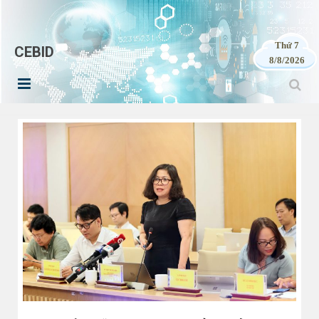
Thứ 7
CEBID
8/8/2026