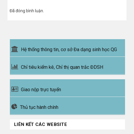
Đã đóng bình luận.
Hệ thống thông tin, cơ sở Đa dạng sinh học QG
Chỉ tiêu kiểm kê, Chỉ thị quan trắc ĐDSH
Giao nộp trực tuyến
Thủ tục hành chính
LIÊN KẾT CÁC WEBSITE