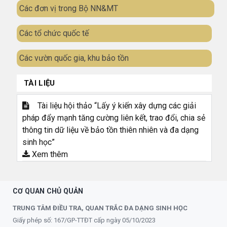
Các đơn vị trong Bộ NN&MT
Các tổ chức quốc tế
Các vườn quốc gia, khu bảo tồn
TÀI LIỆU
Tài liệu hội thảo “Lấy ý kiến xây dựng các giải
pháp đẩy mạnh tăng cường liên kết, trao đổi, chia sẻ
thông tin dữ liệu về bảo tồn thiên nhiên và đa dạng
sinh học”
Xem thêm
CƠ QUAN CHỦ QUẢN
TRUNG TÂM ĐIỀU TRA, QUAN TRẮC ĐA DẠNG SINH HỌC
Giấy phép số: 167/GP-TTĐT cấp ngày 05/10/2023