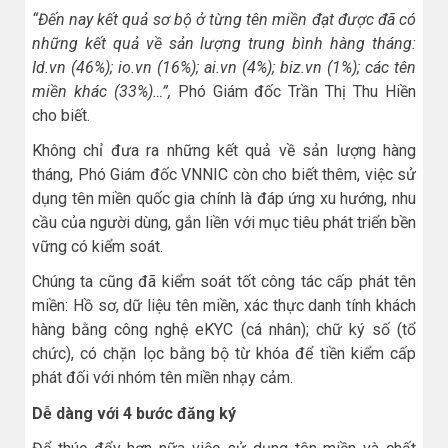
“Đến nay kết quả sơ bộ ở từng tên miền đạt được đã có
những kết quả về sản lượng trung bình hàng tháng:
Id.vn (46%); io.vn (16%); ai.vn (4%); biz.vn (1%); các tên
miền khác (33%)…”,
Phó Giám đốc Trần Thị Thu Hiền
cho biết.
Không chỉ đưa ra những kết quả về sản lượng hàng
tháng, Phó Giám đốc VNNIC còn cho biết thêm, việc sử
dụng tên miền quốc gia chính là đáp ứng xu hướng, nhu
cầu của người dùng, gắn liền với mục tiêu phát triển bền
vững có kiểm soát.
Chúng ta cũng đã kiểm soát tốt công tác cấp phát tên
miền: Hồ sơ, dữ liệu tên miền, xác thực danh tính khách
hàng bằng công nghệ eKYC (cá nhân); chữ ký số (tổ
chức), có chặn lọc bằng bộ từ khóa để tiền kiểm cấp
phát đối với nhóm tên miền nhạy cảm.
Dễ dàng với 4 bước đăng ký