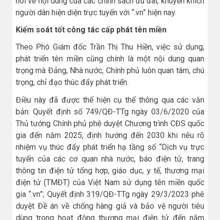
nói về nội dung của các chính sách ưu đãi, khuyến khích
người dân hiện diện trực tuyến với “.vn” hiện nay.
Kiểm soát tốt công tác cấp phát tên miền
Theo Phó Giám đốc Trần Thị Thu Hiền, việc sử dụng,
phát triển tên miền cũng chính là một nội dung quan
trọng mà Đảng, Nhà nước, Chính phủ luôn quan tâm, chú
trọng, chỉ đạo thúc đẩy phát triển.
Điều này đã được thể hiện cụ thể thông qua các văn
bản: Quyết định số 749/QĐ-TTg ngày 03/6/2020 của
Thủ tướng Chính phủ phê duyệt Chương trình CĐS quốc
gia đến năm 2025, định hướng đến 2030 khi nêu rõ
nhiệm vụ thúc đẩy phát triển hạ tầng số “Dịch vụ trực
tuyến của các cơ quan nhà nước, báo điện tử, trang
thông tin điện tử tổng hợp, giáo dục, y tế, thương mại
điện tử (TMĐT) của Việt Nam sử dụng tên miền quốc
gia “.vn”; Quyết định 319/QĐ-TTg ngày 29/3/2023 phê
duyệt Đề án về chống hàng giả và bảo vệ người tiêu
dùng trong hoạt động thương mại điện tử đến năm