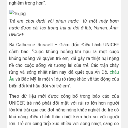
nghiêm trọng hơn”.
Trẻ em chơi dưới vòi phun nước từ một máy bơm
nước được cải tạo trong trại di dời ở Ibb, Yemen. Ảnh:
UNICEF
Bà Catherine Russell – Giám đốc Điều hành UNICEF
cảnh báo: “Cuộc khủng hoảng khí hậu là một cuộc
khủng hoảng về quyền trẻ em, đã gây ra thiệt hại nặng
nề cho cuộc sống và tương lai của trẻ. Các trận cháy
rừng và sóng nhiệt năm nay đã quét qua Ấn Độ,
châu
Âu
và Bắc Mỹ là một ví dụ rõ ràng khác về tác động của
biến đổi khí hậu đối với trẻ em”.
Theo dữ liệu mới được công bố trong báo cáo của
UNICEF, trẻ nhỏ phải đối mặt với rủi ro lớn hơn người
lớn khi trải qua các đợt nắng nóng khắc nghiệt do trẻ có
khả năng điều chỉnh thân nhiệt kém hơn so với người
lớn. Trẻ em càng tiếp xúc nhiều với sóng nhiệt, càng có