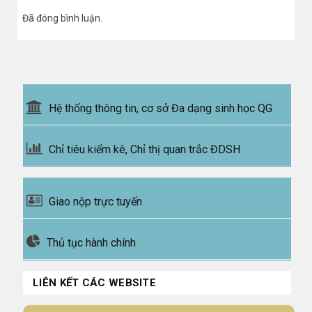
Đã đóng bình luận.
Hệ thống thông tin, cơ sở Đa dạng sinh học QG
Chỉ tiêu kiểm kê, Chỉ thị quan trắc ĐDSH
Giao nộp trực tuyến
Thủ tục hành chính
LIÊN KẾT CÁC WEBSITE