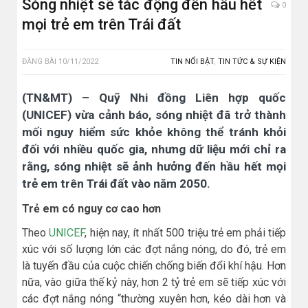
Sóng nhiệt sẽ tác động đến hầu hết
0
mọi trẻ em trên Trái đất
ĐĂNG BÀI
10/11/2022
TIN NỔI BẬT
,
TIN TỨC & SỰ KIỆN
(TN&MT) – Quỹ Nhi đồng Liên hợp quốc
(UNICEF) vừa cảnh báo, sóng nhiệt đã trở thành
mối nguy hiểm sức khỏe không thể tránh khỏi
đối với nhiều quốc gia, nhưng dữ liệu mới chỉ ra
rằng, sóng nhiệt sẽ ảnh hưởng đến hầu hết mọi
trẻ em trên Trái đất vào năm 2050.
Trẻ em có nguy cơ cao hơn
Theo
UNICEF
, hiện nay, ít nhất 500 triệu trẻ em phải tiếp
xúc với số lượng lớn các đợt nắng nóng, do đó, trẻ em
là tuyến đầu của cuộc chiến chống biến đổi khí hậu. Hơn
nữa, vào giữa thế kỷ này, hơn 2 tỷ trẻ em sẽ tiếp xúc với
các đợt nắng nóng “thường xuyên hơn, kéo dài hơn và