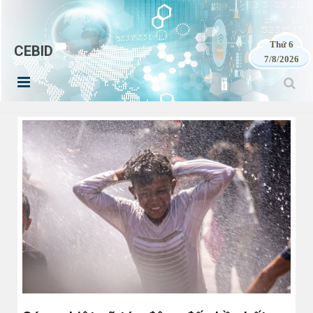
Thứ 6
CEBID
7/8/2026