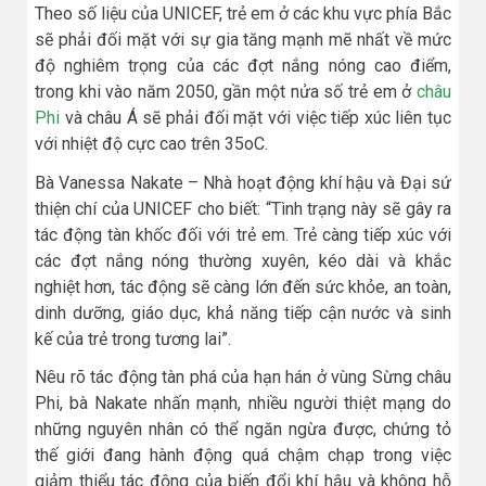
Theo số liệu của UNICEF, trẻ em ở các khu vực phía Bắc
sẽ phải đối mặt với sự gia tăng mạnh mẽ nhất về mức
độ nghiêm trọng của các đợt nắng nóng cao điểm,
trong khi vào năm 2050, gần một nửa số trẻ em ở
châu
Phi
và châu Á sẽ phải đối mặt với việc tiếp xúc liên tục
với nhiệt độ cực cao trên 35oC.
Bà Vanessa Nakate – Nhà hoạt động khí hậu và Đại sứ
thiện chí của UNICEF cho biết: “Tình trạng này sẽ gây ra
tác động tàn khốc đối với trẻ em. Trẻ càng tiếp xúc với
các đợt nắng nóng thường xuyên, kéo dài và khắc
nghiệt hơn, tác động sẽ càng lớn đến sức khỏe, an toàn,
dinh dưỡng, giáo dục, khả năng tiếp cận nước và sinh
kế của trẻ trong tương lai”.
Nêu rõ tác động tàn phá của hạn hán ở vùng Sừng châu
Phi, bà Nakate nhấn mạnh, nhiều người thiệt mạng do
những nguyên nhân có thể ngăn ngừa được, chứng tỏ
thế giới đang hành động quá chậm chạp trong việc
giảm thiểu tác động của biến đổi khí hậu và không hỗ