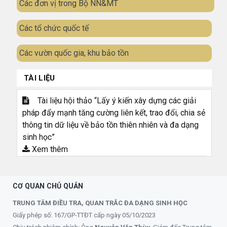
Các đơn vị trong Bộ NN&MT
Các tổ chức quốc tế
Các vườn quốc gia, khu bảo tồn
TÀI LIỆU
Tài liệu hội thảo “Lấy ý kiến xây dựng các giải
pháp đẩy mạnh tăng cường liên kết, trao đổi, chia sẻ
thông tin dữ liệu về bảo tồn thiên nhiên và đa dạng
sinh học”
Xem thêm
CƠ QUAN CHỦ QUẢN
TRUNG TÂM ĐIỀU TRA, QUAN TRẮC ĐA DẠNG SINH HỌC
Giấy phép số: 167/GP-TTĐT cấp ngày 05/10/2023