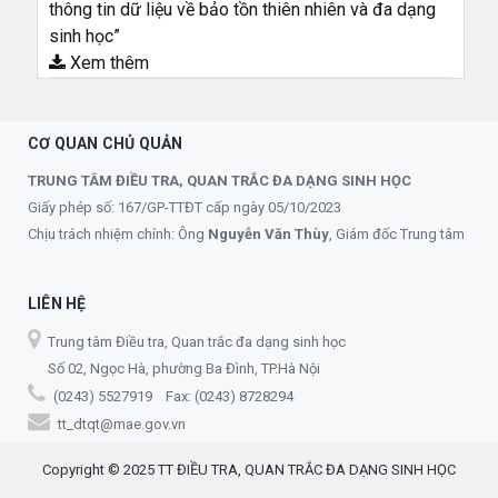
thông tin dữ liệu về bảo tồn thiên nhiên và đa dạng
sinh học”
Xem thêm
CƠ QUAN CHỦ QUẢN
TRUNG TÂM ĐIỀU TRA, QUAN TRẮC ĐA DẠNG SINH HỌC
Giấy phép số: 167/GP-TTĐT cấp ngày 05/10/2023
Chịu trách nhiệm chính: Ông
Nguyễn Văn Thùy
, Giám đốc Trung tâm
LIÊN HỆ
Trung tâm Điều tra, Quan trắc đa dạng sinh học
Số 02, Ngọc Hà, phường Ba Đình, TP.Hà Nội
(0243) 5527919 Fax: (0243) 8728294
tt_dtqt@mae.gov.vn
Copyright © 2025 TT ĐIỀU TRA, QUAN TRẮC ĐA DẠNG SINH HỌC