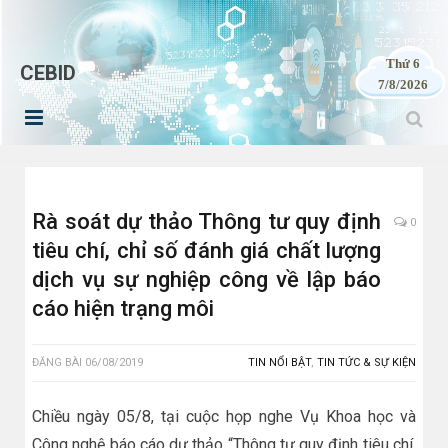
Thứ 6
CEBID
7/8/2026
Rà soát dự thảo Thông tư quy định
0
tiêu chí, chỉ số đánh giá chất lượng
dịch vụ sự nghiệp công về lập báo
cáo hiện trạng môi
ĐĂNG BÀI
06/08/2019
TIN NỔI BẬT
,
TIN TỨC & SỰ KIỆN
Chiều ngày 05/8, tại cuộc họp nghe Vụ Khoa học và
Công nghệ báo cáo dự thảo “Thông tư quy định tiêu chí,