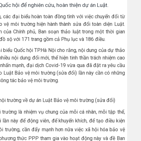
u Quốc hội để nghiên cứu, hoàn thiện dự án Luật.
g, các đại biểu hoàn toàn đồng tình với việc chuyển đổi từ
 vệ môi trường hiện hành thành sửa đổi toàn diện Luật.
m của Chính phủ, Ban soạn thảo luật trong một thời gian
 đồ sộ với 171 trang gồm cả Phụ lục và 186 điều.
i biểu Quốc hội TP.Hà Nội cho rằng, nội dung của dự thảo
hiều nội dung đổi mới, thể hiện tinh thần trách nhiệm cao
 nhấn mạnh, đại dịch Covid-19 vừa qua đã đặt ra yêu cầu
ảo Luật Bảo vệ môi trường (sửa đổi) lần này cần có những
công tác bảo vệ môi trường.
 hội trường về dự án Luật Bảo vệ môi trường (sửa đổi)
 trường là nhiệm vụ chung của mỗi cá nhân, mỗi tập thể,
i lần này để động viên, để khuyến khích, để tạo điều kiện
ôi trường, cần đẩy mạnh hơn nữa việc xã hội hóa bảo vệ
 phương thức PPP tham gia vào hoạt động này và đề Ban