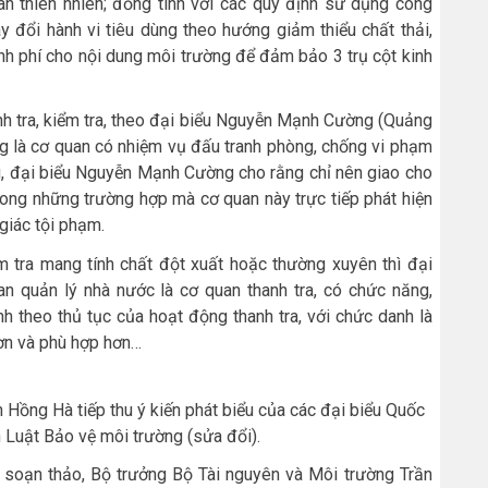
n thiên nhiên; đồng tình với các quy định sử dụng công
y đổi hành vi tiêu dùng theo hướng giảm thiểu chất thải,
inh phí cho nội dung môi trường để đảm bảo 3 trụ cột kinh
anh tra, kiểm tra, theo đại biểu Nguyễn Mạnh Cường (Quảng
ng là cơ quan có nhiệm vụ đấu tranh phòng, chống vi phạm
ng, đại biểu Nguyễn Mạnh Cường cho rằng chỉ nên giao cho
rong những trường hợp mà cơ quan này trực tiếp phát hiện
 giác tội phạm.
m tra mang tính chất đột xuất hoặc thường xuyên thì đại
n quản lý nhà nước là cơ quan thanh tra, có chức năng,
h theo thủ tục của hoạt động thanh tra, với chức danh là
hơn và phù hợp hơn…
 Hồng Hà tiếp thu ý kiến phát biểu của các đại biểu Quốc
 Luật Bảo vệ môi trường (sửa đổi).
an soạn thảo, Bộ trưởng Bộ Tài nguyên và Môi trường Trần