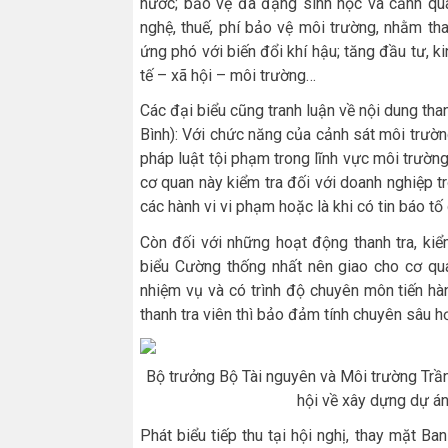
nước; bảo vệ đa đạng sinh học và cảnh qua
nghệ, thuế, phí bảo vệ môi trường, nhằm tha
ứng phó với biến đổi khí hậu; tăng đầu tư, k
tế – xã hội – môi trường…
Các đại biểu cũng tranh luận về nội dung th
Bình): Với chức năng của cảnh sát môi trườ
pháp luật tội phạm trong lĩnh vực môi trườ
cơ quan này kiểm tra đối với doanh nghiệp t
các hành vi vi phạm hoặc là khi có tin báo tố
Còn đối với những hoạt động thanh tra, kiể
biểu Cường thống nhất nên giao cho cơ qua
nhiệm vụ và có trình độ chuyên môn tiến hàn
thanh tra viên thì bảo đảm tính chuyên sâu 
Bộ trưởng Bộ Tài nguyên và Môi trường Trần
hội về xây dựng dự án
Phát biểu tiếp thu tại hội nghị, thay mặt B