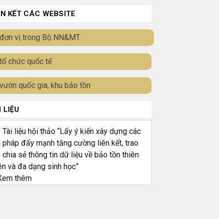
ÊN KẾT CÁC WEBSITE
đơn vị trong Bộ NN&MT
tổ chức quốc tế
vườn quốc gia, khu bảo tồn
I LIỆU
ài liệu hội thảo “Lấy ý kiến xây dựng các
i pháp đẩy mạnh tăng cường liên kết, trao
, chia sẻ thông tin dữ liệu về bảo tồn thiên
ên và đa dạng sinh học”
em thêm