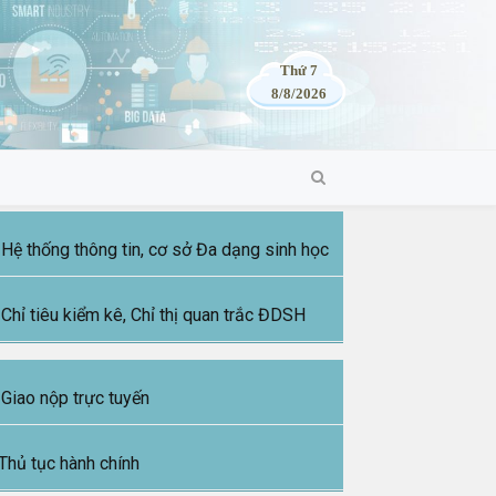
Thứ 7
8/8/2026
Hệ thống thông tin, cơ sở Đa dạng sinh học
Chỉ tiêu kiểm kê, Chỉ thị quan trắc ĐDSH
Giao nộp trực tuyến
Thủ tục hành chính