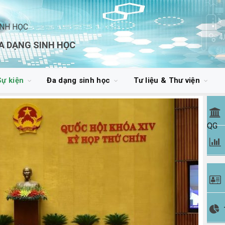
INH HỌC
A DẠNG SINH HỌC
Sự kiện
Đa dạng sinh học
Tư liệu & Thư viện
QG