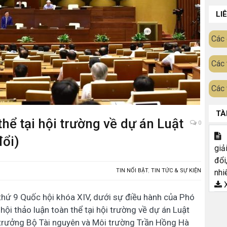
LI
Các 
Các 
Các 
TÀ
thể tại hội trường về dự án Luật
0
T
đổi)
giả
đổi
TIN NỔI BẬT
,
TIN TỨC & SỰ KIỆN
nhi
X
 thứ 9 Quốc hội khóa XIV, dưới sự điều hành của Phó
ội thảo luận toàn thể tại hội trường về dự án Luật
 trưởng Bộ Tài nguyên và Môi trường Trần Hồng Hà