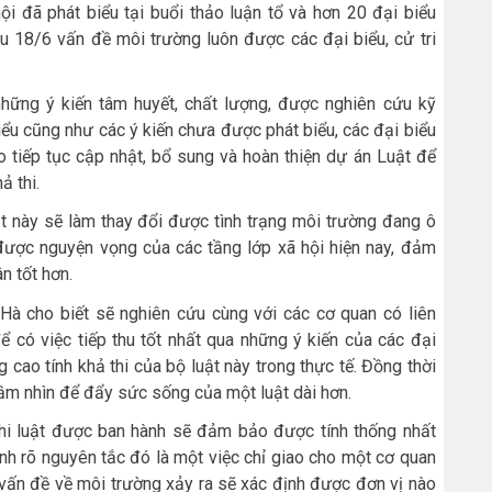
i đã phát biểu tại buổi thảo luận tổ và hơn 20 đại biểu
ều 18/6 vấn đề môi trường luôn được các đại biểu, cử tri
ững ý kiến tâm huyết, chất lượng, được nghiên cứu kỹ
iểu cũng như các ý kiến chưa được phát biểu, các đại biểu
 tiếp tục cập nhật, bổ sung và hoàn thiện dự án Luật để
ả thi.
 này sẽ làm thay đổi được tình trạng môi trường đang ô
 được nguyện vọng của các tầng lớp xã hội hiện nay, đảm
n tốt hơn.
 Hà cho biết sẽ nghiên cứu cùng với các cơ quan có liên
 có việc tiếp thu tốt nhất qua những ý kiến của các đại
 cao tính khả thi của bộ luật này trong thực tế. Đồng thời
ầm nhìn để đẩy sức sống của một luật dài hơn.
hi luật được ban hành sẽ đảm bảo được tính thống nhất
ịnh rõ nguyên tắc đó là một việc chỉ giao cho một cơ quan
ó vấn đề về môi trường xảy ra sẽ xác định được đơn vị nào