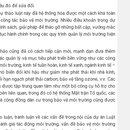
ều đó để sửa đổi.
 dự thảo luật này đã hệ thống hóa được một cách khá toàn
a công tác bảo vệ môi trường. Nhiều điều khoản trong dự
hính sách, giải pháp để tháo gỡ những bất cập, vướng mắc
tục hành chính trong các quy trình quản lý môi trường hiện
thảo cũng đã có cách tiếp cận mới, mạnh dạn đưa thêm
ác quản lý và mục tiêu phát triển bền vững như các công
ôi trường, kinh tế tuần hoàn, kinh tế xanh, ngành kinh tế –
ó biến đổi khí hậu như giảm nhẹ phát thải khí nhà kính,
ổi hạn ngạch phát thải carbon, bảo vệ tầng ozone, v.v.. Các
ng được tập trung quan tâm như một bộ công cụ hỗ trợ cho
 bên liên quan, trong đó có hệ thống Mặt trận Tổ quốc, các
ội và cộng đồng dân cư trong bảo vệ môi trường cũng được
o luận, tranh luận về các vấn đề trong nội của dự án Luật
ánh giá tác động môi trường; vấn đề bảo vệ môi trường