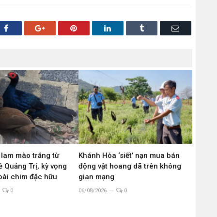
Facebook
Google+
Pinterest
LinkedIn
Tumblr
Email
 lam mào trắng từ
Khánh Hòa ‘siết’ nạn mua bán
 Quảng Trị, kỳ vọng
động vật hoang dã trên không
loài chim đặc hữu
gian mạng
0
06/08/2026
0