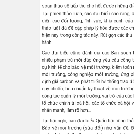
soạn thảo sẽ tiếp thu cho hết được những đi
Tại phiên thảo luận, các đại biểu cho rằng,
diện các đối tượng, lĩnh vực, khía cạnh củ
thảo luật đã đề cập pháp lý hóa được các c
hiện nay trong công tác này. Rút gọn các thủ 
hành.
Các đại biểu cũng đánh giá cao Ban soạn 
nhiều phạm trù mới đáp ứng yêu cầu công t
cụ kinh tế cho bảo vệ môi trường, kiểm toán m
môi trường, công nghiệp môi trường, ứng ph
định giá carbon và phát triển hệ thống trao đ
quy chuẩn, tiêu chuẩn kỹ thuật về môi trườ
công tác quản lý môi trường, vai trò của các
tổ chức chính trị xã hội, các tổ chức xã h
nhấn mạnh, làm rõ hơn…
Tại hội nghị, các đại biểu Quốc hội cũng thả
Bảo vệ môi trường (sửa đổi) như vấn đề: Đ