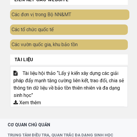
Các đơn vị trong Bộ NN&MT
Các tổ chức quốc tế
Các vườn quốc gia, khu bảo tồn
TÀI LIỆU
Tài liệu hội thảo “Lấy ý kiến xây dựng các giải
pháp đẩy mạnh tăng cường liên kết, trao đổi, chia sẻ
thông tin dữ liệu về bảo tồn thiên nhiên và đa dạng
sinh học”
Xem thêm
CƠ QUAN CHỦ QUẢN
TRUNG TÂM ĐIỀU TRA, QUAN TRẮC ĐA DẠNG SINH HỌC