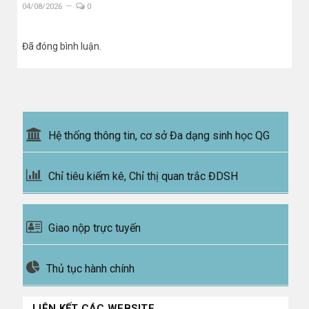
04/08/2026
0
Đã đóng bình luận.
Hệ thống thông tin, cơ sở Đa dạng sinh học QG
Chỉ tiêu kiểm kê, Chỉ thị quan trắc ĐDSH
Giao nộp trực tuyến
Thủ tục hành chính
LIÊN KẾT CÁC WEBSITE