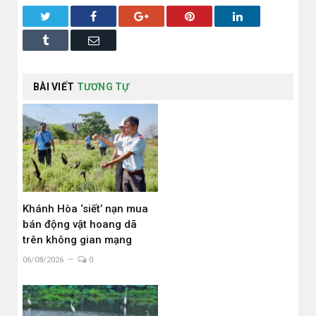
Twitter
Facebook
Google+
Pinterest
LinkedIn
Tumblr
Email
BÀI VIẾT
TƯƠNG TỰ
Khánh Hòa ‘siết’ nạn mua
bán động vật hoang dã
trên không gian mạng
06/08/2026
0