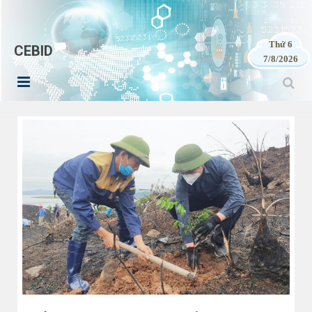
Thứ 6
CEBID
7/8/2026