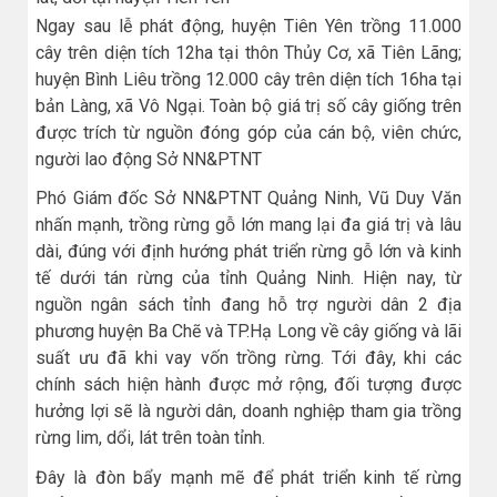
Ngay sau lễ phát động, huyện Tiên Yên trồng 11.000
cây trên diện tích 12ha tại thôn Thủy Cơ, xã Tiên Lãng;
huyện Bình Liêu trồng 12.000 cây trên diện tích 16ha tại
bản Làng, xã Vô Ngại. Toàn bộ giá trị số cây giống trên
được trích từ nguồn đóng góp của cán bộ, viên chức,
người lao động Sở NN&PTNT
Phó Giám đốc Sở NN&PTNT Quảng Ninh, Vũ Duy Văn
nhấn mạnh, trồng rừng gỗ lớn mang lại đa giá trị và lâu
dài, đúng với định hướng phát triển rừng gỗ lớn và kinh
tế dưới tán rừng của tỉnh Quảng Ninh. Hiện nay, từ
nguồn ngân sách tỉnh đang hỗ trợ người dân 2 địa
phương huyện Ba Chẽ và TP.Hạ Long về cây giống và lãi
suất ưu đã khi vay vốn trồng rừng. Tới đây, khi các
chính sách hiện hành được mở rộng, đối tượng được
hưởng lợi sẽ là người dân, doanh nghiệp tham gia trồng
rừng lim, dổi, lát trên toàn tỉnh.
Đây là đòn bẩy mạnh mẽ để phát triển kinh tế rừng