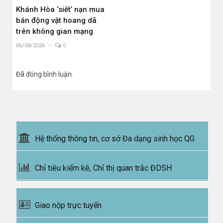
Khánh Hòa ‘siết’ nạn mua
bán động vật hoang dã
trên không gian mạng
06/08/2026
0
Đã đóng bình luận.
Hệ thống thông tin, cơ sở Đa dạng sinh học QG
Chỉ tiêu kiểm kê, Chỉ thị quan trắc ĐDSH
Giao nộp trực tuyến