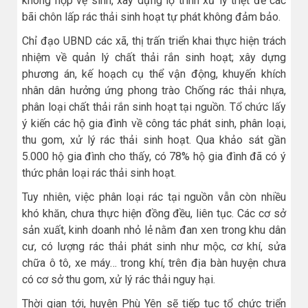
không hợp vệ sinh, xây dựng lộ trình xử lý triệt để các
bãi chôn lấp rác thải sinh hoạt tự phát không đảm bảo.
Chỉ đạo UBND các xã, thị trấn triển khai thực hiện trách
nhiệm về quản lý chất thải rắn sinh hoạt; xây dựng
phương án, kế hoạch cụ thể vận động, khuyến khích
nhân dân hưởng ứng phong trào Chống rác thải nhựa,
phân loại chất thải rắn sinh hoạt tại nguồn. Tổ chức lấy
ý kiến các hộ gia đình về công tác phát sinh, phân loại,
thu gom, xử lý rác thải sinh hoạt. Qua khảo sát gần
5.000 hộ gia đình cho thấy, có 78% hộ gia đình đã có ý
thức phân loại rác thải sinh hoạt.
Tuy nhiên, việc phân loại rác tại nguồn vẫn còn nhiều
khó khăn, chưa thực hiện đồng đều, liên tục. Các cơ sở
sản xuất, kinh doanh nhỏ lẻ nằm đan xen trong khu dân
cư, có lượng rác thải phát sinh như mộc, cơ khí, sửa
chữa ô tô, xe máy… trong khí, trên địa bàn huyện chưa
có cơ sở thu gom, xử lý rác thải nguy hại.
Thời gian tới, huyện Phù Yên sẽ tiếp tục tổ chức triển