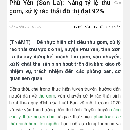
Phù Yên (Sơn La): Nâng tỷ lệ thu
0
gom, xử lý rác thải đô thị đạt 92%
ĐĂNG BÀI
22/08/2022
TIN NỔI BẬT
,
TIN TỨC & SỰ KIỆN
(TN&MT) – Để thực hiện chỉ tiêu thu gom, xử lý
rác thải khu vực đô thị, huyện Phù Yên, tỉnh Sơn
La đã xây dựng kế hoạch thu gom, vận chuyển,
xử lý chất thải rắn sinh hoạt trên địa bàn; giao rõ
nhiệm vụ, trách nhiệm đến các phòng ban, cơ
quan liên quan.
Đồng thời, chú trọng thực hiện tuyên truyền, hướng dẫn
người dân về
thu gom
, vận chuyển xử lý rác thải sinh
hoạt theo quy định của Luật Bảo vệ môi trường 2020
và các văn bản hướng dẫn thi hành. Tuyên truyền
nâng
cao ý thức người dân
tự giác thực hiện
phân loại rác
thải sinh hoạt tại nguồn
, hạn chế sử dụng túi nilon và