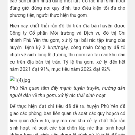
các sản phẩm nhựa dùng một lần; đổ rác thải sinh hoạt
đúng giờ, đúng nơi quy định, tạo điều kiện tối đa cho
phương tiện, người thực hiện thu gom.
Hiện nay, chất thải rắn đô thị trên địa bàn huyện được
Công ty Cổ phần Môi trường và Dịch vụ đô thị Chi
nhánh Phù Yên thu gom, xử lý tại bãi rác tập trung của
huyện. Định kỳ 2 lượt/ngày, công nhân Công ty đã tổ
chức vệ sinh lòng lề đường, thu gom rác tại các khu dân
cư trên địa bàn thị trấn. Tỷ lệ thu gom, xử lý đến hết
năm 2021 đạt 91%, mục tiêu năm 2022 đạt 92%.
Phù Yên quan tâm đẩy mạnh tuyên truyền, hướng dẫn
người dân về thu gom, xử lý rác thải sinh hoạt.
Để thực hiện đạt chỉ tiêu đã đề ra, huyện Phù Yên đã
giao các phòng, ban liên quan rà soát các quy hoạch có
liên quan đến vị trí, quy mô các khu xử lý chất thải rắn
sinh hoạt; rà soát các bãi chôn lấp rác thải sinh hoạt