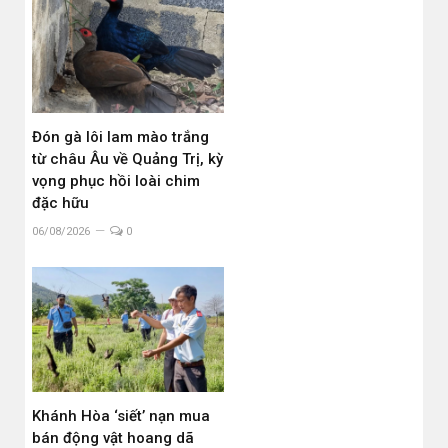
Đón gà lôi lam mào trắng
từ châu Âu về Quảng Trị, kỳ
vọng phục hồi loài chim
đặc hữu
06/08/2026
0
Khánh Hòa ‘siết’ nạn mua
bán động vật hoang dã