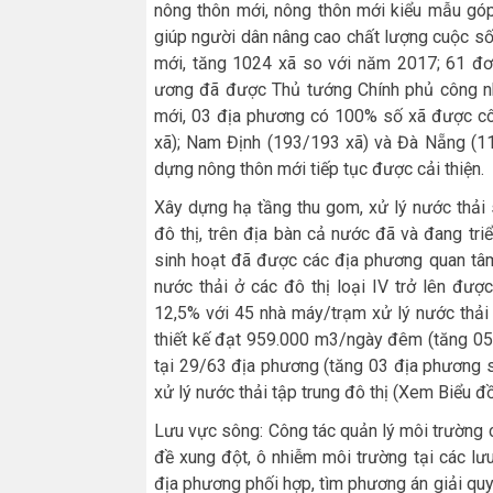
nông thôn mới, nông thôn mới kiểu mẫu góp
giúp người dân nâng cao chất lượng cuộc số
mới, tăng 1024 xã so với năm 2017; 61 đơn
ương đã được Thủ tướng Chính phủ công n
mới, 03 địa phương có 100% số xã được cô
xã); Nam Định (193/193 xã) và Đà Nẵng (11/
dựng nông thôn mới tiếp tục được cải thiện.
Xây dựng hạ tầng thu gom, xử lý nước thải s
đô thị, trên địa bàn cả nước đã và đang tri
sinh hoạt đã được các địa phương quan tâm 
nước thải ở các đô thị loại IV trở lên đượ
12,5% với 45 nhà máy/trạm xử lý nước thải 
thiết kế đạt 959.000 m3/ngày đêm (tăng 05
tại 29/63 địa phương (tăng 03 địa phương 
xử lý nước thải tập trung đô thị (Xem Biểu đồ
Lưu vực sông: Công tác quản lý môi trường c
đề xung đột, ô nhiễm môi trường tại các l
địa phương phối hợp, tìm phương án giải quy