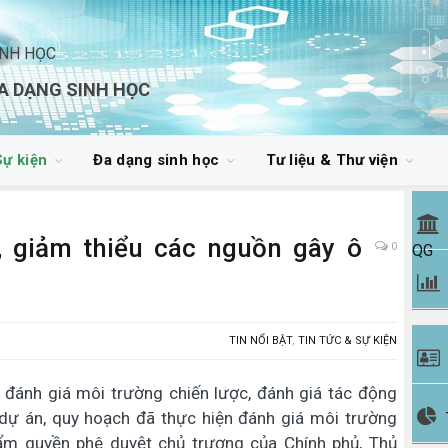
INH HỌC
A DẠNG SINH HỌC
Sự kiện
Đa dạng sinh học
Tư liệu & Thư viện
, giảm thiểu các nguồn gây ô
0
QG
TIN NỔI BẬT
,
TIN TỨC & SỰ KIỆN
 đánh giá môi trường chiến lược, đánh giá tác động
ự án, quy hoạch đã thực hiện đánh giá môi trường
ẩm quyền phê duyệt chủ trương của Chính phủ, Thủ