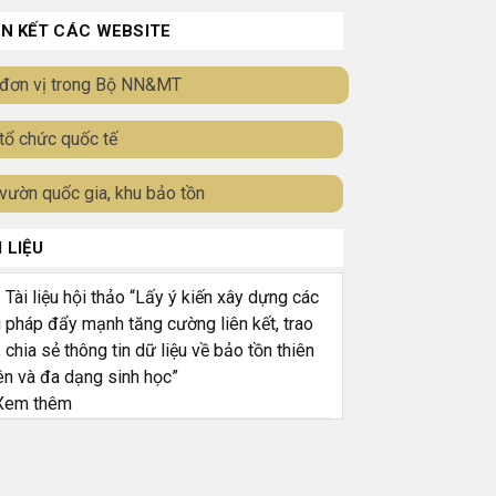
ÊN KẾT CÁC WEBSITE
đơn vị trong Bộ NN&MT
tổ chức quốc tế
vườn quốc gia, khu bảo tồn
I LIỆU
ài liệu hội thảo “Lấy ý kiến xây dựng các
i pháp đẩy mạnh tăng cường liên kết, trao
, chia sẻ thông tin dữ liệu về bảo tồn thiên
ên và đa dạng sinh học”
em thêm