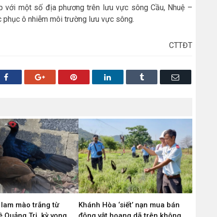
ếp với một số địa phương trên lưu vực sông Cầu, Nhuệ –
c phục ô nhiễm môi trường lưu vực sông.
CTTĐT
Facebook
Google+
Pinterest
LinkedIn
Tumblr
Email
 lam mào trắng từ
Khánh Hòa ‘siết’ nạn mua bán
 Quảng Trị, kỳ vọng
động vật hoang dã trên không