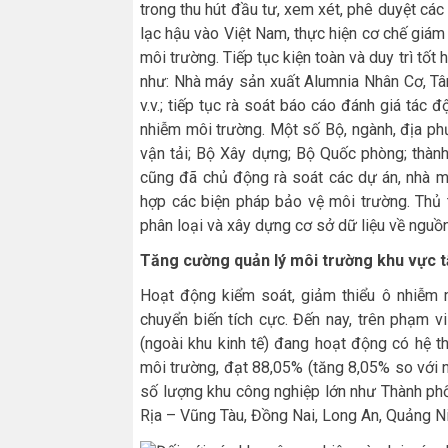
trong thu hút đầu tư, xem xét, phê duyệt cá
lạc hậu vào Việt Nam, thực hiện cơ chế giám
môi trường. Tiếp tục kiện toàn và duy trì tốt
như: Nhà máy sản xuất Alumnia Nhân Cơ, Tâ
v.v.; tiếp tục rà soát báo cáo đánh giá tác
nhiễm môi trường. Một số Bộ, ngành, địa p
vận tải; Bộ Xây dựng; Bộ Quốc phòng; thành
cũng đã chủ động rà soát các dự án, nhà m
hợp các biện pháp bảo vệ môi trường. Thủ 
phân loại và xây dựng cơ sở dữ liệu về nguồn
Tăng cường quản lý môi trường khu vực t
Hoạt động kiểm soát, giảm thiểu ô nhiễm m
chuyển biến tích cực. Đến nay, trên phạm 
(ngoài khu kinh tế) đang hoạt động có hệ t
môi trường, đạt 88,05% (tăng 8,05% so với n
số lượng khu công nghiệp lớn như Thành phố
Rịa – Vũng Tàu, Đồng Nai, Long An, Quảng N