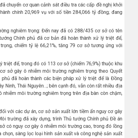
đã chuyển cơ quan cảnh sát điều tra các cấp đề nghị khởi
 hành chính 20,969 vụ với số tiền 284,066 tỷ đồng; đang
trường nghiêm trọng: Đến nay đã có 288/435 cơ sở có tên
ớng Chính phủ đã cơ bản đã hoàn thành xử lý triệt để,
rọng, chiếm tỷ lệ 66,21%, tăng 79 cơ sở tương ứng với
ý triệt để, trong đó có 113 cơ sở (chiếm 76,9%) thuộc khu
 cơ sở gây ô nhiễm môi trường nghiêm trọng theo Quyết
hủ đã hoàn thành các biện pháp xử lý triệt để là Đồng
ây Ninh, Thái Nguyên…; bên cạnh đó, vẫn còn rất nhiều địa
 ô nhiễm môi trường nghiêm trọng trên địa bàn còn chậm,
đối với các dự án, cơ sở sản xuất lớn tiềm ẩn nguy cơ gây
Môi trường đã xây dựng, trình Thủ tướng Chính phủ Đề án
 sở có nguy cơ gây ô nhiễm môi trường cao, trong đó lồng
a chọn, sàng lọc loại hình sản xuất và công nghệ sản xuất