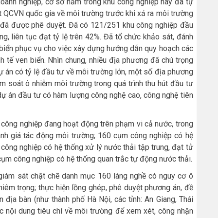
 doanh nghiệp, cơ sở nằm trong khu công nghiệp này đã tự
ạt QCVN quốc gia về môi trường trước khi xả ra môi trường
 đã được phê duyệt. Đã có 121/251 khu công nghiệp đầu
ng, liên tục đạt tỷ lệ trên 42%. Đã tổ chức khảo sát, đánh
n biển phục vụ cho việc xây dựng hướng dẫn quy hoạch các
nh tế ven biển. Nhìn chung, nhiều địa phương đã chú trọng
ự án có tỷ lệ đầu tư về môi trường lớn, một số địa phương
m soát ô nhiễm môi trường trong quá trình thu hút đầu tư
dự án đầu tư có hàm lượng công nghệ cao, công nghệ tiên
công nghiệp đang hoạt động trên phạm vi cả nước, trong
nh giá tác động môi trường; 160 cụm công nghiệp có hệ
ông nghiệp có hệ thống xử lý nước thải tập trung, đạt tử
cụm công nghiệp có hệ thống quan trắc tự động nước thải.
 giám sát chặt chẽ danh mục 160 làng nghề có nguy cơ ô
iêm trọng; thực hiện lồng ghép, phê duyệt phương án, đề
 địa bàn (như thành phố Hà Nội, các tỉnh: An Giang, Thái
ác nội dung tiêu chí về môi trường để xem xét, công nhận