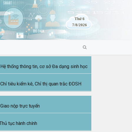
Thứ 6
7/8/2026
Hệ thống thông tin, cơ sở Đa dạng sinh học
Chỉ tiêu kiểm kê, Chỉ thị quan trắc ĐDSH
Giao nộp trực tuyến
Thủ tục hành chính