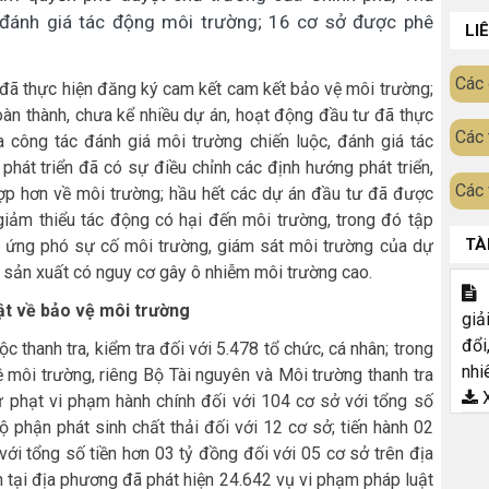
 đánh giá tác động môi trường; 16 cơ sở được phê
LI
Các 
 đã thực hiện đăng ký cam kết cam kết bảo vệ môi trường;
àn thành, chưa kể nhiều dự án, hoạt động đầu tư đã thực
Các 
 công tác đánh giá môi trường chiến luộc, đánh giá tác
phát triển đã có sự điều chỉnh các định hướng phát triển,
Các 
 hợp hơn về môi trường; hầu hết các dự án đầu tư đã được
giảm thiểu tác động có hại đến môi trường, trong đó tập
TÀ
và ứng phó sự cố môi trường, giám sát môi trường của dự
nh sản xuất có nguy cơ gây ô nhiễm môi trường cao.
T
uật về bảo vệ môi trường
giả
đổi
 thanh tra, kiểm tra đối với 5.478 tổ chức, cá nhân; trong
nhi
ệ môi trường, riêng Bộ Tài nguyên và Môi trường thanh tra
X
ử phạt vi phạm hành chính đối với 104 cơ sở với tổng số
ộ phận phát sinh chất thải đối với 12 cơ sở; tiến hành 02
với tổng số tiền hơn 03 tỷ đồng đối với 05 cơ sở trên địa
 tại địa phương đã phát hiện 24.642 vụ vi phạm pháp luật