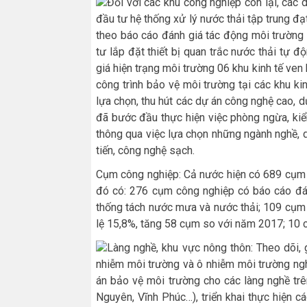
Đối với các khu công nghiệp còn lại, các
đầu tư hệ thống xử lý nước thải tập trung đ
theo báo cáo đánh giá tác động môi trường
tư lắp đặt thiết bị quan trắc nước thải tự độ
giá hiện trạng môi trường 06 khu kinh tế ve
công trình bảo vệ môi trường tại các khu ki
lựa chọn, thu hút các dự án công nghệ cao, d
đã bước đầu thực hiện việc phòng ngừa, kiể
thông qua việc lựa chọn những ngành nghề, 
tiến, công nghệ sạch.
Cụm công nghiệp: Cả nước hiện có 689 cụm 
đó có: 276 cụm công nghiệp có báo cáo đá
thống tách nước mưa và nước thải; 109 cụm c
lệ 15,8%, tăng 58 cụm so với năm 2017; 10 
Làng nghề, khu vực nông thôn: Theo dõi,
nhiễm môi trường và ô nhiễm môi trường ngh
án bảo vệ môi trường cho các làng nghề trên
Nguyên, Vĩnh Phúc…), triển khai thực hiện c