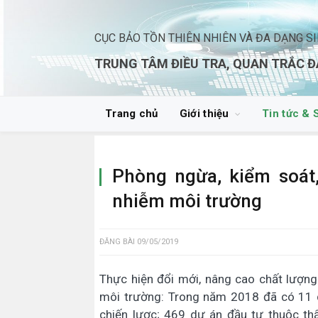
CỤC BẢO TỒN THIÊN NHIÊN VÀ ĐA DẠNG S
TRUNG TÂM ĐIỀU TRA, QUAN TRẮC Đ
Trang chủ
Giới thiệu
Tin tức & 
Phòng ngừa, kiểm soát
nhiễm môi trường
ĐĂNG BÀI
09/05/2019
Thực hiện đổi mới, nâng cao chất lượng
môi trường: Trong năm 2018 đã có 11 d
chiến lược; 469 dự án đầu tư thuộc th