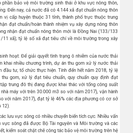
 phần bảo vệ môi trường sinh thái ở khu vực nông thôn,
ng. Đến nay, cả nước đã có 4.144 xã đạt chuẩn nông thôn
 vị cấp huyện thuộc 31 tỉnh, thành phố trực thuộc trung
hận đạt chuẩn/hoàn thành nhiệm vụ xây dựng nông thôn
ng nhận đạt chuẩn nông thôn mới là Đồng Nai (133/133
11 xã); tỷ lệ số xã đạt tiêu chí về môi trường trong xây
inh hoạt: Để giải quyết tình trạng ô nhiễm của nước thải
ển khai nhiều chương trình, dự án thu gom xử lý nước thải
đầu tư, tổ chức thực hiện. Tính đến hết năm 2018, tỷ lệ
c thu gom, xử lý đạt tiêu chuẩn, quy chuẩn quy định đạt
tập trung đô thị đang được khai thác với tổng công suất
 nhà máy với trên 30.000 m3 so với năm 2017), vận hành
so với năm 2017), đạt tỷ lệ 46% các địa phương có cơ sở
 12).
ác lưu vực sông có nhiều chuyển biến tích cực. Nhiều vấn
ưu vực sông đã được Bộ Tài nguyên và Môi trường và các
ết; kiểm soát chặt chẽ công tác bảo vệ môi trường trên hệ