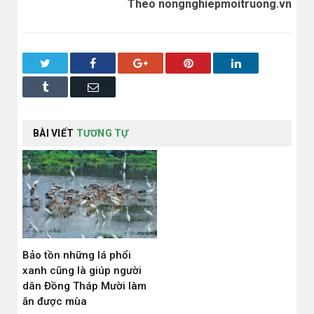
Theo nongnghiepmoitruong.vn
Twitter
Facebook
Google+
Pinterest
LinkedIn
Tumblr
Email
BÀI VIẾT
TƯƠNG TỰ
Bảo tồn những lá phổi
xanh cũng là giúp người
dân Đồng Tháp Mười làm
ăn được mùa