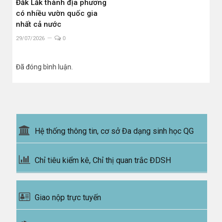
Đắk Lắk thành địa phương
có nhiều vườn quốc gia
nhất cả nước
29/07/2026
0
Đã đóng bình luận.
Hệ thống thông tin, cơ sở Đa dạng sinh học QG
Chỉ tiêu kiểm kê, Chỉ thị quan trắc ĐDSH
Giao nộp trực tuyến