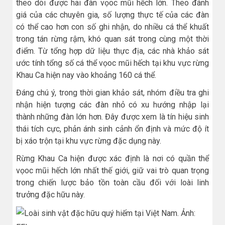
theo dõi được hai đàn vọoc mũi hếch lớn. Theo đánh
giá của các chuyên gia, số lượng thực tế của các đàn
có thể cao hơn con số ghi nhận, do nhiều cá thể khuất
trong tán rừng rậm, khó quan sát trong cùng một thời
điểm. Từ tổng hợp dữ liệu thực địa, các nhà khảo sát
ước tính tổng số cá thể vọoc mũi hếch tại khu vực rừng
Khau Ca hiện nay vào khoảng 160 cá thể.
Đáng chú ý, trong thời gian khảo sát, nhóm điều tra ghi
nhận hiện tượng các đàn nhỏ có xu hướng nhập lại
thành những đàn lớn hơn. Đây được xem là tín hiệu sinh
thái tích cực, phản ánh sinh cảnh ổn định và mức độ ít
bị xáo trộn tại khu vực rừng đặc dụng này.
Rừng Khau Ca hiện được xác định là nơi có quần thể
vọoc mũi hếch lớn nhất thế giới, giữ vai trò quan trọng
trong chiến lược bảo tồn toàn cầu đối với loài linh
trưởng đặc hữu này.