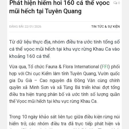
Phát hiện hiếm hoi 160 cá thể vọoc
0
mũi hếch tại Tuyên Quang
ĐĂNG BÀI
22/01/2026
TIN TỨC & SỰ KIỆN
Từ dữ liệu thực địa, nhóm điều tra ước tính tổng số
cá thể vọoc mũi hếch tại khu vực rừng Khau Ca vào
khoảng 160 cá thể.
Vừa qua, Tổ chức Fauna & Flora International (
FFI
) phối
hợp với Chi cục Kiểm lâm tỉnh Tuyên Quang, Vườn quốc
gia Du Già – Cao nguyên đá Đồng Văn cùng chính
quyền xã Minh Sơn và xã Tùng Bá triển khai đợt tổng
điều tra hiện trạng phân bố và ước tính số lượng quần
thể Vọoc mũi hếch tại khu vực rừng Khau Ca.
Trong 10 ngày khảo sát liên tục giữa điều kiện rừng núi
hiểm trở, các nhóm điều tra đã trực tiếp phát hiện và