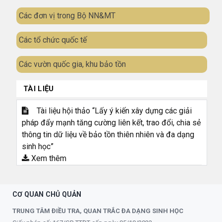
Các đơn vị trong Bộ NN&MT
Các tổ chức quốc tế
Các vườn quốc gia, khu bảo tồn
TÀI LIỆU
Tài liệu hội thảo “Lấy ý kiến xây dựng các giải
pháp đẩy mạnh tăng cường liên kết, trao đổi, chia sẻ
thông tin dữ liệu về bảo tồn thiên nhiên và đa dạng
sinh học”
Xem thêm
CƠ QUAN CHỦ QUẢN
TRUNG TÂM ĐIỀU TRA, QUAN TRẮC ĐA DẠNG SINH HỌC