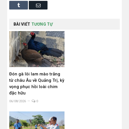
Tumblr
Email
BÀI VIẾT
TƯƠNG TỰ
Đón gà lôi lam mào trắng
từ châu Âu về Quảng Trị, kỳ
vọng phục hồi loài chim
đặc hữu
06/08/2026
0