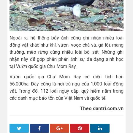
Ngoài ra, hệ thống bẫy ảnh cũng ghi nhận nhiều loài
động vật khác như khỉ, vượn, voọc chà vá, gà lôi, mang
thường, mèo rừng cùng nhiều loài bò sát. Những ghi
nhận này đã góp phần phản ánh sự đa dạng sinh học
tại Vườn quốc gia Chư Mom Ray.
Vườn quốc gia Chư Mom Ray có diện tích hơn
56.000ha. Đây cũng là nơi trú ngụ của 1.000 loài động
vật. Trong đó, 112 loài nguy cấp, quý hiếm nằm trong
các danh mục bảo tồn của Việt Nam và quốc tế.
Theo dantri.com.vn
Twitter
Facebook
Google+
Pinterest
LinkedIn