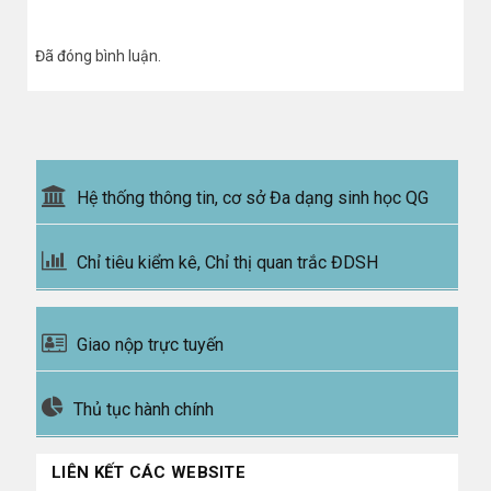
Đã đóng bình luận.
Hệ thống thông tin, cơ sở Đa dạng sinh học QG
Chỉ tiêu kiểm kê, Chỉ thị quan trắc ĐDSH
Giao nộp trực tuyến
Thủ tục hành chính
LIÊN KẾT CÁC WEBSITE