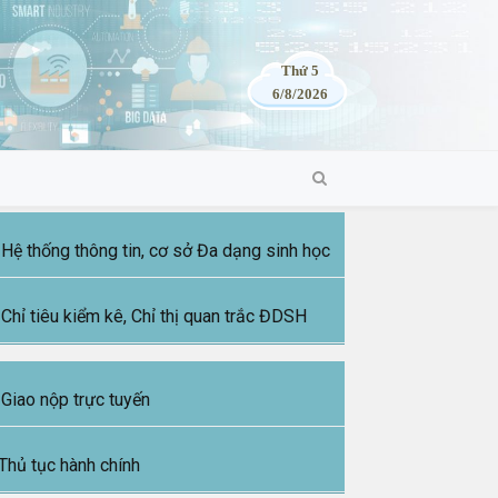
Thứ 5
6/8/2026
Hệ thống thông tin, cơ sở Đa dạng sinh học
Chỉ tiêu kiểm kê, Chỉ thị quan trắc ĐDSH
Giao nộp trực tuyến
Thủ tục hành chính