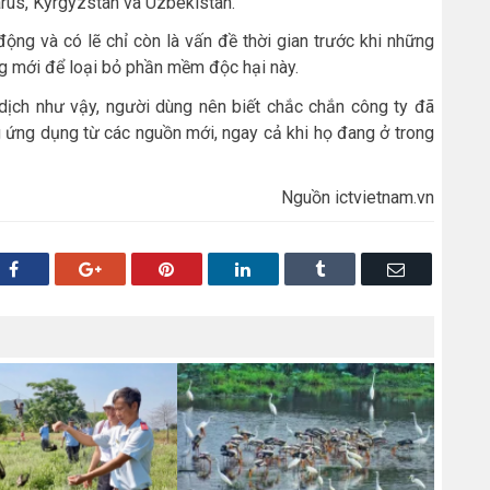
arus, Kyrgyzstan và Uzbekistan.
ộng và có lẽ chỉ còn là vấn đề thời gian trước khi những
g mới để loại bỏ phần mềm độc hại này.
 dịch như vậy, người dùng nên biết chắc chắn công ty đã
ng ứng dụng từ các nguồn mới, ngay cả khi họ đang ở trong
Nguồn ictvietnam.vn
Facebook
Google+
Pinterest
LinkedIn
Tumblr
Email