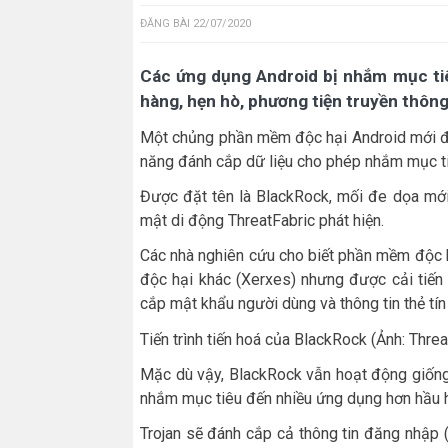
ĐĂNG BÀI
22/07/2020
Các ứng dụng Android bị nhắm mục ti
hàng, hẹn hò, phương tiện truyền thông 
Một chủng phần mềm độc hại Android mới đã 
năng đánh cắp dữ liệu cho phép nhắm mục ti
Được đặt tên là BlackRock, mối đe dọa mới
mật di động ThreatFabric phát hiện.
Các nhà nghiên cứu cho biết phần mềm độc h
độc hại khác (Xerxes) nhưng được cải tiến 
cắp mật khẩu người dùng và thông tin thẻ tín
Tiến trình tiến hoá của BlackRock (Ảnh: Threa
Mặc dù vậy, BlackRock vẫn hoạt động giống 
nhắm mục tiêu đến nhiều ứng dụng hơn hầu h
Trojan sẽ đánh cắp cả thông tin đăng nhập 