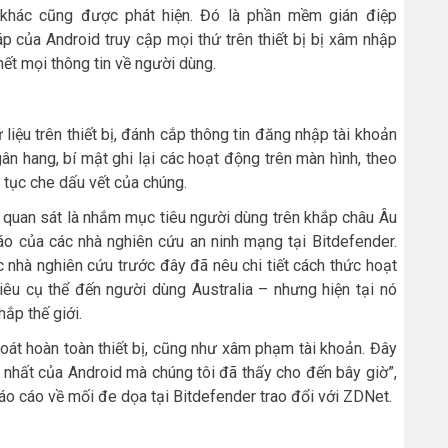
hác cũng được phát hiện. Đó là phần mềm gián điệp
 của Android truy cập mọi thứ trên thiết bị bị xâm nhập
hết mọi thông tin về người dùng.
 liệu trên thiết bị, đánh cắp thông tin đăng nhập tài khoản
n hang, bí mật ghi lại các hoạt động trên màn hình, theo
n tục che dấu vết của chúng.
uan sát là nhắm mục tiêu người dùng trên khắp châu Âu
áo của các nhà nghiên cứu an ninh mạng tại Bitdefender.
nhà nghiên cứu trước đây đã nêu chi tiết cách thức hoạt
u cụ thể đến người dùng Australia – nhưng hiện tại nó
ắp thế giới.
oát hoàn toàn thiết bị, cũng như xâm phạm tài khoản. Đây
nhất của Android mà chúng tôi đã thấy cho đến bây giờ”,
o cáo về mối đe dọa tại Bitdefender trao đổi với ZDNet.