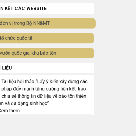
ÊN KẾT CÁC WEBSITE
đơn vị trong Bộ NN&MT
tổ chức quốc tế
vườn quốc gia, khu bảo tồn
I LIỆU
ài liệu hội thảo “Lấy ý kiến xây dựng các
i pháp đẩy mạnh tăng cường liên kết, trao
, chia sẻ thông tin dữ liệu về bảo tồn thiên
ên và đa dạng sinh học”
em thêm