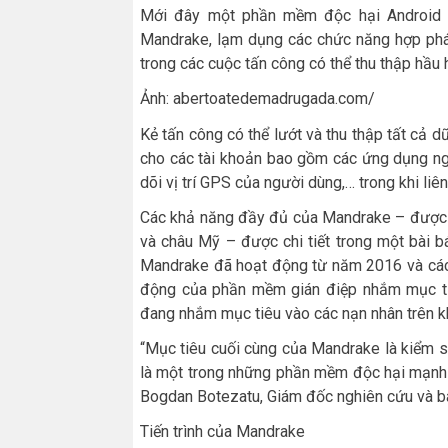
Mới đây một phần mềm độc hại Android k
Mandrake, lạm dụng các chức năng hợp pháp
trong các cuộc tấn công có thể thu thập hầu 
Ảnh: abertoatedemadrugada.com/
Kẻ tấn công có thể lướt và thu thập tất cả dữ
cho các tài khoản bao gồm các ứng dụng ngâ
dõi vị trí GPS của người dùng,… trong khi liê
Các khả năng đầy đủ của Mandrake – được q
và châu Mỹ – được chi tiết trong một bài b
Mandrake đã hoạt động từ năm 2016 và các 
động của phần mềm gián điệp nhắm mục tiê
đang nhắm mục tiêu vào các nạn nhân trên kh
“Mục tiêu cuối cùng của Mandrake là kiểm s
là một trong những phần mềm độc hại mạnh 
Bogdan Botezatu, Giám đốc nghiên cứu và bá
Tiến trình của Mandrake