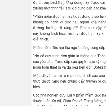
để ẩn payload (tải). Ứng dụng này được cài 
xuống một trình tải, sau đó cung cấp các kh
“Phần mềm độc hại này hoạt động theo từng
không có hành vi độc hại, ngoài khả năng
đường hướng rõ ràng để làm như vậy. C
này không kích hoạt hành vi độc hại này kh
giải thích.
Phần mềm độc hại lừa người dùng cung cấp c
“Nó có quy trình đơn giản là thông qua Th
các yêu cầu, được cấp các quyền cực kỳ mạ
hoàn toàn thiết bị và dữ liệu trên đó”, Botezat
Mặc dù vẫn chưa rõ mục tiêu chính xác của 
thức được rằng nếu chúng đẩy thuyền ra qu
hiện.
Các nhà nghiên cứu lưu ý phần mềm độc hại 
thuộc Liên Xô cũ, Châu Phi và Trung Đông, 