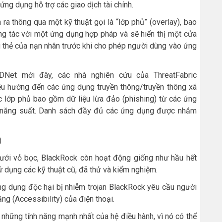
 ứng dụng hỗ trợ các giao dịch tài chính.
 ra thông qua một kỹ thuật gọi là “lớp phủ” (overlay), bao
g tác với một ứng dụng hợp pháp và sẽ hiển thị một cửa
ệu thẻ của nạn nhân trước khi cho phép người dùng vào ứng
Net mới đây, các nhà nghiên cứu của ThreatFabric
ều hướng đến các ứng dụng truyền thông/truyền thông xã
ác lớp phủ bao gồm dữ liệu lừa đảo (phishing) từ các ứng
và năng suất. Danh sách đầy đủ các ứng dụng được nhắm
)
 dưới vỏ bọc, BlackRock còn hoạt động giống như hầu hết
 dụng các kỹ thuật cũ, đã thử và kiểm nghiệm.
ứng dụng độc hại bị nhiễm trojan BlackRock yêu cầu người
ng (Accessibility) của điện thoại.
 những tính năng mạnh nhất của hệ điều hành, vì nó có thể