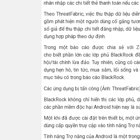
nhân nhập các chi tiết thẻ thanh toán nếu các
Theo ThreatFabric, việc thu thập dữ liệu diễn
gồm phát hiện một người dùng cố gắng tươn
sổ giả để thu thập chi tiết đăng nhập, dữ li
dụng hợp pháp theo dự định.
Trong một báo cáo được chia sẻ với ZD
cho biết phần lớn các lớp phủ BlackRock đ
hội/tài chính lừa đảo. Tuy nhiên, cũng có c
dụng hẹn hò, tin tức, mua sắm, lối sống 
mục tiêu có trong báo cáo BlackRock.
Các ứng dụng bị tấn công (Ảnh: ThreatFabric
BlackRock không chỉ hiển thị các lớp phủ,
các phần mềm độc hại Android hiện nay là sử
Một khi đã được cài đặt trên thiết bị, một 
dùng cấp quyền truy cập vào tính năng Trợ nă
Tính năng Trợ năng của Android là một trong