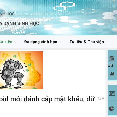
INH HỌC
A DẠNG SINH HỌC
Sự kiện
Đa dạng sinh học
Tư liệu & Thư viện
QG
id mới đánh cắp mật khẩu, dữ
0