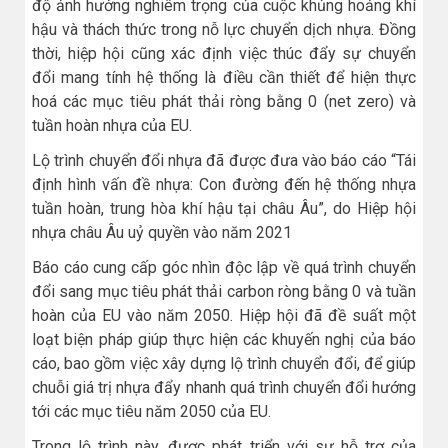
độ ảnh hưởng nghiêm trọng của cuộc khủng hoảng khí
hậu và thách thức trong nỗ lực chuyển dịch nhựa. Đồng
thời, hiệp hội cũng xác định việc thúc đẩy sự chuyển
đổi mang tính hệ thống là điều cần thiết để hiện thực
hoá các mục tiêu phát thải ròng bằng 0 (net zero) và
tuần hoàn nhựa của EU.
Lộ trình chuyển đổi nhựa đã được đưa vào báo cáo “Tái
định hình vấn đề nhựa: Con đường đến hệ thống nhựa
tuần hoàn, trung hòa khí hậu tại châu Âu”, do Hiệp hội
nhựa châu Âu uỷ quyền vào năm 2021
Báo cáo cung cấp góc nhìn độc lập về quá trình chuyển
đổi sang mục tiêu phát thải carbon ròng bằng 0 và tuần
hoàn của EU vào năm 2050. Hiệp hội đã đề suất một
loạt biện pháp giúp thực hiện các khuyến nghị của báo
cáo, bao gồm việc xây dựng lộ trình chuyển đổi, để giúp
chuỗi giá trị nhựa đẩy nhanh quá trình chuyển đổi hướng
tới các mục tiêu năm 2050 của EU.
Trong lộ trình này, được phát triển với sự hỗ trợ của