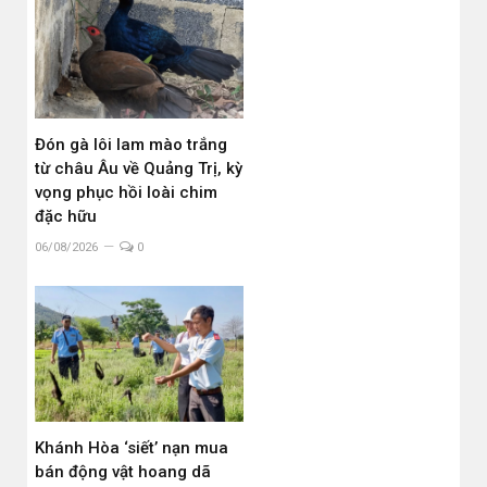
Đón gà lôi lam mào trắng
từ châu Âu về Quảng Trị, kỳ
vọng phục hồi loài chim
đặc hữu
06/08/2026
0
Khánh Hòa ‘siết’ nạn mua
bán động vật hoang dã