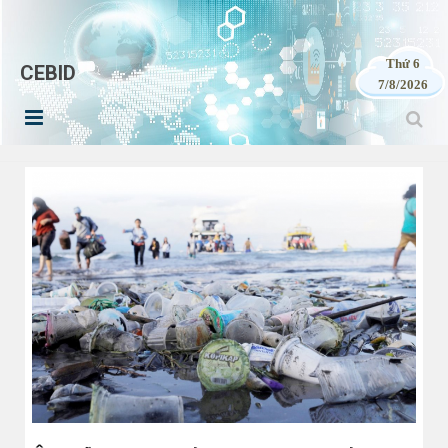
Thứ 6
CEBID
7/8/2026