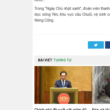
Trong “Ngày Chủ nhật xanh”, đoàn viên thanh
dọc sông Yên, khu vực cầu Chuối, vệ sinh c
Nông Cống.
Twitter
BÀI VIẾT
TƯƠNG TỰ
Chính phủ đề xuất cắt giảm 40
Đón gà lôi