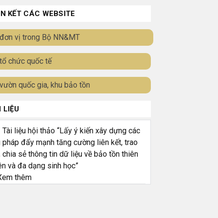
ÊN KẾT CÁC WEBSITE
đơn vị trong Bộ NN&MT
tổ chức quốc tế
vườn quốc gia, khu bảo tồn
I LIỆU
ài liệu hội thảo “Lấy ý kiến xây dựng các
i pháp đẩy mạnh tăng cường liên kết, trao
, chia sẻ thông tin dữ liệu về bảo tồn thiên
ên và đa dạng sinh học”
em thêm