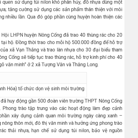
ói quen sử dụng túi nilon khó phân hủy, đồ nhựa dùng một
i nhựa; tăng cường sử dụng các sản phẩm thân thiện với môi
ựng nhiều lần. Qua đó góp phần cùng huyện hoàn thiện các
ựa, Hội LHPN huyện Nông Cống đã trao 40 thùng rác cho 20
i tại hộ. Đồng thời trao cho mỗi hộ 500.000 đồng để hỗ trợ
 của xã Vạn Thắng và trao làn nhựa cho 30 đại biểu tham
g Cống sẽ tiếp tục trao thùng rác, hỗ trợ kinh phí cho 40
ngõ văn minh” ở 2 xã Tượng Văn và Thăng Long.
nh Hóa) tổ chức dọn vệ sinh môi trường
g đã huy động gần 500 đoàn viên trường THPT Nông Cống
. Phong trào tập trung vào các hoạt động làm đẹp cảnh
p phần xây dựng cảnh quan môi trường ngày càng xanh –
g nông thôn mới, đô thị văn minh và hưởng ứng phong trào
 rác thải nhựa, hạn chế sử dụng túi nilon, bảo vệ nguồn