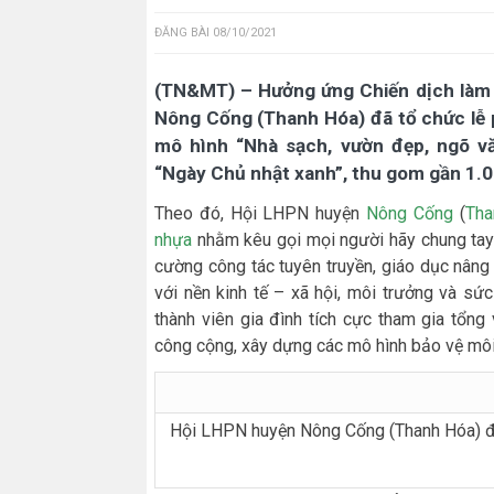
ĐĂNG BÀI
08/10/2021
(TN&MT) – Hưởng ứng Chiến dịch làm 
Nông Cống (Thanh Hóa) đã tổ chức lễ 
mô hình “Nhà sạch, vườn đẹp, ngõ v
“Ngày Chủ nhật xanh”, thu gom gần 1.00
Theo đó, Hội LHPN huyện
Nông Cống
(
Tha
nhựa
nhằm kêu gọi mọi người hãy chung tay 
cường công tác tuyên truyền, giáo dục nâng c
với nền kinh tế – xã hội, môi trưởng và sứ
thành viên gia đình tích cực tham gia tổng
công cộng, xây dựng các mô hình bảo vệ môi
Hội LHPN huyện Nông Cống (Thanh Hóa) đã 