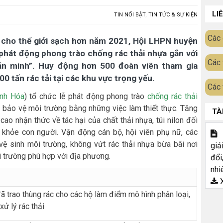
LI
TIN NỔI BẬT
,
TIN TỨC & SỰ KIỆN
Các 
cho thế giới sạch hơn năm 2021, Hội LHPN huyện
phát động phong trào chống rác thải nhựa gắn với
Các 
ăn minh”. Huy động hơn 500 đoàn viên tham gia
0 tấn rác tải tại các khu vực trọng yếu.
Các 
nh Hóa
) tổ chức lễ phát động phong trào
chống rác thải
bảo vệ môi trường bằng những việc làm thiết thực. Tăng
TÀ
ao nhận thức về tác hại của chất thải nhựa, túi nilon đối
c khỏe con người. Vận động cán bộ, hội viên phụ nữ, các
T
 vệ sinh môi trường, không vứt rác thải nhựa bừa bãi nơi
giả
 trường phù hợp với địa phương.
đổi
nhi
X
trao thùng rác cho các hộ làm điểm mô hình phân loại,
xử lý rác thải