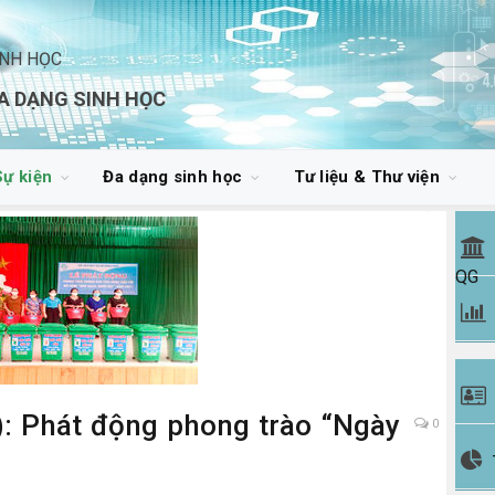
INH HỌC
A DẠNG SINH HỌC
Sự kiện
Đa dạng sinh học
Tư liệu & Thư viện
QG
: Phát động phong trào “Ngày
0