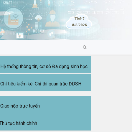
Thứ 7
8/8/2026
Hệ thống thông tin, cơ sở Đa dạng sinh học
Chỉ tiêu kiểm kê, Chỉ thị quan trắc ĐDSH
Giao nộp trực tuyến
Thủ tục hành chính