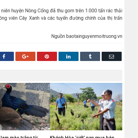
 niên huyện Nông Cống đã thu gom trên 1.000 tấn rác thải
ông viên Cây Xanh và các tuyến đường chính của thị trấn
Nguồn baotainguyenmoitruong.vn
Facebook
Google+
Pinterest
LinkedIn
Tumblr
Email
 lam mào trắng từ
Khánh Hòa ‘siết’ nạn mua bán