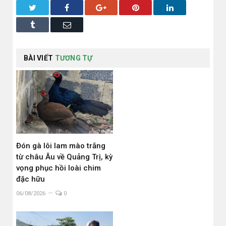
Twitter
Facebook
Google+
Pinterest
LinkedIn
Tumblr
Email
BÀI VIẾT
TƯƠNG TỰ
Đón gà lôi lam mào trắng
từ châu Âu về Quảng Trị, kỳ
vọng phục hồi loài chim
đặc hữu
06/08/2026
0