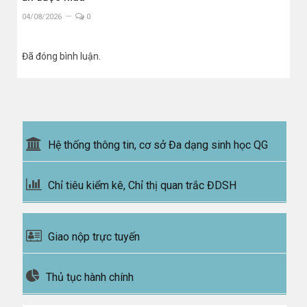
04/08/2026
0
Đã đóng bình luận.
Hệ thống thông tin, cơ sở Đa dạng sinh học QG
Chỉ tiêu kiểm kê, Chỉ thị quan trắc ĐDSH
Giao nộp trực tuyến
Thủ tục hành chính