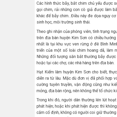
Các hình thức bẫy, bắt chim chủ yếu được sử
gọi chim, rải những con cò giả được làm b
khác để bẫy chim…Điều này đe dọa nguy cơ 
sinh học, môi trường sinh thái.
Theo ghi nhận của phóng viên, tình trạng ng
trên địa bàn huyện Kim Sơn có chiều hướng 
nhất là tại khu vực ven rừng ở đê Bình Min
triển của một số loài chim hoang dã, làm 
Những đối tượng săn bắt thường bẫy được 
hoặc tại các chợ, các nhà hàng trên địa bàn.
Hạt Kiểm lâm huyện Kim Sơn cho biết, thực
diễn ra từ lâu. Mặc dù đơn vị đã phối hợp 
cường tuyên truyền, vận động cũng như kiểm
mỏng, địa bàn rộng, nên không thể tổ chức ki
Trong khi đó, người dân thường lén lút ho
phát hiện; hoặc khi phát hiện được thì khôn
cắm cố định, không có người coi giữ thường