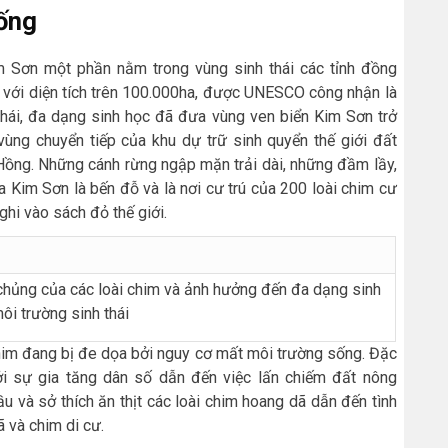
ống
m Sơn một phần nằm trong vùng sinh thái các tỉnh đồng
g với diện tích trên 100.000ha, được UNESCO công nhận là
 thái, đa dạng sinh học đã đưa vùng ven biển Kim Sơn trở
vùng chuyển tiếp của khu dự trữ sinh quyển thế giới đất
 Hồng. Những cánh rừng ngập mặn trải dài, những đầm lầy,
a Kim Sơn là bến đỗ và là nơi cư trú của 200 loài chim cư
ghi vào sách đỏ thế giới.
 chủng của các loài chim và ảnh hưởng đến đa dạng sinh
ôi trường sinh thái
 chim đang bị đe dọa bởi nguy cơ mất môi trường sống. Đặc
bởi sự gia tăng dân số dẫn đến việc lấn chiếm đất nông
u và sở thích ăn thịt các loài chim hoang dã dẫn đến tình
ã và chim di cư.