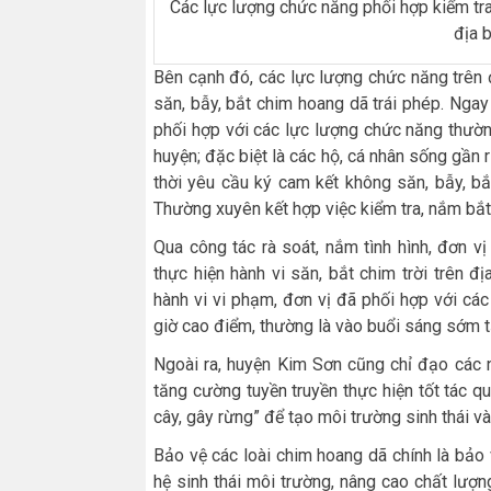
Các lực lượng chức năng phối hợp kiểm tra,
địa 
Bên cạnh đó, các lực lượng chức năng trên đ
săn, bẫy, bắt chim hoang dã trái phép. Ngay
phối hợp với các lực lượng chức năng thườ
huyện; đặc biệt là các hộ, cá nhân sống gần 
thời yêu cầu ký cam kết không săn, bẫy, bắt
Thường xuyên kết hợp việc kiểm tra, nắm bắt 
Qua công tác rà soát, nắm tình hình, đơn 
thực hiện hành vi săn, bắt chim trời trên đ
hành vi vi phạm, đơn vị đã phối hợp với cá
giờ cao điểm, thường là vào buổi sáng sớm tạ
Ngoài ra, huyện Kim Sơn cũng chỉ đạo các 
tăng cường tuyền truyền thực hiện tốt tác q
cây, gây rừng” để tạo môi trường sinh thái và 
Bảo vệ các loài chim hoang dã chính là bảo
hệ sinh thái môi trường, nâng cao chất lượng