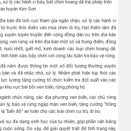
 xử lý các hành vi bẫy, bắt chim hoang dã trái phép trên
bàn huyện Kim Sơn
ịa bàn đã tích cực tham gia ngăn chặn, xử lý các hành vi
 từ trước thời điểm vào mùa chim di trú, Hạt Kiểm lâm đã
ng xuyên tuyên truyền đến cộng đồng dân cư trên địa bàn
rừng, ven rừng và trên địa bàn một số xã trọng điểm, đồng
, nuôi nhốt, giết mổ, kinh doanh các loại chim hoang dã.
tình hình săn, bẫy chim với công tác tuần tra bảo vệ rừng.
vị đã nắm được thông tin một số đối tượng thường xuyên
ịa bàn và đã nhắc nhở, xử lý. Nhằm phát hiện kịp thời các
c lực lượng tăng cường tổ chức kiểm tra đột xuất vào các
i khu vực bãi bồi ven biển, rừng phòng hộ.
ngành chức năng, các địa phương ven biển, các chủ rừng
uản lý, bảo vệ rừng ngập mặn ven biển, tăng cường “trồng
là “bến đỗ” an toàn cho các loài chim cư trú, di trú.
 vệ sự đa dạng sinh học của tự nhiên, góp phần cân bằng
 cuộc sống. Do vậy, để giải quyết triệt để tình trạng này,