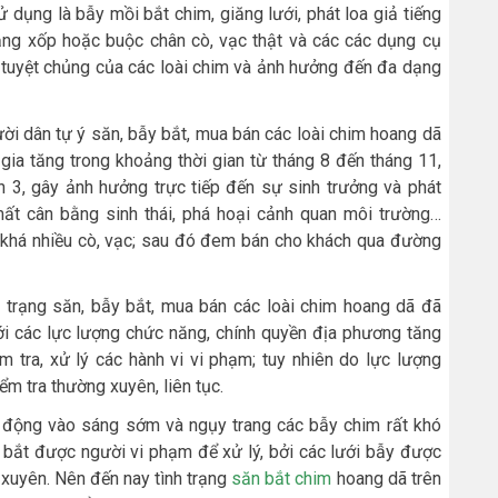
 dụng là bẫy mồi bắt chim, giăng lưới, phát loa giả tiếng
ằng xốp hoặc buộc chân cò, vạc thật và các các dụng cụ
tuyệt chủng của các loài chim và ảnh hưởng đến đa dạng
ười dân tự ý săn, bẫy bắt, mua bán các loài chim hoang dã
gia tăng trong khoảng thời gian từ tháng 8 đến tháng 11,
h 3, gây ảnh hưởng trực tiếp đến sự sinh trưởng và phát
mất cân bằng sinh thái, phá hoại cảnh quan môi trường…
khá nhiều cò, vạc; sau đó đem bán cho khách qua đường
 trạng săn, bẫy bắt, mua bán các loài chim hoang dã đã
với các lực lượng chức năng, chính quyền địa phương tăng
 tra, xử lý các hành vi vi phạm; tuy nhiên do lực lượng
ểm tra thường xuyên, liên tục.
ạt động vào sáng sớm và ngụy trang các bẫy chim rất khó
g bắt được người vi phạm để xử lý, bởi các lưới bẫy được
 xuyên. Nên đến nay tình trạng
săn bắt chim
hoang dã trên