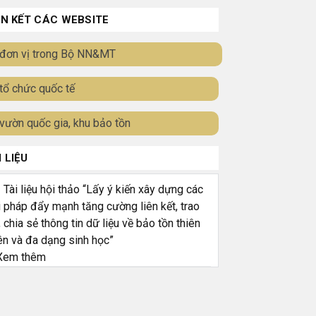
ÊN KẾT CÁC WEBSITE
đơn vị trong Bộ NN&MT
tổ chức quốc tế
vườn quốc gia, khu bảo tồn
I LIỆU
ài liệu hội thảo “Lấy ý kiến xây dựng các
i pháp đẩy mạnh tăng cường liên kết, trao
, chia sẻ thông tin dữ liệu về bảo tồn thiên
ên và đa dạng sinh học”
em thêm