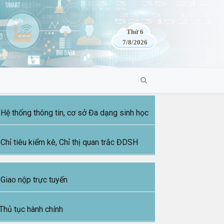
Thứ 6
7/8/2026
Hệ thống thông tin, cơ sở Đa dạng sinh học
Chỉ tiêu kiểm kê, Chỉ thị quan trắc ĐDSH
Giao nộp trực tuyến
Thủ tục hành chính