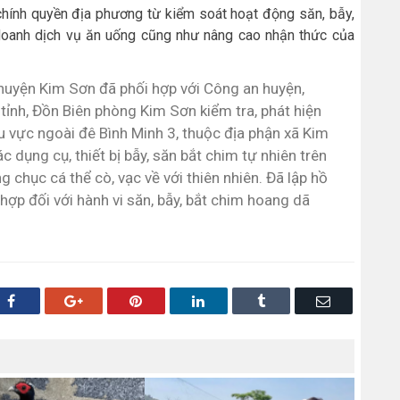
chính quyền địa phương từ kiểm soát hoạt động săn, bẫy,
doanh dịch vụ ăn uống cũng như nâng cao nhận thức của
uyện Kim Sơn đã phối hợp với Công an huyện,
ỉnh, Đồn Biên phòng Kim Sơn kiểm tra, phát hiện
u vực ngoài đê Bình Minh 3, thuộc địa phận xã Kim
c dụng cụ, thiết bị bẫy, săn bắt chim tự nhiên trên
g chục cá thể cò, vạc về với thiên nhiên. Đã lập hồ
hợp đối với hành vi săn, bẫy, bắt chim hoang dã
Facebook
Google+
Pinterest
LinkedIn
Tumblr
Email