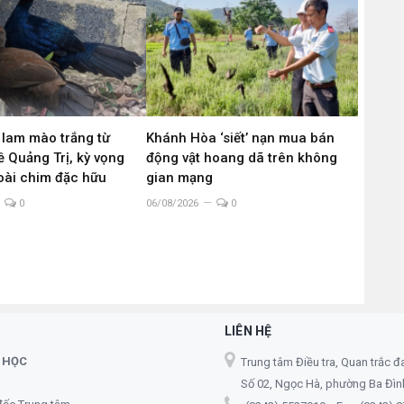
 lam mào trắng từ
Khánh Hòa ‘siết’ nạn mua bán
 Quảng Trị, kỳ vọng
động vật hoang dã trên không
loài chim đặc hữu
gian mạng
0
06/08/2026
0
LIÊN HỆ
 HỌC
Trung tâm Điều tra, Quan trắc đ
Số 02, Ngọc Hà, phường Ba Đình,