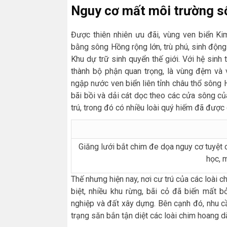
Nguy cơ mất môi trường s
Được thiên nhiên ưu đãi, vùng ven biển Ki
bằng sông Hồng rộng lớn, trù phú, sinh độn
Khu dự trữ sinh quyển thế giới. Với hệ sinh
thành bộ phận quan trọng, là vùng đệm và 
ngập nước ven biển liên tỉnh châu thổ sông
bãi bồi và dải cát dọc theo các cửa sông củ
trú, trong đó có nhiều loài quý hiếm đã được 
Giăng lưới bắt chim đe dọa nguy cơ tuyệt
học, m
Thế nhưng hiện nay, nơi cư trú của các loài
biệt, nhiều khu rừng, bãi cỏ đã biến mất 
nghiệp và đất xây dựng. Bên cạnh đó, nhu cầ
trạng săn bắn tận diệt các loài chim hoang d