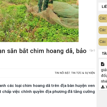
LI
Các 
Các 
Các 
ạn săn bắt chim hoang dã, bảo
0
TÀ
T
giả
TIN NỔI BẬT
,
TIN TỨC & SỰ KIỆN
đổi
nhi
anh các loại chim hoang dã trên địa bàn huyện ven
X
ất chấp việc chính quyền địa phương đã tăng cường