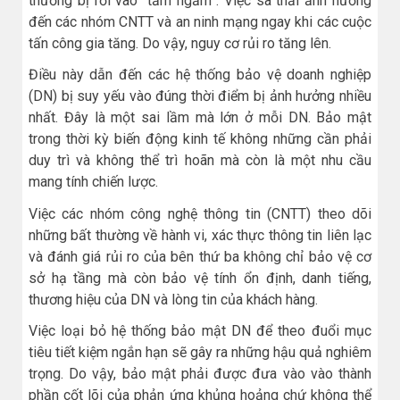
thường bị rơi vào “tầm ngắm”. Việc sa thải ảnh hưởng
đến các nhóm CNTT và an ninh mạng ngay khi các cuộc
tấn công gia tăng. Do vậy, nguy cơ rủi ro tăng lên.
Điều này dẫn đến các hệ thống bảo vệ doanh nghiệp
(DN) bị suy yếu vào đúng thời điểm bị ảnh hưởng nhiều
nhất. Đây là một sai lầm mà lớn ở mỗi DN. Bảo mật
trong thời kỳ biến động kinh tế không những cần phải
duy trì và không thể trì hoãn mà còn là một nhu cầu
mang tính chiến lược.
Việc các nhóm công nghệ thông tin (CNTT) theo dõi
những bất thường về hành vi, xác thực thông tin liên lạc
và đánh giá rủi ro của bên thứ ba không chỉ bảo vệ cơ
sở hạ tầng mà còn bảo vệ tính ổn định, danh tiếng,
thương hiệu của DN và lòng tin của khách hàng.
Việc loại bỏ hệ thống bảo mật DN để theo đuổi mục
tiêu tiết kiệm ngắn hạn sẽ gây ra những hậu quả nghiêm
trọng. Do vậy, bảo mật phải được đưa vào vào thành
phần cốt lõi của phản ứng khủng hoảng chứ không thể