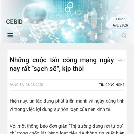
Thứ 5
CEBID
6/8/2026
Những cuộc tấn công mạng ngày
0
nay rất “sạch sẽ”, kịp thời
ĐĂNG BÀI
06/05/2025
TIN CÔNG NGHỆ
Hiện nay, tin tặc đang phát triển mạnh và ngày càng tinh
vi trong việc lợi dụng sự hỗn loạn của nền kinh tế.
Với một thông báo đơn giản “Thị trường đang rơi tự do”,
chỉ trong chốc lát, hàng loạt tiêu đề thông tin xuất hiện