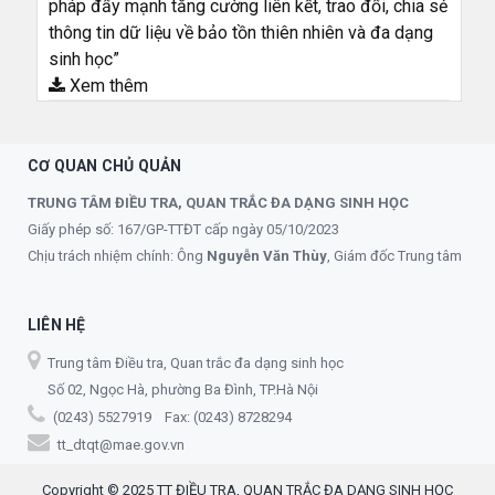
pháp đẩy mạnh tăng cường liên kết, trao đổi, chia sẻ
thông tin dữ liệu về bảo tồn thiên nhiên và đa dạng
sinh học”
Xem thêm
CƠ QUAN CHỦ QUẢN
TRUNG TÂM ĐIỀU TRA, QUAN TRẮC ĐA DẠNG SINH HỌC
Giấy phép số: 167/GP-TTĐT cấp ngày 05/10/2023
Chịu trách nhiệm chính: Ông
Nguyễn Văn Thùy
, Giám đốc Trung tâm
LIÊN HỆ
Trung tâm Điều tra, Quan trắc đa dạng sinh học
Số 02, Ngọc Hà, phường Ba Đình, TP.Hà Nội
(0243) 5527919 Fax: (0243) 8728294
tt_dtqt@mae.gov.vn
Copyright © 2025 TT ĐIỀU TRA, QUAN TRẮC ĐA DẠNG SINH HỌC