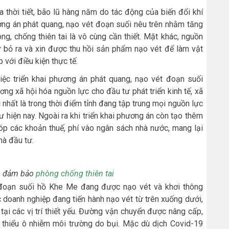
 thời tiết, bão lũ hàng năm do tác động của biến đổi khí
ương án phát quang, nạo vét đoạn suối nêu trên nhằm tăng
ng, chống thiên tai là vô cùng cần thiết. Mặt khác, nguồn
ự bỏ ra và xin được thu hồi sản phẩm nạo vét để làm vật
 với điều kiện thực tế.
ệc triển khai phương án phát quang, nạo vét đoạn suối
ơng xã hội hóa nguồn lực cho đầu tư phát triển kinh tế, xã
nhất là trong thời điểm tỉnh đang tập trung mọi nguồn lực
 hiện nay. Ngoài ra khi triển khai phương án còn tạo thêm
óp các khoản thuế, phí vào ngân sách nhà nước, mang lại
hà đầu tư.
, đảm bảo
phòng chống thiên tai
 đoạn suối hồ Khe Me đang được nạo vét và khơi thông
doanh nghiệp đang tiến hành nạo vét từ trên xuống dưới,
tại các vị trí thiết yếu. Đường vận chuyển được nâng cấp,
m thiểu ô nhiễm môi trường do bụi. Mặc dù dịch Covid-19