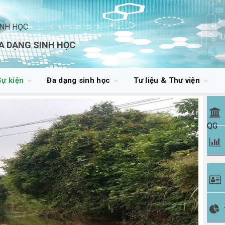
INH HỌC
A DẠNG SINH HỌC
Sự kiện
Đa dạng sinh học
Tư liệu & Thư viện
QG