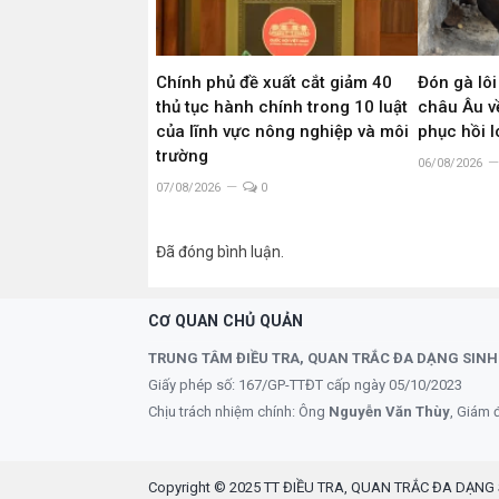
Chính phủ đề xuất cắt giảm 40
Đón gà lôi
thủ tục hành chính trong 10 luật
châu Âu về
của lĩnh vực nông nghiệp và môi
phục hồi 
trường
06/08/2026
07/08/2026
0
Đã đóng bình luận.
CƠ QUAN CHỦ QUẢN
TRUNG TÂM ĐIỀU TRA, QUAN TRẮC ĐA DẠNG SINH
Giấy phép số: 167/GP-TTĐT cấp ngày 05/10/2023
Chịu trách nhiệm chính: Ông
Nguyễn Văn Thùy
, Giám 
Copyright © 2025 TT ĐIỀU TRA, QUAN TRẮC ĐA DẠNG