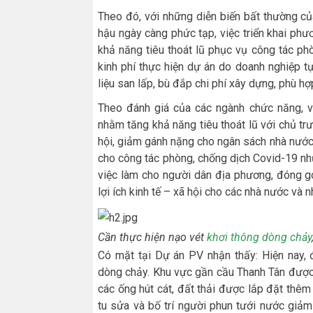
Theo đó, với những diễn biến bất thường của
hậu ngày càng phức tạp, việc triển khai ph
khả năng tiêu thoát lũ phục vụ công tác phò
kinh phí thực hiện dự án do doanh nghiệp t
liệu san lấp, bù đắp chi phí xây dựng, phù hợp
Theo đánh giá của các ngành chức năng, vi
nhằm tăng khả năng tiêu thoát lũ với chủ trư
hội, giảm gánh nặng cho ngân sách nhà nước 
cho công tác phòng, chống dịch Covid-19 như
việc làm cho người dân địa phương, đóng g
lợi ích kinh tế – xã hội cho các nhà nước và n
Cần thực hiện nạo vét
khơi thông dòng chảy
Có mặt tại Dự án PV nhận thấy: Hiện nay,
dòng chảy. Khu vực gần cầu Thanh Tân được 
các ống hút cát, đất thải được lắp đặt thêm 
tu sửa và bố trí người phun tưới nước giả