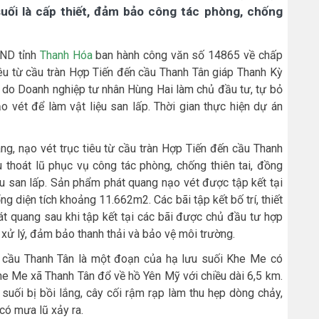
suối là cấp thiết, đảm bảo công tác phòng, chống
BND tỉnh
Thanh Hóa
ban hành công văn số 14865 về chấp
iêu từ cầu tràn Hợp Tiến đến cầu Thanh Tân giáp Thanh Kỳ
n do Doanh nghiệp tư nhân Hùng Hai làm chủ đầu tư, tự bỏ
 vét để làm vật liệu san lấp. Thời gian thực hiện dự án
ng, nạo vét trục tiêu từ cầu tràn Hợp Tiến đến cầu Thanh
 thoát lũ phục vụ công tác phòng, chống thiên tai, đồng
ệu san lấp. Sản phẩm phát quang nạo vét được tập kết tại
tổng diện tích khoảng 11.662m2. Các bãi tập kết bố trí, thiết
hát quang sau khi tập kết tại các bãi được chủ đầu tư hợp
xử lý, đảm bảo thanh thải và bảo vệ môi trường.
n cầu Thanh Tân là một đoạn của hạ lưu suối Khe Me có
he Me xã Thanh Tân đổ về hồ Yên Mỹ với chiều dài 6,5 km.
 suối bị bồi lắng, cây cối rậm rạp làm thu hẹp dòng chảy,
có mưa lũ xảy ra.