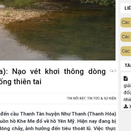
LI
Các 
Các 
Các 
TÀ
): Nạo vét khơi thông dòng
0
T
ng thiên tai
giả
đổi
TIN NỔI BẬT
,
TIN TỨC & SỰ KIỆN
nhi
X
ến đến cầu Thanh Tân huyện Như Thanh (Thanh Hóa)
guồn hồ Khe Me đổ về hồ Yên Mỹ. Hiện nay đang bị
dòng chảy, ảnh hưởng đến tiêu thoát lũ. Việc thực