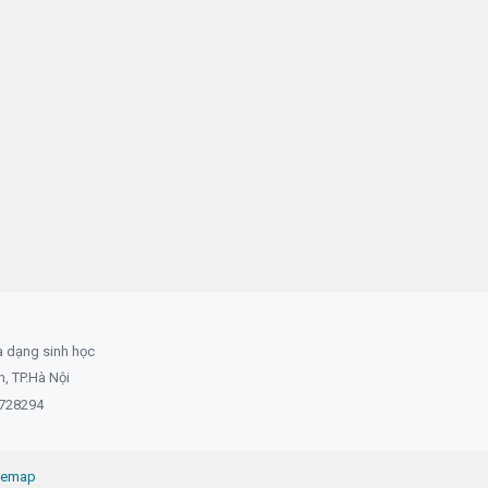
a dạng sinh học
 TP.Hà Nội
8728294
temap