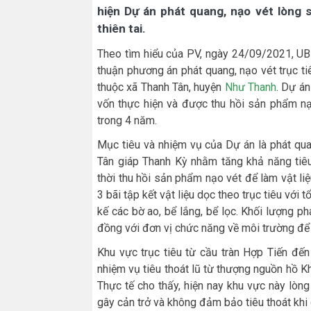
hiện Dự án phát quang, nạo vét lòng 
thiên tai.
Theo tìm hiểu của PV, ngày 24/09/2021, U
thuận phương án phát quang, nạo vét trục t
thuộc xã Thanh Tân, huyện
Như Thanh
. Dự á
vốn thực hiện và được thu hồi sản phẩm nạo
trong 4 năm.
Mục tiêu và nhiệm vụ của Dự án là phát qua
Tân giáp Thanh Kỳ nhằm tăng khả năng tiêu
thời thu hồi sản phẩm nạo vét để làm vật li
3 bãi tập kết vật liệu dọc theo trục tiêu với 
kế các bờ ao, bể lắng, bể lọc. Khối lượng p
đồng với đơn vị chức năng về môi trường để 
Khu vực trục tiêu từ cầu tràn Hợp Tiến đế
nhiệm vụ tiêu thoát lũ từ thượng nguồn hồ K
Thực tế cho thấy, hiện nay khu vực này lòng
gây cản trở và không đảm bảo tiêu thoát khi 