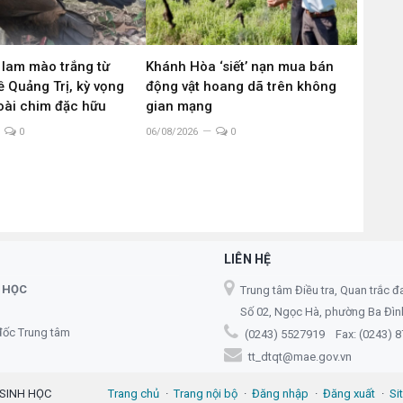
 lam mào trắng từ
Khánh Hòa ‘siết’ nạn mua bán
 Quảng Trị, kỳ vọng
động vật hoang dã trên không
loài chim đặc hữu
gian mạng
0
06/08/2026
0
LIÊN HỆ
 HỌC
Trung tâm Điều tra, Quan trắc đ
Số 02, Ngọc Hà, phường Ba Đình,
đốc Trung tâm
(0243) 5527919 Fax: (0243) 
tt_dtqt@mae.gov.vn
 SINH HỌC
Trang chủ
Trang nội bộ
Đăng nhập
Đăng xuất
Si