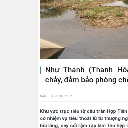
Như Thanh (Thanh Hóa
chảy, đảm bảo phòng chố
ĐĂNG BÀI
31/01/2022
Khu vực trục tiêu từ cầu tràn Hợp Ti
có nhiệm vụ tiêu thoát lũ từ thượng n
bồi lắng, cây cối rậm rạp làm thu hẹp 