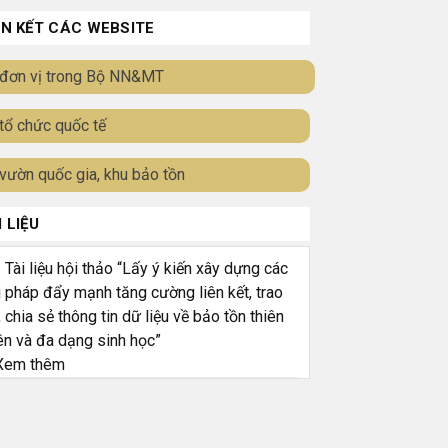
ÊN KẾT CÁC WEBSITE
đơn vị trong Bộ NN&MT
tổ chức quốc tế
vườn quốc gia, khu bảo tồn
I LIỆU
ài liệu hội thảo “Lấy ý kiến xây dựng các
i pháp đẩy mạnh tăng cường liên kết, trao
, chia sẻ thông tin dữ liệu về bảo tồn thiên
ên và đa dạng sinh học”
em thêm