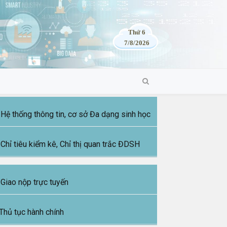
Thứ 6
7/8/2026
Hệ thống thông tin, cơ sở Đa dạng sinh học
Chỉ tiêu kiểm kê, Chỉ thị quan trắc ĐDSH
Giao nộp trực tuyến
Thủ tục hành chính