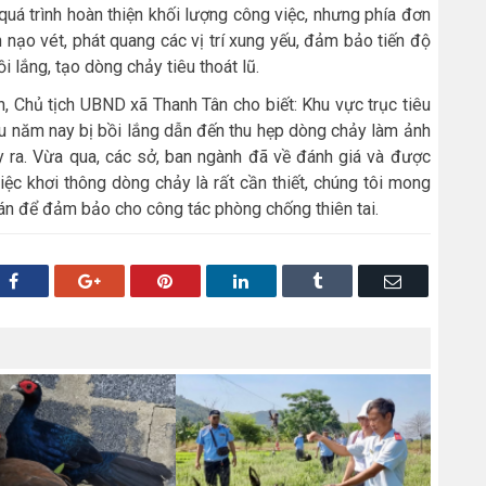
uá trình hoàn thiện khối lượng công việc, nhưng phía đơn
 nạo vét, phát quang các vị trí xung yếu, đảm bảo tiến độ
i lắng, tạo dòng chảy tiêu thoát lũ.
n, Chủ tịch UBND xã Thanh Tân cho biết: Khu vực trục tiêu
ều năm nay bị bồi lắng dẫn đến thu hẹp dòng chảy làm ảnh
y ra. Vừa qua, các sở, ban ngành đã về đánh giá và được
ệc khơi thông dòng chảy là rất cần thiết, chúng tôi mong
 án để đảm bảo cho công tác phòng chống thiên tai.
Facebook
Google+
Pinterest
LinkedIn
Tumblr
Email