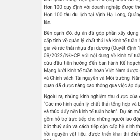
Hơn 100 quy định với doanh nghiệp được thô
Hơn 100 tàu du lịch tại Vịnh Hạ Long, Qu
lần.
Bên cạnh đó, dự án đã góp phần xây dựng v
cấp tỉnh về quản lý chất thải và kinh tế tuần
gia về rác thải nhựa đại dương (Quyết định
08/2022/NĐ-CP với nội dung về kinh tế tuầ
cứu đầu tiên hướng đến ban hành Kế hoạch 
Mạng lưới kinh tế tuần hoàn Việt Nam được 
và Chính sách Tài nguyên và Môi trường. Năn
quan đã được nâng cao thông qua việc áp dụ
Ngoài ra, những kinh nghiệm thu được của 
“Các mô hình quản lý chất thải tổng hợp và 
và thúc đẩy nền kinh tế tuần hoàn”. Dự án mớ
gồm hỗ trợ trực tiếp cho những người lao độn
bắt thuỷ sản và cách tiếp cận cấp hệ sinh thá
hồi nguyên vật liệu, được triển khai thí đi