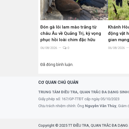
Đón gà lôi lam mào trắng từ
Khánh Hòa
châu Âu về Quảng Trị, kỳ vọng
động vật 
phục hồi loài chim đặc hữu
gian mạn
06/08/2026
0
06/08/2026
Đã đóng bình luận.
CƠ QUAN CHỦ QUẢN
TRUNG TÂM ĐIỀU TRA, QUAN TRẮC ĐA DẠNG SINH
Giấy phép số: 167/GP-TTĐT cấp ngày 05/10/2023
Chịu trách nhiệm chính: Ông
Nguyễn Văn Thùy
, Giám 
Copyright © 2025 TT ĐIỀU TRA, QUAN TRẮC ĐA DẠNG