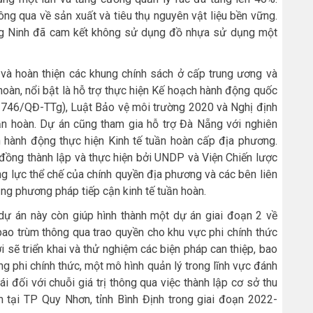
ng qua về sản xuất và tiêu thụ nguyên vật liệu bền vững.
ảng Ninh đã cam kết không sử dụng đồ nhựa sử dụng một
à hoàn thiện các khung chính sách ở cấp trung ương và
 hoàn, nổi bật là hỗ trợ thực hiện Kế hoạch hành động quốc
 1746/QĐ-TTg), Luật Bảo vệ môi trường 2020 và Nghị định
n hoàn. Dự án cũng tham gia hỗ trợ Đà Nẵng với nghiên
hành động thực hiện Kinh tế tuần hoàn cấp địa phương.
đồng thành lập và thực hiện bởi UNDP và Viện Chiến lược
g lực thể chế của chính quyền địa phương và các bên liên
ng phương pháp tiếp cận kinh tế tuần hoàn.
dự án này còn giúp hình thành một dự án giai đoạn 2 về
bao trùm thông qua trao quyền cho khu vực phi chính thức
i sẽ triển khai và thử nghiệm các biện pháp can thiệp, bao
g phi chính thức, một mô hình quản lý trong lĩnh vực đánh
i đối với chuỗi giá trị thông qua việc thành lập cơ sở thu
ểm tại TP Quy Nhơn, tỉnh Bình Định trong giai đoạn 2022-