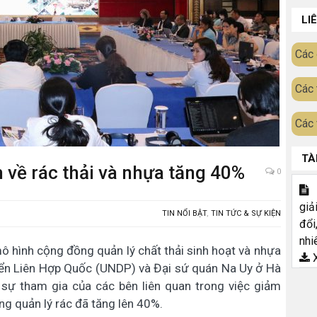
LI
Các 
Các 
Các 
TÀ
 về rác thải và nhựa tăng 40%
0
T
giả
TIN NỔI BẬT
,
TIN TỨC & SỰ KIỆN
đổi
nhi
 hình cộng đồng quản lý chất thải sinh hoạt và nhựa
X
riển Liên Hợp Quốc (UNDP) và Đại sứ quán Na Uy ở Hà
 sự tham gia của các bên liên quan trong việc giảm
g quản lý rác đã tăng lên 40%.