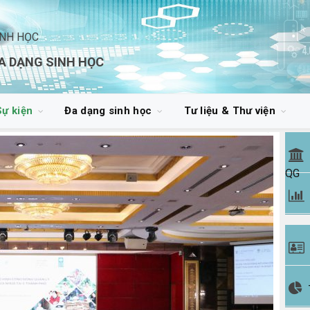
INH HỌC
A DẠNG SINH HỌC
Sự kiện
Đa dạng sinh học
Tư liệu & Thư viện
QG