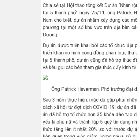
Chia sẻ tại Hội thảo tổng kết Dự án “Nhân r
tại 5 thành phố” ngày 25/11, ông Patrick 
Nam cho biết, dự án nhằm xây dựng các mô h
phương tại một số khu vực trên địa bàn các
Dương.
Dự án được triển khai bởi các tổ chức địa
triển khai mô hình cộng đồng phân loại, thu
tại 5 thành phố, dự án cũng đã hỗ trợ thúc đ
và kêu gọi các bên tham gia thúc đẩy kinh tế
Ông Patrick Haverman, Phó trưởng đại di
Sau 3 năm thực hiện, mặc dù gặp phải nhữn
cách xã hội từ đợt dịch COVID-19, dự án đã
án đã hỗ trợ tổ chức hơn 35 khóa đào tạo ch
yếu là phụ nữ và thành lập 5 quỹ tín dụng nh
thức tăng lên ít nhất 20% so với trước dự
liên quan trong việc giảm lượng nhựa sử d