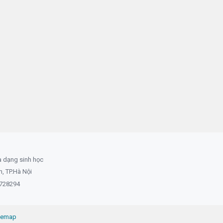
a dạng sinh học
 TP.Hà Nội
8728294
temap