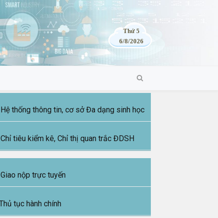
Thứ 5
6/8/2026
Hệ thống thông tin, cơ sở Đa dạng sinh học
Chỉ tiêu kiểm kê, Chỉ thị quan trắc ĐDSH
Giao nộp trực tuyến
Thủ tục hành chính