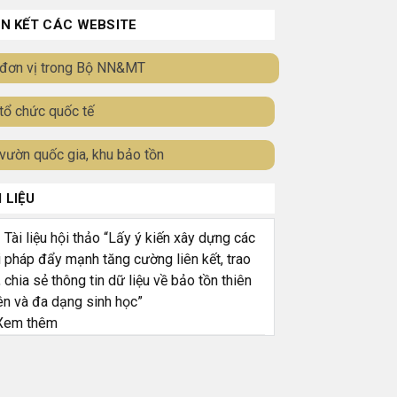
ÊN KẾT CÁC WEBSITE
đơn vị trong Bộ NN&MT
tổ chức quốc tế
vườn quốc gia, khu bảo tồn
I LIỆU
ài liệu hội thảo “Lấy ý kiến xây dựng các
i pháp đẩy mạnh tăng cường liên kết, trao
, chia sẻ thông tin dữ liệu về bảo tồn thiên
ên và đa dạng sinh học”
em thêm