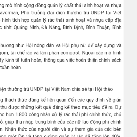
ộng mô hình cộng đồng quản lý chất thải sinh hoạt và nhựa
Haverman, Phó trưởng đại diện thường trú UNDP tại Việt
ình tích hợp quản lý rác thải sinh hoạt và nhựa cấp địa
 tỉnh: Quảng Ninh, Đà Nẵng, Bình Định, Bình Thuận, Bình
 phương như Hội nông dân và Hội phụ nữ để xây dựng và
 gom, tái chế rác và làm phân compost. Ngoài các mô hình
ẩy kinh tế tuần hoàn, thông qua việc hoàn thiện chính sách
 tuần hoàn.
ện thường trú UNDP tại Việt Nam chia sẻ tại Hội thảo
g thách thức đáng kể liên quan đến các quy định về giãn
 thu được những kết quả đáng kể theo mục tiêu đề ra. Dự
o hơn 1.800 công nhân xử lý rác thải phi chính thức, chủ
ỏ, giúp thu nhập trung bình của các nữ lao động phi chính
 án. Nhận thức của người dân và sự tham gia của các bên
ụng một lần và tăng cường quản lý rác đã tăng lên 40%.