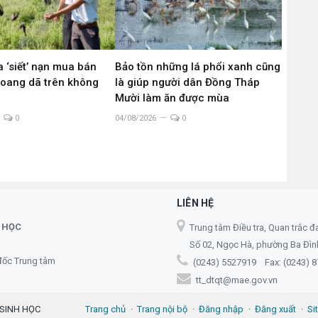
 ‘siết’ nạn mua bán
Bảo tồn những lá phổi xanh cũng
hoang dã trên không
là giúp người dân Đồng Tháp
g
Mười làm ăn được mùa
0
04/08/2026
0
LIÊN HỆ
 HỌC
Trung tâm Điều tra, Quan trắc đ
Số 02, Ngọc Hà, phường Ba Đình,
đốc Trung tâm
(0243) 5527919 Fax: (0243) 
tt_dtqt@mae.gov.vn
 SINH HỌC
Trang chủ
Trang nội bộ
Đăng nhập
Đăng xuất
Si