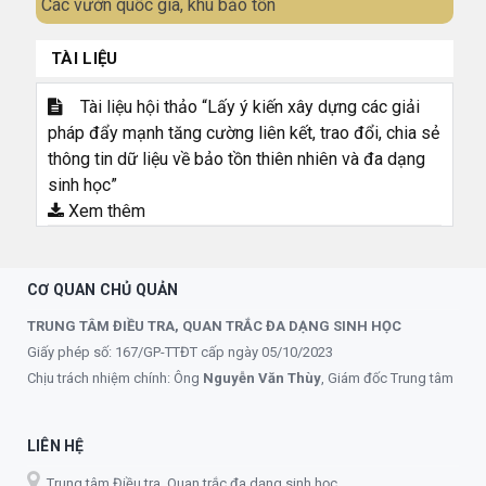
Các vườn quốc gia, khu bảo tồn
TÀI LIỆU
Tài liệu hội thảo “Lấy ý kiến xây dựng các giải
pháp đẩy mạnh tăng cường liên kết, trao đổi, chia sẻ
thông tin dữ liệu về bảo tồn thiên nhiên và đa dạng
sinh học”
Xem thêm
CƠ QUAN CHỦ QUẢN
TRUNG TÂM ĐIỀU TRA, QUAN TRẮC ĐA DẠNG SINH HỌC
Giấy phép số: 167/GP-TTĐT cấp ngày 05/10/2023
Chịu trách nhiệm chính: Ông
Nguyễn Văn Thùy
, Giám đốc Trung tâm
LIÊN HỆ
Trung tâm Điều tra, Quan trắc đa dạng sinh học