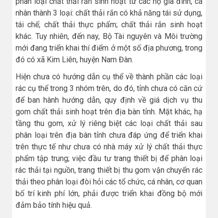
phân loại chất thải rắn sinh hoạt từ các hộ gia đình, cá
nhân thành 3 loại: chất thải rắn có khả năng tái sử dụng,
tái chế; chất thải thực phẩm; chất thải rắn sinh hoạt
khác. Tuy nhiên, đến nay, Bộ Tài nguyên và Môi trường
mới đang triển khai thí điểm ở một số địa phương, trong
đó có xã Kim Liên, huyện Nam Đàn.
Hiện chưa có hướng dẫn cụ thể về thành phần các loại
rác cụ thể trong 3 nhóm trên, do đó, tỉnh chưa có căn cứ
để ban hành hướng dẫn, quy định về giá dịch vụ thu
gom chất thải sinh hoạt trên địa bàn tỉnh. Mặt khác, hạ
tầng thu gom, xử lý riêng biệt các loại chất thải sau
phân loại trên địa bàn tỉnh chưa đáp ứng để triển khai
trên thực tế như chưa có nhà máy xử lý chất thải thực
phẩm tập trung; việc đầu tư trang thiết bị để phân loại
rác thải tại nguồn, trang thiết bị thu gom vận chuyển rác
thải theo phân loại đòi hỏi các tổ chức, cá nhân, cơ quan
bố trí kinh phí lớn, phải được triển khai đồng bộ mới
đảm bảo tính hiệu quả.