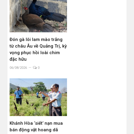
Đón gà lôi lam mào trắng
từ châu Âu về Quảng Trị, kỳ
vọng phục hồi loài chim
đặc hữu
06/08/2026
0
Khánh Hòa ‘siết’ nạn mua
bán động vật hoang dã