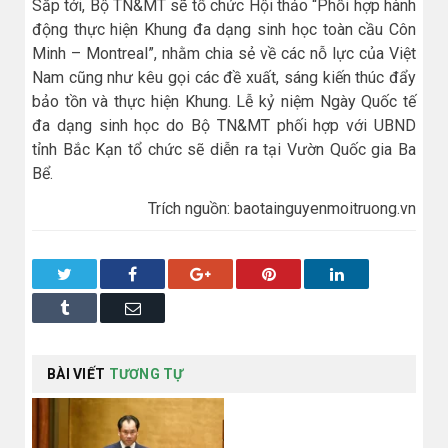
Sắp tới, Bộ TN&MT sẽ tổ chức Hội thảo “Phối hợp hành
động thực hiện Khung đa dạng sinh học toàn cầu Côn
Minh – Montreal”, nhằm chia sẻ về các nỗ lực của Việt
Nam cũng như kêu gọi các đề xuất, sáng kiến thúc đẩy
bảo tồn và thực hiện Khung. Lễ kỷ niệm Ngày Quốc tế
đa dạng sinh học do Bộ TN&MT phối hợp với UBND
tỉnh Bắc Kạn tổ chức sẽ diễn ra tại Vườn Quốc gia Ba
Bể.
Trích nguồn: baotainguyenmoitruong.vn
Twitter
Facebook
Google+
Pinterest
LinkedIn
Tumblr
Email
BÀI VIẾT
TƯƠNG TỰ