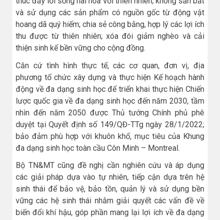
thúc đẩy lối sống hài hòa với thiên nhiên; không săn bắt
và sử dụng các sản phẩm có nguồn gốc từ động vật
hoang dã quý hiếm; chia sẻ công bằng, hợp lý các lợi ích
thu được từ thiên nhiên; xóa đói giảm nghèo và cải
thiện sinh kế bền vững cho cộng đồng.
Căn cứ tình hình thực tế, các cơ quan, đơn vị, địa
phương tổ chức xây dựng và thực hiện Kế hoạch hành
động về đa dạng sinh học để triển khai thực hiện Chiến
lược quốc gia về đa dạng sinh học đến năm 2030, tầm
nhìn đến năm 2050 được Thủ tướng Chính phủ phê
duyệt tại Quyết định số 149/QĐ-TTg ngày 28/1/2022;
bảo đảm phù hợp với khuôn khổ, mục tiêu của Khung
đa dạng sinh học toàn cầu Côn Minh – Montreal.
Bộ TN&MT cũng đề nghị cần nghiên cứu và áp dụng
các giải pháp dựa vào tự nhiên, tiếp cận dựa trên hệ
sinh thái để bảo vệ, bảo tồn, quản lý và sử dụng bền
vững các hệ sinh thái nhằm giải quyết các vấn đề về
biến đổi khí hậu, góp phần mang lại lợi ích về đa dạng