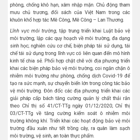
phòng, chống khô hạn, xâm nhập mặn. Chủ động tham
mưu chủ trương, đối sách của Việt Nam trong các
khuôn khổ hợp tác Mê Công, Mê Công – Lan Thương.
Lĩnh vực môi trường,
tập trung triển khai Luật bảo vệ
môi trường; lập các quy hoạch về môi trường, đa dạng
sinh học; nghiên cứu cơ chế, biện pháp tái sử dụng, tái
chế tái sử dụng trong lĩnh vực có liên quan đến mô hình
kinh tế chia sẻ. Phối hợp chặt chẽ với địa phương triển
khai các biện pháp bảo vệ môi trường, coi ngăn chặn ô
nhiễm môi trường như phòng, chống dịch Covid-19 để
tạo ra sức mạnh, sự chuyển biến lớn trong công tác bảo
vệ môi trường. Đôn đốc các địa phương triển khai các
giải pháp cấp bách tăng cường quản lý chất thải rắn
theo Chỉ thị số 41/CT-TTg ngày 01/12/2020; Chỉ thị
03/CT-TTg về tăng cường kiểm soát ô nhiễm môi
trường không khí. Triển khai các hoạt động bảo vệ môi
trường đầu xuân như tết trồng cây, ra quân làm sạch
môi trường, vệ sinh, an toàn thực phẩm.