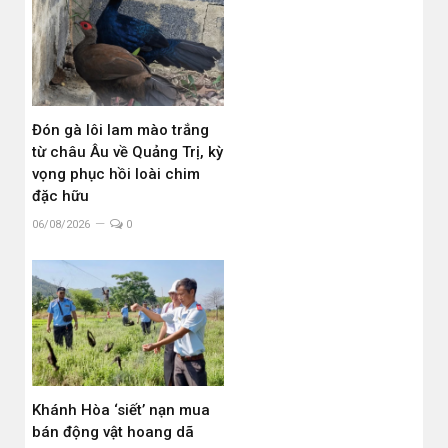
Đón gà lôi lam mào trắng
từ châu Âu về Quảng Trị, kỳ
vọng phục hồi loài chim
đặc hữu
06/08/2026
0
Khánh Hòa ‘siết’ nạn mua
bán động vật hoang dã