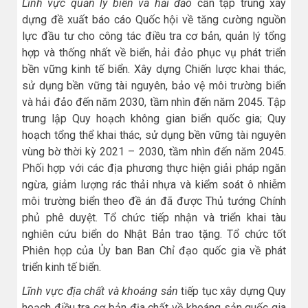
Lĩnh vực quản lý biển và hải đảo
cần tập trung xây
dựng đề xuất báo cáo Quốc hội về tăng cường nguồn
lực đầu tư cho công tác điều tra cơ bản, quản lý tổng
hợp và thống nhất về biển, hải đảo phục vụ phát triển
bền vững kinh tế biển. Xây dựng Chiến lược khai thác,
sử dụng bền vững tài nguyên, bảo vệ môi trường biển
và hải đảo đến năm 2030, tầm nhìn đến năm 2045. Tập
trung lập Quy hoạch không gian biển quốc gia; Quy
hoạch tổng thể khai thác, sử dụng bền vững tài nguyên
vùng bờ thời kỳ 2021 – 2030, tầm nhìn đến năm 2045.
Phối hợp với các địa phương thực hiện giải pháp ngăn
ngừa, giảm lượng rác thải nhựa và kiểm soát ô nhiễm
môi trường biển theo đề án đã được Thủ tướng Chính
phủ phê duyệt. Tổ chức tiếp nhận và triển khai tàu
nghiên cứu biển do Nhật Bản trao tặng. Tổ chức tốt
Phiên họp của Ủy ban Ban Chỉ đạo quốc gia về phát
triển kinh tế biển.
Lĩnh vực địa chất và khoáng sản
tiếp tục xây dựng Quy
hoạch điều tra cơ bản địa chất về khoáng sản quốc gia