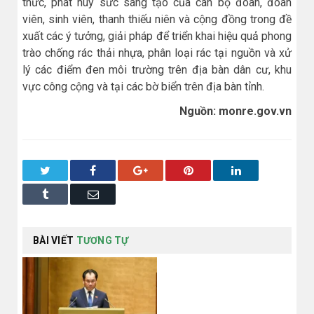
thức, phát huy sức sáng tạo của cán bộ đoàn, đoàn
viên, sinh viên, thanh thiếu niên và cộng đồng trong đề
xuất các ý tưởng, giải pháp để triển khai hiệu quả phong
trào chống rác thải nhựa, phân loại rác tại nguồn và xử
lý các điểm đen môi trường trên địa bàn dân cư, khu
vực công cộng và tại các bờ biển trên địa bàn tỉnh.
Nguồn: monre.gov.vn
Twitter
Facebook
Google+
Pinterest
LinkedIn
Tumblr
Email
BÀI VIẾT
TƯƠNG TỰ