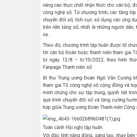
nâng cao thực chất nhận thức cho cán bộ, đoà
công nghệ số. Từ chương trình, các tầng lớ
chuyển đổi số, tích cực sử dụng các ứng dụ
trên nền tảng số, nhất là những người dân, 
xa…
Theo đó, chương trình tập huấn được tổ chứ
tới cán bộ Đoàn hoặc thanh niên tham gia T
từ ngày 12/8 – 6/10/2022, theo hình th
Fanpage Thanh niên số.
Bí thư Trung ương Đoàn Ngô Văn Cương khẳn
tham gia Tổ công nghệ số cộng đồng và tuy
minh chứng cho sự tập trung, quyết liệt t
quá trình chuyển đổi số và tăng cường hướn
hợp giữa Trung ương Đoàn Thanh niên Cộng s
Toàn cảnh Hội nghị tập huấn
Với đặc tính năng động, sáng tạo, nhạy bén 