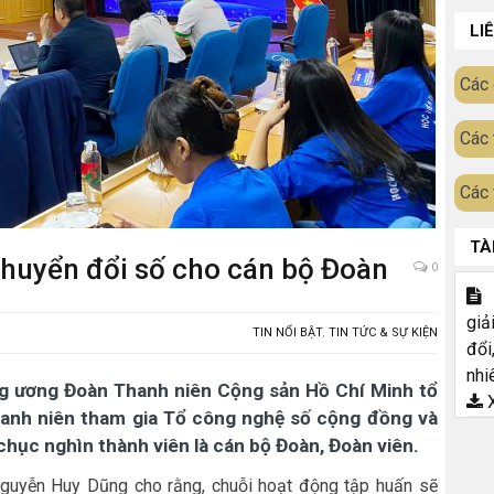
LI
Các 
Các 
Các 
TÀ
huyển đổi số cho cán bộ Đoàn
0
T
giả
TIN NỔI BẬT
,
TIN TỨC & SỰ KIỆN
đổi
nhi
ng ương Đoàn Thanh niên Cộng sản Hồ Chí Minh tổ
X
thanh niên tham gia Tổ công nghệ số cộng đồng và
hục nghìn thành viên là cán bộ Đoàn, Đoàn viên.
Nguyễn Huy Dũng cho rằng, chuỗi hoạt động tập huấn sẽ