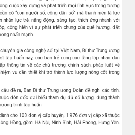
ông cuộc xây dựng và phát triển mọi lĩnh vực trong tương
ố cần có “con người số, công dân số” mà thanh niên là lực
ồn nhân lực trẻ, năng động, sáng tạo, thích ứng nhanh với
óp, cống hiến vì sự phát triển chung của quê hương, đất
Cương nhấn mạnh.
 chuyên gia công nghệ số tại Việt Nam, Bí thư Trung ương
 tập huấn này, các bạn trẻ cùng các tầng lớp nhân dân
p thông tin về các chủ trương, chính sách, pháp luật về
hiệm vụ cần thiết khi trở thành lực lượng nòng cốt trong
cầu đề ra, Ban Bí thư Trung ương Đoàn đề nghị các tỉnh,
huộc đôn đốc đại biểu tham dự đủ số lượng, đúng thành
chương trình tập huấn.
 dành cho 103 đơn vị cấp huyện, 1.976 đơn vị cấp xã thuộc
sông Hồng, gồm: Hà Nội, Ninh Bình, Hải Phòng, Hưng Yên,