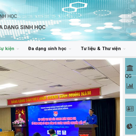
INH HỌC
A DẠNG SINH HỌC
Sự kiện
Đa dạng sinh học
Tư liệu & Thư viện
QG