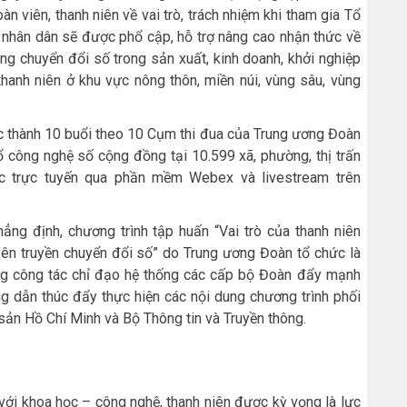
n viên, thanh niên về vai trò, trách nhiệm khi tham gia Tổ
p nhân dân sẽ được phổ cập, hỗ trợ nâng cao nhận thức về
ng chuyển đổi số trong sản xuất, kinh doanh, khởi nghiệp
thanh niên ở khu vực nông thôn, miền núi, vùng sâu, vùng
c thành 10 buổi theo 10 Cụm thi đua của Trung ương Đoàn
ổ công nghệ số cộng đồng tại 10.599 xã, phường, thị trấn
ức trực tuyến qua phần mềm Webex và livestream trên
g định, chương trình tập huấn “Vai trò của thanh niên
ên truyền chuyển đổi số” do Trung ương Đoàn tổ chức là
rong công tác chỉ đạo hệ thống các cấp bộ Đoàn đẩy mạnh
g dẫn thúc đẩy thực hiện các nội dung chương trình phối
ản Hồ Chí Minh và Bộ Thông tin và Truyền thông.
với khoa học – công nghệ, thanh niên được kỳ vọng là lực