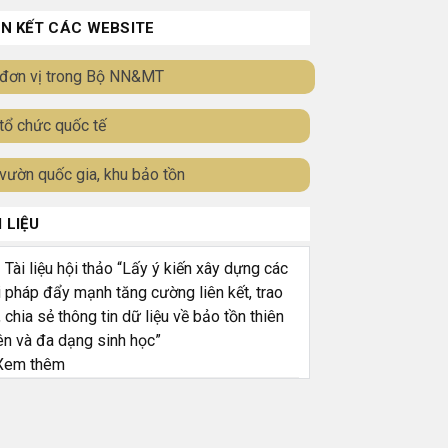
ÊN KẾT CÁC WEBSITE
đơn vị trong Bộ NN&MT
tổ chức quốc tế
vườn quốc gia, khu bảo tồn
I LIỆU
ài liệu hội thảo “Lấy ý kiến xây dựng các
i pháp đẩy mạnh tăng cường liên kết, trao
, chia sẻ thông tin dữ liệu về bảo tồn thiên
ên và đa dạng sinh học”
em thêm