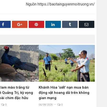
Nguồn https://baotainguyenmoitruong.vn/
Facebook
Google+
Pinterest
LinkedIn
Tumblr
Email
 lam mào trắng từ
Khánh Hòa ‘siết’ nạn mua bán
 Quảng Trị, kỳ vọng
động vật hoang dã trên không
loài chim đặc hữu
gian mạng
0
06/08/2026
0