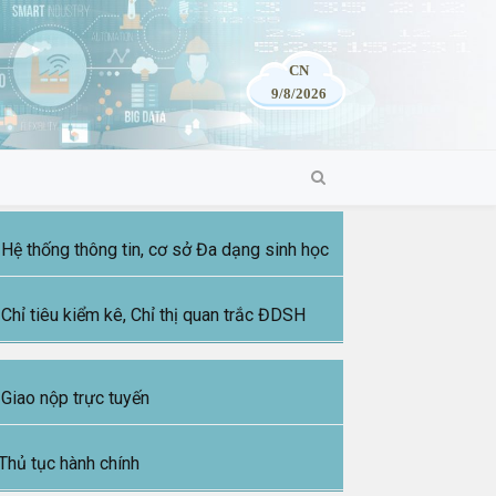
CN
9/8/2026
Hệ thống thông tin, cơ sở Đa dạng sinh học
Chỉ tiêu kiểm kê, Chỉ thị quan trắc ĐDSH
Giao nộp trực tuyến
Thủ tục hành chính