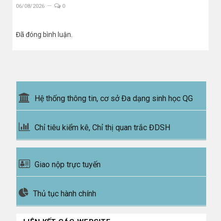
06/08/2026
0
Đã đóng bình luận.
Hệ thống thông tin, cơ sở Đa dạng sinh học QG
Chỉ tiêu kiểm kê, Chỉ thị quan trắc ĐDSH
Giao nộp trực tuyến
Thủ tục hành chính