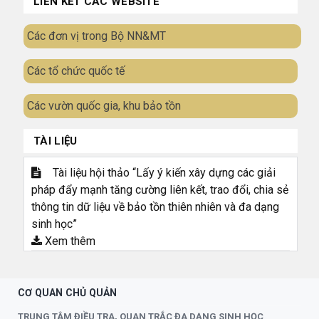
LIÊN KẾT CÁC WEBSITE
Các đơn vị trong Bộ NN&MT
Các tổ chức quốc tế
Các vườn quốc gia, khu bảo tồn
TÀI LIỆU
Tài liệu hội thảo “Lấy ý kiến xây dựng các giải
pháp đẩy mạnh tăng cường liên kết, trao đổi, chia sẻ
thông tin dữ liệu về bảo tồn thiên nhiên và đa dạng
sinh học”
Xem thêm
CƠ QUAN CHỦ QUẢN
TRUNG TÂM ĐIỀU TRA, QUAN TRẮC ĐA DẠNG SINH HỌC