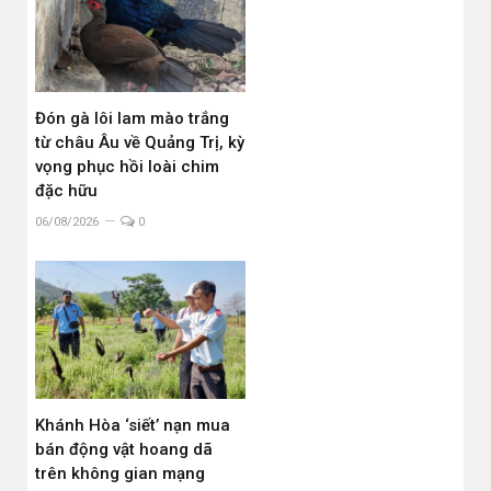
Đón gà lôi lam mào trắng
từ châu Âu về Quảng Trị, kỳ
vọng phục hồi loài chim
đặc hữu
06/08/2026
0
Khánh Hòa ‘siết’ nạn mua
bán động vật hoang dã
trên không gian mạng