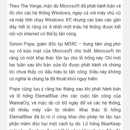
Theo The Verge, mặc dù Microsoft đã phát hành bản vá
lỗi cho các hệ thống Windows, ngay cả với máy chủ cũ
và máy tính chạy Windows XP, nhưng các báo cáo gần
đây tiết lộ rằng có ít nhất một triệu hệ thống được kết
nối với internet có thể bị tấn công.
Simon Pope, giám đốc tại MSRC – trung tâm ứng phó
sự cố bảo mật của Microsoft cho biết: Microsoft tin
rằng có một khai thác tồn tại cho lỗ hổng này. Chỉ mới
hai tuần sau khi bản sửa lỗi được phát hành và chúng
tôi chưa thấy có dấu hiệu bị tấn công. Điều này không
có nghĩa là chúng ta đã thoát khỏi nguy hiểm.
Pope cũng lưu ý rằng hai tháng sau khi phát hành bản
vá lỗ hổng EternalBlue cho các cuộc tấn công của
WannaCry, và mặc dù có 60 ngày để vá các hệ thống,
rất nhiều máy vẫn bị nhiễm. Khai thác lỗ hổng
EternalBlue đã bị rò rỉ công khai cho phép tin tặc tạo
phần mềm độc hại một cách tự do. Lỗ hổng BlueKeep