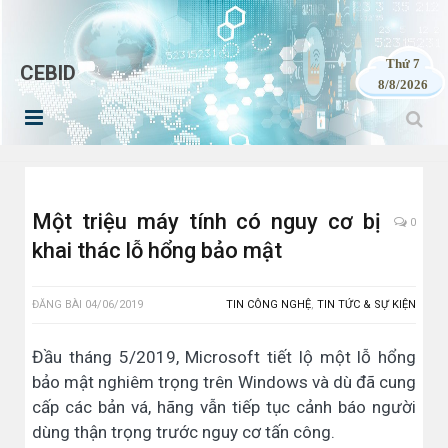
Thứ 7
CEBID
8/8/2026
Một triệu máy tính có nguy cơ bị
0
khai thác lỗ hổng bảo mật
ĐĂNG BÀI
04/06/2019
TIN CÔNG NGHỆ
,
TIN TỨC & SỰ KIỆN
Đầu tháng 5/2019, Microsoft tiết lộ một lỗ hổng
bảo mật nghiêm trọng trên Windows và dù đã cung
cấp các bản vá, hãng vẫn tiếp tục cảnh báo người
dùng thận trọng trước nguy cơ tấn công.