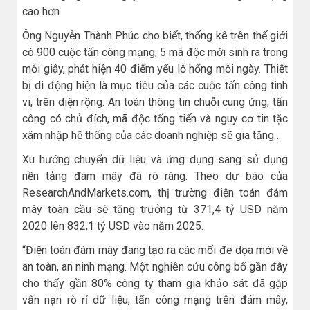
cao hơn.
Ông Nguyễn Thành Phúc cho biết, thống kê trên thế giới
có 900 cuộc tấn công mạng, 5 mã độc mới sinh ra trong
mỗi giây, phát hiện 40 điểm yếu lỗ hổng mỗi ngày. Thiết
bị di động hiện là mục tiêu của các cuộc tấn công tinh
vi, trên diện rộng. An toàn thông tin chuỗi cung ứng; tấn
công có chủ đích, mã độc tống tiến và nguy cơ tin tặc
xâm nhập hệ thống của các doanh nghiệp sẽ gia tăng…
Xu hướng chuyển dữ liệu và ứng dụng sang sử dụng
nền tảng đám mây đã rõ ràng. Theo dự báo của
ResearchAndMarkets.com, thị trường điện toán đám
mây toàn cầu sẽ tăng trưởng từ 371,4 tỷ USD năm
2020 lên 832,1 tỷ USD vào năm 2025.
“Điện toán đám mây đang tạo ra các mối đe dọa mới về
an toàn, an ninh mạng. Một nghiên cứu công bố gần đây
cho thấy gần 80% công ty tham gia khảo sát đã gặp
vấn nạn rò rỉ dữ liệu, tấn công mạng trên đám mây,