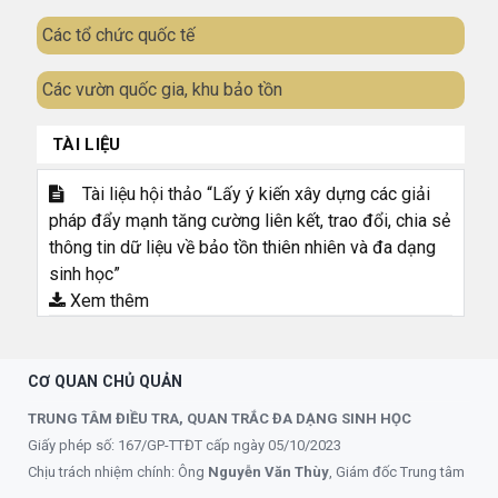
Các tổ chức quốc tế
Các vườn quốc gia, khu bảo tồn
TÀI LIỆU
Tài liệu hội thảo “Lấy ý kiến xây dựng các giải
pháp đẩy mạnh tăng cường liên kết, trao đổi, chia sẻ
thông tin dữ liệu về bảo tồn thiên nhiên và đa dạng
sinh học”
Xem thêm
CƠ QUAN CHỦ QUẢN
TRUNG TÂM ĐIỀU TRA, QUAN TRẮC ĐA DẠNG SINH HỌC
Giấy phép số: 167/GP-TTĐT cấp ngày 05/10/2023
Chịu trách nhiệm chính: Ông
Nguyễn Văn Thùy
, Giám đốc Trung tâm