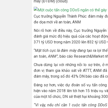
mây (ĐTĐM) (cloud).
Cục trưởng Nguyễn Thành Phúc: đám mây đan
đe dọa mới về an toàn, ANM
Nói rõ hơn về điều này, Cục trưởng Nguyễn
đánh giá mức độ hiệu quả của các hoạt độn
371 tỷ USD trong năm 2020 lên 832 tỷ USD
“
Mặt tích cực là đám mây đang tạo ra lợi t
an toàn, ANM”,
báo cáo Research&Market nh
Chưa dừng lại với những nỗi lo sợ trên, ở
đơn vị tham gia khảo sát về ATTT, ANM đã g
đám mây, trong số đó 43% DN báo cáo đã có
Đáng sợ hơn, việc dự đoán số vụ tấn công 
hiện vào năm 2018 lên tới hơn 15 triệu vụ v
của một tổ chức, DN sẽ thiệt hại khoảng 300
“
Vì vậy, nếu chỉ cần 1 cuộc tấn công DDoS 