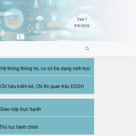
Thứ 7
8/8/2026
Hệ thống thông tin, cơ sở Đa dạng sinh học
Chỉ tiêu kiểm kê, Chỉ thị quan trắc ĐDSH
Giao nộp trực tuyến
Thủ tục hành chính