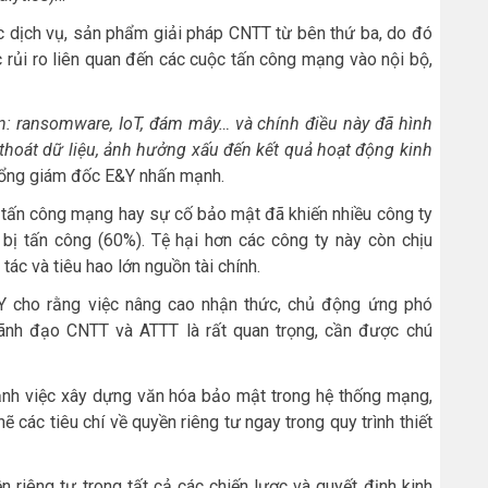
c dịch vụ, sản phẩm giải pháp CNTT từ bên thứ ba, do đó
c rủi ro liên quan đến các cuộc tấn công mạng vào nội bộ,
n: ransomware, IoT, đám mây… và chính điều này đã hình
thoát dữ liệu, ảnh hưởng xấu đến kết quả hoạt động kinh
ng giám đốc E&Y nhấn mạnh.
 tấn công mạng hay sự cố bảo mật đã khiến nhiều công ty
bị tấn công (60%). Tệ hại hơn các công ty này còn chịu
 tác và tiêu hao lớn nguồn tài chính.
Y cho rằng việc nâng cao nhận thức, chủ động ứng phó
ãnh đạo CNTT và ATTT là rất quan trọng, cần được chú
h việc xây dựng văn hóa bảo mật trong hệ thống mạng,
 các tiêu chí về quyền riêng tư ngay trong quy trình thiết
 riêng tư trong tất cả các chiến lược và quyết định kinh