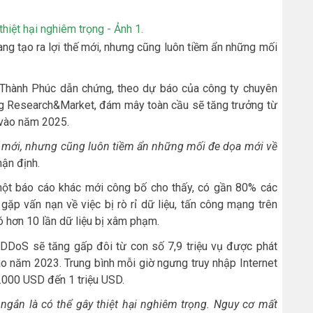
g tạo ra lợi thế mới, nhưng cũng luôn tiềm ẩn những mối
 Thành Phúc dẫn chứng, theo dự báo của công ty chuyên
g Research&Market, đám mây toàn cầu sẽ tăng trưởng từ
 vào năm 2025.
hế mới, nhưng cũng luôn tiềm ẩn những mối đe dọa mới về
ận định.
 một báo cáo khác mới công bố cho thấy, có gần 80% các
ặp vấn nạn về việc bị rò rỉ dữ liệu, tấn công mạng trên
 hơn 10 lần dữ liệu bị xâm phạm.
DDoS sẽ tăng gấp đôi từ con số 7,9 triệu vụ được phát
ào năm 2023. Trung bình mỗi giờ ngưng truy nhập Internet
.000 USD đến 1 triệu USD.
ngắn là có thể gây thiệt hại nghiêm trọng. Nguy cơ mất