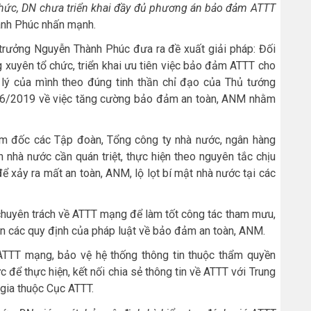
 chức, DN chưa triển khai đầy đủ phương án bảo đảm ATTT
nh Phúc nhấn mạnh.
 trưởng Nguyễn Thành Phúc đưa ra đề xuất giải pháp: Đối
 xuyên tổ chức, triển khai ưu tiên việc bảo đảm ATTT cho
 lý của mình theo đúng tinh thần chỉ đạo của Thủ tướng
7/6/2019 về việc tăng cường bảo đảm an toàn, ANM nhằm
iám đốc các Tập đoàn, Tổng công ty nhà nước, ngân hàng
h nhà nước cần quán triệt, thực hiện theo nguyên tắc chịu
ể xảy ra mất an toàn, ANM, lộ lọt bí mật nhà nước tại các
ị chuyên trách về ATTT mạng để làm tốt công tác tham mưu,
iện các quy định của pháp luật về bảo đảm an toàn, ANM.
ATTT mạng, bảo vệ hệ thống thông tin thuộc thẩm quyền
 để thực hiện, kết nối chia sẻ thông tin về ATTT với Trung
gia thuộc Cục ATTT.