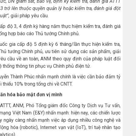
ức, DN giám sát, bảo vệ, định kỳ kiểm tra, đánh giá ATTT
3 trở lên thuộc quyền quản lý hoặc kiểm tra, đánh giá đột
uật”
,
giải pháp yêu cầu.
cấp độ 3, 4 định kỳ hàng năm thực hiệm kiểm tra, đánh giá
ổng hợp báo cáo Thủ tướng Chính phủ.
uốc gia cấp độ 5 định kỳ 6 tháng/lần thực hiện kiểm tra,
hủ tướng Chính phủ, ưu tiên sử dụng các sản phẩm, giải
yêu cầu về an toàn, ANM theo quy định của pháp luật đối
hệ thống thông tin phục vụ Chính phủ điện tử.
uyễn Thành Phúc nhấn mạnh chính là việc cần bảo đảm tỷ
i thiểu 10% trong tổng chi về CNTT.
ăn hóa bảo mật đơn vị mình
ATTT, ANM, Phó Tổng giám đốc Công ty Dịch vụ Tư vấn,
mạng Việt Nam (E&Y) nhấn mạnh: hiện nay, các chiến lược
đây ngày càng nhấn mạnh việc áp dụng nhiều công nghệ và
ng hóa (robotic), Internet vạn vật (IoT), trí tuệ nhân tạo
alytics)…