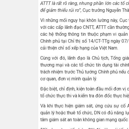
ATTT là rất rõ ràng, nhưng phần lớn các tổ
để giảm thiểu rủi ro”
,
Cục trưởng Nguyễn Thà
Vì những mối nguy hại khôn lường này, Cục
với các cấp lãnh đạo CNTT, ATTT cần thường
các hệ thống thông tin thuộc phạm vi quản
Chính phủ tại Chỉ thị số 14/CT-TTg ngày 0
cải thiện chỉ số xếp hạng của Việt Nam.
Cùng với đó, lãnh đạo là Chủ tịch, Tổng g
thương mại và các tổ chức tín dụng tài chín
trách nhiệm trước Thủ tướng Chính phủ nếu đ
cơ quan, đơn vị mình quản lý.
Đặc biệt, chỉ định, kiện toàn đầu mối đơn v
tổ chức thực thi và kiểm tra đôn đốc thực h
Và khi thực hiện giám sát, ứng cứu sự cố 
quản lý hoặc thuê tổ chức, DN có đủ năng lực
tâm giám sát an toàn không gian mạng quốc 