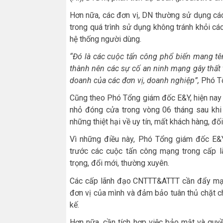
Hơn nữa, các đơn vị, DN thường sử dụng cá
trong quá trình sử dụng không tránh khỏi cá
hệ thống người dùng.
“Đó là các cuộc tấn công phổ biến mang tê
thành nên các sự cố an ninh mạng gây thất 
doanh của các đơn vị, doanh nghiệp”,
Phó Tổ
Cũng theo Phó Tổng giám đốc E&Y, hiện nay
nhỏ đóng cửa trong vòng 06 tháng sau khi 
những thiệt hại về uy tín, mất khách hàng, đối
Vì những điều này, Phó Tổng giám đốc E&
trước các cuộc tấn công mạng trong cấp l
trọng, đổi mới, thường xuyên.
Các cấp lãnh đạo CNTTT&ATTT cần đẩy mạn
đơn vị của mình và đảm bảo tuân thủ chặt chẽ
kế.
Hơn nữa, cần tích hợp việc bảo mật và quyền