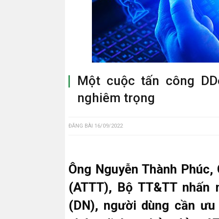
Một cuộc tấn công DDo
nghiêm trọng
ĐĂNG BÀI
16/09/2022
Ông Nguyễn Thành Phúc, C
(ATTT), Bộ TT&TT nhấn m
(DN), người dùng cần ưu 