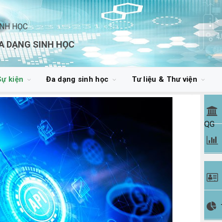
INH HỌC
A DẠNG SINH HỌC
Sự kiện
Đa dạng sinh học
Tư liệu & Thư viện
QG