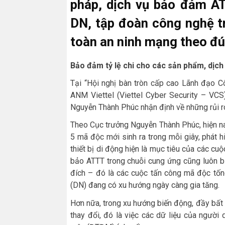
pháp, dịch vụ bảo đảm A
DN, tập đoàn công nghệ t
toàn an ninh mạng theo đú
Bảo đảm tỷ lệ chi cho các sản phẩm, dịch
Tại “Hội nghị bàn tròn cấp cao Lãnh đạo C
ANM Viettel (Viettel Cyber Security – VCS
Nguyễn Thành Phúc nhận định về những rủi ro 
Theo Cục trưởng Nguyễn Thành Phúc, hiện na
5 mã độc mới sinh ra trong mỗi giây, phát 
thiết bị di động hiện là mục tiêu của các cuộ
bảo ATTT trong chuỗi cung ứng cũng luôn b
đích – đó là các cuộc tấn công mã độc tốn
(DN) đang có xu hướng ngày càng gia tăng.
Hơn nữa, trong xu hướng biến động, đầy bấ
thay đổi, đó là việc các dữ liệu của ngườ