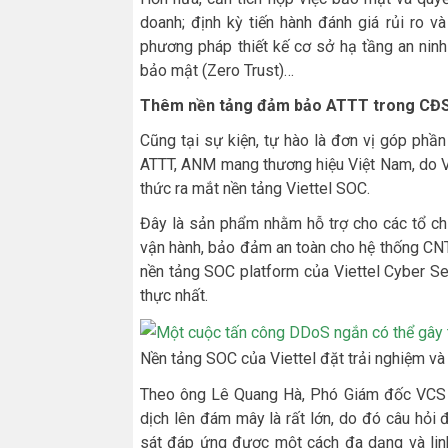
doanh; định kỳ tiến hành đánh giá rủi ro v
phương pháp thiết kế cơ sở hạ tầng an nin
bảo mật (Zero Trust)…
Thêm
nền tảng đảm bảo ATTT trong CĐ
Cũng tại sự kiện, tự hào là đơn vị góp ph
ATTT, ANM mang thương hiệu Việt Nam, do V
thức ra mắt nền tảng Viettel SOC.
Đây là sản phẩm nhằm hỗ trợ cho các tổ chứ
vận hành, bảo đảm an toàn cho hệ thống CNTT,
nền tảng SOC platform của Viettel Cyber Sec
thực nhất.
Nền tảng SOC của Viettel đặt trải nghiệm và
Theo ông Lê Quang Hà, Phó Giám đốc VCS c
dịch lên đám mây là rất lớn, do đó câu hỏi 
sát đáp ứng được một cách đa dạng và linh