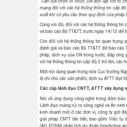
“Cần
lựa chọn tổ chức, DN độc lập với tổ ch
mạng đối với các hệ thống thông tin cấp độ 
xuất khi có yêu cầu theo quy định của pháp l
Cùng với đó, đối với các hệ thống thông tin 
và báo cáo Bộ TT&TT, trước ngày 14/12 để t
Còn đối với hệ thống thông tin quan trọng q
đánh giá và báo cáo Bộ TT&TT để báo cáo T
pháp, dịch vụ của DN trong nước, đáp ứng 
với hệ thống thông tin cấp độ 3 trở lên, các 
Một nội dung quan trọng nữa Cục trưởng Ng
lệ chi cho các sản phẩm, dịch vụ ATTT đạt tố
Các cấp lãnh đạo CNTT, ATTT xây dựng v
Nói về ứng dụng công nghệ trong đảm bảo 
Lãnh đạo mảng rủi ro công nghệ và An ninh 
kinh doanh mới ở các đơn vị, công ty giờ 
giải pháp CNTT tân tiến, bao gồm: Việc tự độ
(AI), ĐTĐM, phân tích dự đoán (predictive an