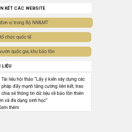
ÊN KẾT CÁC WEBSITE
đơn vị trong Bộ NN&MT
tổ chức quốc tế
vườn quốc gia, khu bảo tồn
I LIỆU
ài liệu hội thảo “Lấy ý kiến xây dựng các
i pháp đẩy mạnh tăng cường liên kết, trao
, chia sẻ thông tin dữ liệu về bảo tồn thiên
ên và đa dạng sinh học”
em thêm