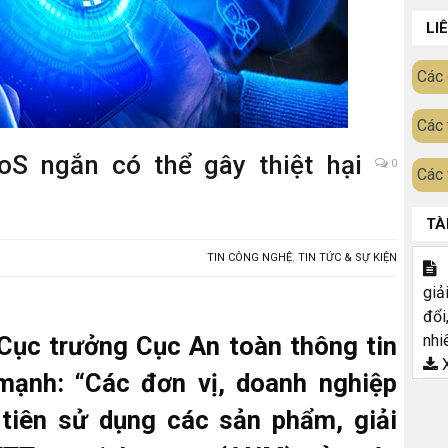
LI
Các 
Các 
S ngắn có thể gây thiệt hại
0
Các 
TÀ
TIN CÔNG NGHỆ
,
TIN TỨC & SỰ KIỆN
T
giả
đổi
ục trưởng Cục An toàn thông tin
nhi
X
ạnh: “Các đơn vị, doanh nghiệp
tiên sử dụng các sản phẩm, giải