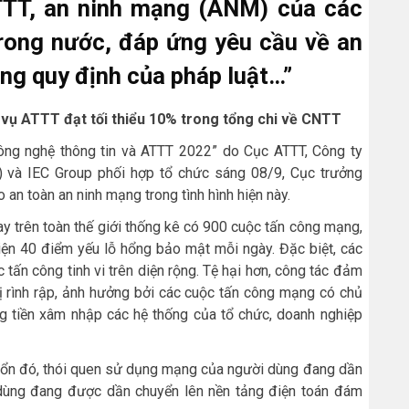
TTT, an ninh mạng (ANM) của các
rong nước, đáp ứng yêu cầu về an
ng quy định của pháp luật…”
 vụ ATTT đạt tối thiểu 10% trong tổng chi về CNTT
ông nghệ thông tin và ATTT 2022” do Cục ATTT, Công ty
) và IEC Group phối hợp tổ chức sáng 08/9, Cục trưởng
an toàn an ninh mạng trong tình hình hiện này.
y trên toàn thế giới thống kê có 900 cuộc tấn công mạng,
hiện 40 điểm yếu lỗ hổng bảo mật mỗi ngày. Đặc biệt, các
c tấn công tinh vi trên diện rộng. Tệ hại hơn, công tác đảm
ị rình rập, ảnh hưởng bởi các cuộc tấn công mạng có chủ
g tiền xâm nhập các hệ thống của tổ chức, doanh nghiệp
t ổn đó, thói quen sử dụng mạng của người dùng đang dần
i dùng đang được dần chuyển lên nền tảng điện toán đám