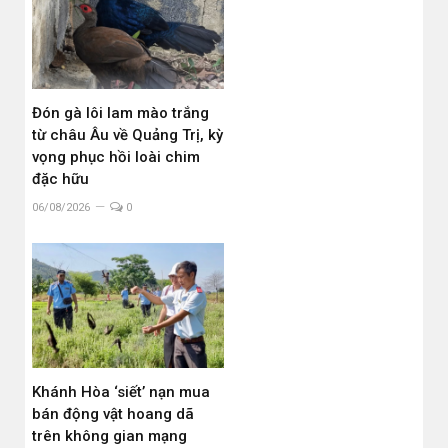
Đón gà lôi lam mào trắng
từ châu Âu về Quảng Trị, kỳ
vọng phục hồi loài chim
đặc hữu
06/08/2026
0
Khánh Hòa ‘siết’ nạn mua
bán động vật hoang dã
trên không gian mạng