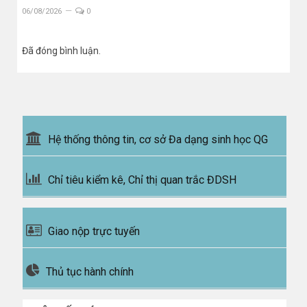
06/08/2026
0
Đã đóng bình luận.
Hệ thống thông tin, cơ sở Đa dạng sinh học QG
Chỉ tiêu kiểm kê, Chỉ thị quan trắc ĐDSH
Giao nộp trực tuyến
Thủ tục hành chính