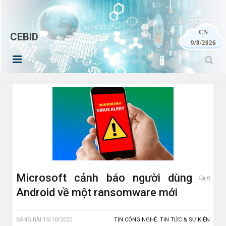
CN
CEBID
9/8/2026
Microsoft cảnh báo người dùng
0
Android về một ransomware mới
ĐĂNG BÀI
15/10/2020
TIN CÔNG NGHỆ
,
TIN TỨC & SỰ KIỆN