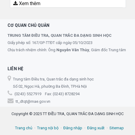
Xem thêm
CƠ QUAN CHỦ QUẢN
TRUNG TÂM ĐIỀU TRA, QUAN TRẮC ĐA DẠNG SINH HỌC
Giấy phép số: 167/GP-TTĐT cấp ngày 05/10/2023
Chịu trách nhiệm chính: Ông
Nguyễn Văn Thùy
, Giám đốc Trung tâm
LIÊN HỆ
Trung tâm Điều tra, Quan trắc đa dạng sinh học
Số 02, Ngọc Hà, phường Ba Đình, TP.Hà Nội
(0243) 5527919 Fax: (0243) 8728294
tt_dtqt@mae.gov.vn
Copyright © 2025 TT ĐIỀU TRA, QUAN TRẮC ĐA DẠNG SINH HỌC
Trang chủ
Trang nội bộ
Đăng nhập
Đăng xuất
Sitemap