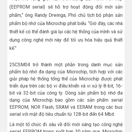
(EEPROM serial) sẽ hỗ trợ hoạt động đổi mới sản
phẩm,” ông Randy Drwinga, Phó chủ tịch bộ phận sản
phẩm bộ nhớ của Microchip phát biểu. “Giờ đây, các nhà
thiết kế có thể đánh giá lại các hệ thống của mình và sử
dụng công nghệ mới này để tối ưu hóa hiệu quả thiết
kế.”
25CSM04 trở thành một phần trong danh mục sản
phẩm bộ nhớ đa dạng của Microchip, tích hợp với các
giải pháp hệ thống tổng thể của Microchip được phát
triển dựa trên các bộ vi điều khiển và vi xử lý 8-bit, 16-
bit và 32-bit của công ty. Dòng sản phẩm bộ nhớ đa
dạng của Microchip bao gồm các sản phẩm serial
EEPROM, NOR Flash, SRAM và EERAM trong các bus
serial với mật độ tiêu chuẩn từ 128-bit đến 64 Mbit.
Là một tổ chức đi sâu về đổi mới sáng tạo công nghệ
serial EEPROM trong suốt hơn 30 năm qua, Microchip