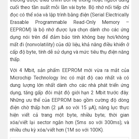
cuối theo tần suất mỗi lần vài byte. Bộ nhớ nối tiếp chỉ
đọc có thể xóa và lập trình bằng điện (Serial Electrically
Erasable Programmable Read-Only Memory –
EEPROM) là bộ nhớ được lựa chọn dành cho các ứng
dụng nói trên để đảm bảo tính không bay hơi/không
mất đi (nonvolatility) của dữ liệu, khả năng điều khiển ở
cấp độ byte, tính dễ sử dụng và mức tiêu thụ điện năng
thấp.
Với 4 Mbit, sản phẩm EEPROM mới vừa ra mắt của
Microchip Technology Inc có mật độ cao nhất và có
dung lượng lớn nhất dành cho các nhà phát triển ứng
dụng, tăng gấp đôi mật độ giới hạn 2 Mbit trước đây.
Những ưu thế của EEPROM bao gồm cường độ dòng
điện chờ thấp hơn (2 µA so với 15 µA); năng lực thực
hiện viết cả trang một byte, nhiều byte; thời gian
xóa/viết lại sector ngắn hơn (5ms so với 300ms); và
nhiều chu kỳ xóa/viết hơn (1M so với 100K).