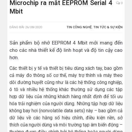
Microchip ra mắt EEPROM Serial 4
0
Mbit
ĐĂNG BÀI
26/08/2020
TIN CÔNG NGHỆ
,
TIN TỨC & SỰ KIỆN
Sản phẩm bộ nhớ EEPROM 4 Mbit mới mang đến
cho các nhà thiết kế độ linh hoạt và độ tin cậy cao
hơn.
Các thiết bị y tế và thiết bị tiêu dùng xách tay, bao gồm
cả máy đo thông số cơ thể, máy trợ thính và máy theo
dõi đường huyết cũng như là các hệ thống công nghiệp,
ô tô và nhiều hệ thống khác thường sử dụng các tập
hợp dữ liệu của những khách hàng nhất định để tối ưu
hóa trải nghiệm của người dùng. Những tập hợp dữ liệu
không bay hơi (nonvolatile data sets) này – bao gồm cả
dữ liệu về các hằng số hiệu chỉnh, điều kiện nền, sở
thích của người dùng và môi trường tạp âm biến động –
thường được điều chỉnh bởi hệ thống hoặc người dùng