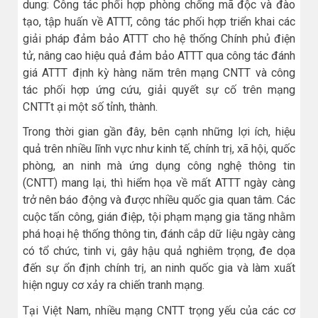
dung: Công tác phối hợp phòng chống mã độc và đào
tạo, tập huấn về ATTT, công tác phối hợp triển khai các
giải pháp đảm bảo ATTT cho hệ thống Chính phủ điện
tử, nâng cao hiệu quả đảm bảo ATTT qua công tác đánh
giá ATTT định kỳ hàng năm trên mạng CNTT và công
tác phối hợp ứng cứu, giải quyết sự cố trên mạng
CNTTt ại một số tỉnh, thành.
Trong thời gian gần đây, bên cạnh những lợi ích, hiệu
quả trên nhiều lĩnh vực như kinh tế, chính trị, xã hội, quốc
phòng, an ninh mà ứng dụng công nghệ thông tin
(CNTT) mang lại, thì hiểm họa về mất ATTT ngày càng
trở nên báo động và được nhiều quốc gia quan tâm. Các
cuộc tấn công, gián điệp, tội phạm mạng gia tăng nhằm
phá hoại hệ thống thông tin, đánh cắp dữ liệu ngày càng
có tổ chức, tinh vi, gây hậu quả nghiêm trọng, đe dọa
đến sự ổn định chính trị, an ninh quốc gia và làm xuất
hiện nguy cơ xảy ra chiến tranh mạng.
Tại Việt Nam, nhiều mạng CNTT trọng yếu của các cơ