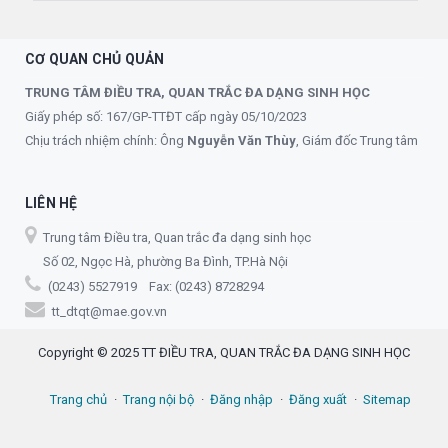
CƠ QUAN CHỦ QUẢN
TRUNG TÂM ĐIỀU TRA, QUAN TRẮC ĐA DẠNG SINH HỌC
Giấy phép số: 167/GP-TTĐT cấp ngày 05/10/2023
Chịu trách nhiệm chính: Ông
Nguyễn Văn Thùy
, Giám đốc Trung tâm
LIÊN HỆ
Trung tâm Điều tra, Quan trắc đa dạng sinh học
Số 02, Ngọc Hà, phường Ba Đình, TP.Hà Nội
(0243) 5527919 Fax: (0243) 8728294
tt_dtqt@mae.gov.vn
Copyright © 2025 TT ĐIỀU TRA, QUAN TRẮC ĐA DẠNG SINH HỌC
Trang chủ
Trang nội bộ
Đăng nhập
Đăng xuất
Sitemap