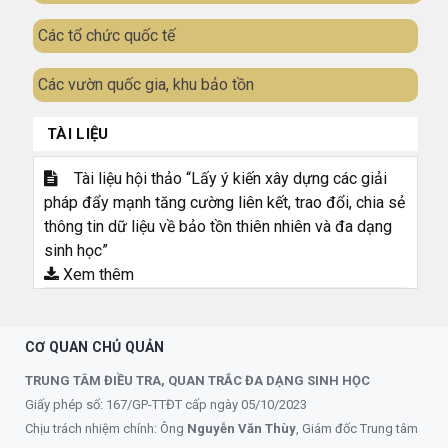
Các tổ chức quốc tế
Các vườn quốc gia, khu bảo tồn
TÀI LIỆU
Tài liệu hội thảo “Lấy ý kiến xây dựng các giải
pháp đẩy mạnh tăng cường liên kết, trao đổi, chia sẻ
thông tin dữ liệu về bảo tồn thiên nhiên và đa dạng
sinh học”
Xem thêm
CƠ QUAN CHỦ QUẢN
TRUNG TÂM ĐIỀU TRA, QUAN TRẮC ĐA DẠNG SINH HỌC
Giấy phép số: 167/GP-TTĐT cấp ngày 05/10/2023
Chịu trách nhiệm chính: Ông
Nguyễn Văn Thùy
, Giám đốc Trung tâm