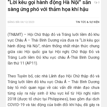
“Lời kêu gọi hành động Hà Nội” sẵn
0
sàng ứng phó với thảm họa khí hậu
ĐĂNG BÀI
04/12/2023
TIN TỨC & SỰ KIỆN
(TN&MT) – Hội Chữ thập đỏ và Trăng lưỡi liềm đỏ khu
vực Châu Á – Thái Bình Dương vừa đưa ra “Lời kêu gọi
hành động Hà Nội”, nhằm thống nhất nhận thức chung
giữa các Hội quốc gia tại Hội nghị Chữ thập Đỏ và
Trăng Lưỡi liềm Đỏ khu vực châu Á-Thái Bình Dương
lần thứ 11 (AP11).
Theo Tuyên bố, các nhà Lãnh đạo Hội Chữ thập đỏ và
Trăng lưỡi liềm đỏ khu vực Châu Á – Thái Bình Dương
bày tỏ mối quan ngại về các vấn đề nhân đạo chưa
từng xảy ra nảy sinh ở khu vực kể từ Hội nghị năm
2018 (được tổ chức tại Philippines), bao gồm đại dịch
COVID-19 và tác động của biến đổi khí hậu, đã gây ra