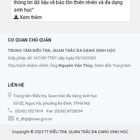
thông tin dữ liệu về bảo tồn thiên nhiên và đa dạng
sinh học”
Xem thêm
CƠ QUAN CHỦ QUẢN
TRUNG TÂM ĐIỀU TRA, QUAN TRẮC ĐA DẠNG SINH HỌC
Giấy phép số: 167/GP-TTĐT cấp ngày 05/10/2023
Chịu trách nhiệm chính: Ông
Nguyễn Văn Thùy
, Giám đốc Trung tâm
LIÊN HỆ
Trung tâm Điều tra, Quan trắc đa dạng sinh học
Số 02, Ngọc Hà, phường Ba Đình, TP.Hà Nội
(0243) 5527919 Fax: (0243) 8728294
tt_dtqt@mae.gov.vn
Copyright © 2025 TT ĐIỀU TRA, QUAN TRẮC ĐA DẠNG SINH HỌC