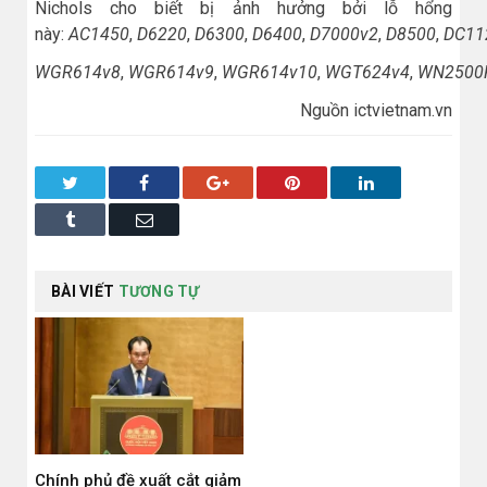
Nichols cho biết bị ảnh hưởng bởi lỗ hổng
này:
AC1450
,
D6220
,
D6300
,
D6400
,
D7000v2
,
D8500
,
DC11
WGR614v8
,
WGR614v9
,
WGR614v10
,
WGT624v4
,
WN2500
Nguồn ictvietnam.vn
Twitter
Facebook
Google+
Pinterest
LinkedIn
Tumblr
Email
BÀI VIẾT
TƯƠNG TỰ
Chính phủ đề xuất cắt giảm