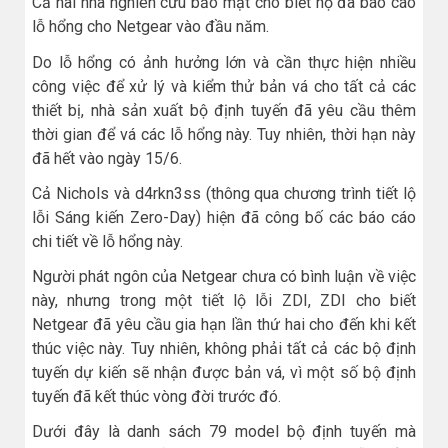
Cả hai nhà nghiên cứu bảo mật cho biết họ đã báo cáo
lỗ hổng cho Netgear vào đầu năm.
Do lỗ hổng có ảnh hưởng lớn và cần thực hiện nhiều
công việc để xử lý và kiểm thử bản vá cho tất cả các
thiết bị, nhà sản xuất bộ định tuyến đã yêu cầu thêm
thời gian để vá các lỗ hổng này. Tuy nhiên, thời hạn này
đã hết vào ngày 15/6.
Cả Nichols và d4rkn3ss (thông qua chương trình tiết lộ
lỗi Sáng kiến Zero-Day) hiện đã công bố các báo cáo
chi tiết về lỗ hổng này.
Người phát ngôn của Netgear chưa có bình luận về việc
này, nhưng trong một tiết lộ lỗi ZDI, ZDI cho biết
Netgear đã yêu cầu gia hạn lần thứ hai cho đến khi kết
thúc việc này. Tuy nhiên, không phải tất cả các bộ định
tuyến dự kiến sẽ nhận được bản vá, vì một số bộ định
tuyến đã kết thúc vòng đời trước đó.
Dưới đây là danh sách 79 model bộ định tuyến mà