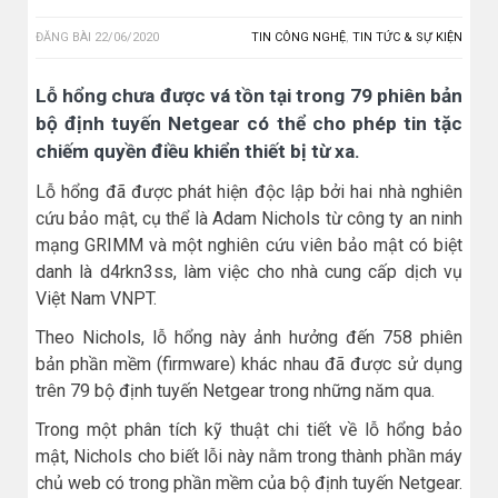
ĐĂNG BÀI
22/06/2020
TIN CÔNG NGHỆ
,
TIN TỨC & SỰ KIỆN
Lỗ hổng chưa được vá tồn tại trong 79 phiên bản
bộ định tuyến Netgear có thể cho phép tin tặc
chiếm quyền điều khiển thiết bị từ xa.
Lỗ hổng đã được phát hiện độc lập bởi hai nhà nghiên
cứu bảo mật, cụ thể là Adam Nichols từ công ty an ninh
mạng GRIMM và một nghiên cứu viên bảo mật có biệt
danh là d4rkn3ss, làm việc cho nhà cung cấp dịch vụ
Việt Nam VNPT.
Theo Nichols, lỗ hổng này ảnh hưởng đến 758 phiên
bản phần mềm (firmware) khác nhau đã được sử dụng
trên 79 bộ định tuyến Netgear trong những năm qua.
Trong một phân tích kỹ thuật chi tiết về lỗ hổng bảo
mật, Nichols cho biết lỗi này nằm trong thành phần máy
chủ web có trong phần mềm của bộ định tuyến Netgear.