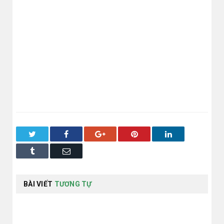
Twitter
Facebook
Google+
Pinterest
LinkedIn
Tumblr
Email
BÀI VIẾT
TƯƠNG TỰ