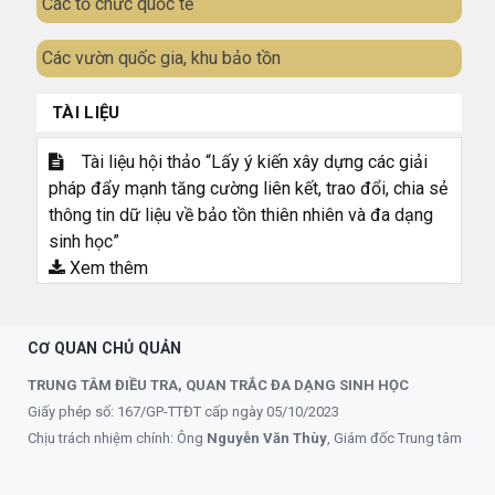
Các tổ chức quốc tế
Các vườn quốc gia, khu bảo tồn
TÀI LIỆU
Tài liệu hội thảo “Lấy ý kiến xây dựng các giải
pháp đẩy mạnh tăng cường liên kết, trao đổi, chia sẻ
thông tin dữ liệu về bảo tồn thiên nhiên và đa dạng
sinh học”
Xem thêm
CƠ QUAN CHỦ QUẢN
TRUNG TÂM ĐIỀU TRA, QUAN TRẮC ĐA DẠNG SINH HỌC
Giấy phép số: 167/GP-TTĐT cấp ngày 05/10/2023
Chịu trách nhiệm chính: Ông
Nguyễn Văn Thùy
, Giám đốc Trung tâm