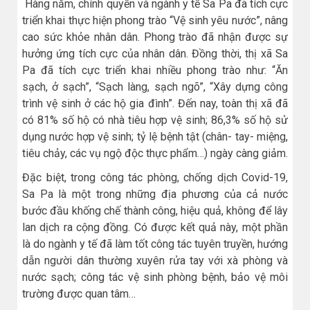
Hàng năm, chính quyền và ngành y tế Sa Pa đã tích cực
triển khai thực hiện phong trào “Vệ sinh yêu nước”, nâng
cao sức khỏe nhân dân. Phong trào đã nhận được sự
hưởng ứng tích cực của nhân dân. Đồng thời, thị xã Sa
Pa đã tích cực triển khai nhiều phong trào như: “Ăn
sạch, ở sạch”, “Sạch làng, sạch ngõ”, “Xây dựng công
trình vệ sinh ở các hộ gia đình”. Đến nay, toàn thị xã đã
có 81% số hộ có nhà tiêu hợp vệ sinh; 86,3% số hộ sử
dụng nước hợp vệ sinh; tỷ lệ bệnh tật (chân- tay- miệng,
tiêu chảy, các vụ ngộ độc thực phẩm…) ngày càng giảm.
Đặc biệt, trong công tác phòng, chống dịch Covid-19,
Sa Pa là một trong những địa phương của cả nước
bước đầu khống chế thành công, hiệu quả, không để lây
lan dịch ra cộng đồng. Có được kết quả này, một phần
là do ngành y tế đã làm tốt công tác tuyên truyền, hướng
dẫn người dân thường xuyên rửa tay với xà phòng và
nước sạch; công tác vệ sinh phòng bệnh, bảo vệ môi
trường được quan tâm…