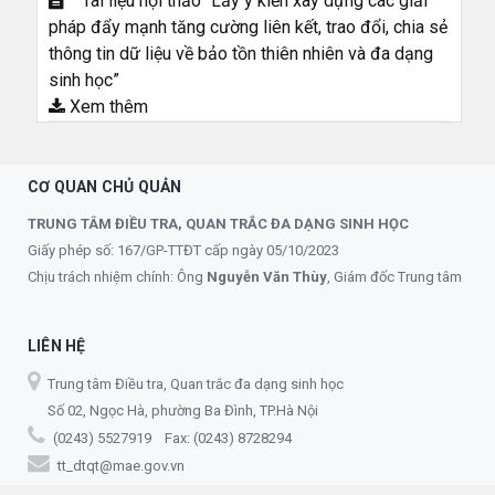
Tài liệu hội thảo “Lấy ý kiến xây dựng các giải
pháp đẩy mạnh tăng cường liên kết, trao đổi, chia sẻ
thông tin dữ liệu về bảo tồn thiên nhiên và đa dạng
sinh học”
Xem thêm
CƠ QUAN CHỦ QUẢN
TRUNG TÂM ĐIỀU TRA, QUAN TRẮC ĐA DẠNG SINH HỌC
Giấy phép số: 167/GP-TTĐT cấp ngày 05/10/2023
Chịu trách nhiệm chính: Ông
Nguyễn Văn Thùy
, Giám đốc Trung tâm
LIÊN HỆ
Trung tâm Điều tra, Quan trắc đa dạng sinh học
Số 02, Ngọc Hà, phường Ba Đình, TP.Hà Nội
(0243) 5527919 Fax: (0243) 8728294
tt_dtqt@mae.gov.vn