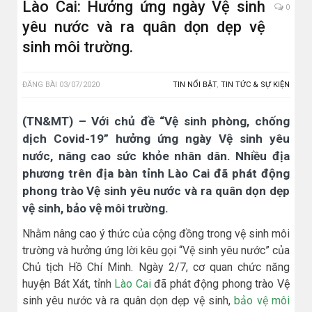
Lào Cai: Hưởng ứng ngày Vệ sinh
0
yêu nước và ra quân dọn dẹp vệ
sinh môi trường.
ĐĂNG BÀI
03/07/2020
TIN NỔI BẬT
,
TIN TỨC & SỰ KIỆN
(TN&MT) – Với chủ đề “Vệ sinh phòng, chống
dịch Covid-19” hưởng ứng ngày Vệ sinh yêu
nước, nâng cao sức khỏe nhân dân. Nhiều địa
phương trên địa bàn tỉnh Lào Cai đã phát động
phong trào Vệ sinh yêu nước và ra quân dọn dẹp
vệ sinh, bảo vệ môi trường.
Nhằm nâng cao ý thức của cộng đồng trong vệ sinh môi
trường và hưởng ứng lời kêu gọi “Vệ sinh yêu nước” của
Chủ tịch Hồ Chí Minh. Ngày 2/7, cơ quan chức năng
huyện Bát Xát, tỉnh
Lào Cai
đã phát động phong trào Vệ
sinh yêu nước và ra quân dọn dẹp vệ sinh,
bảo vệ môi