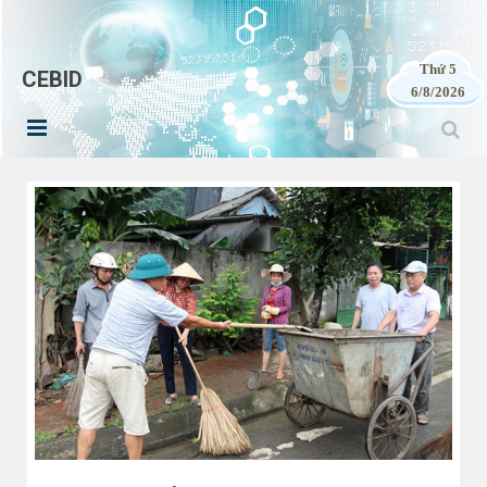
Thứ 5
CEBID
6/8/2026