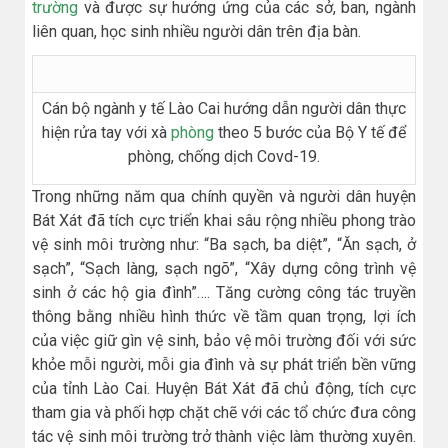
trường
và được sự hướng ứng của các sở, ban, ngành
liên quan, học sinh nhiều người dân trên địa bàn.
Cán bộ ngành y tế Lào Cai hướng dẫn người dân thực
hiện rửa tay với xà
phòng
theo 5 bước của Bộ Y tế để
phòng, chống dịch Covd-19.
Trong những năm qua chính quyền và người dân huyện
Bát Xát đã tích cực triển khai sâu rộng nhiều phong trào
vệ sinh môi trường như: “Ba sạch, ba diệt”, “Ăn sạch, ở
sạch”, “Sạch làng, sạch ngõ”, “Xây dựng công trình vệ
sinh ở các hộ gia đình”…. Tăng cường công tác truyền
thông bằng nhiều hình thức về tầm quan trọng, lợi ích
của việc giữ gìn vệ sinh, bảo vệ môi trường đối với sức
khỏe mỗi người, mỗi gia đình và sự phát triển bền vững
của tỉnh Lào Cai. Huyện Bát Xát đã chủ động, tích cực
tham gia và phối hợp chặt chẽ với các tổ chức đưa công
tác vệ sinh môi trường trở thành việc làm thường xuyên.