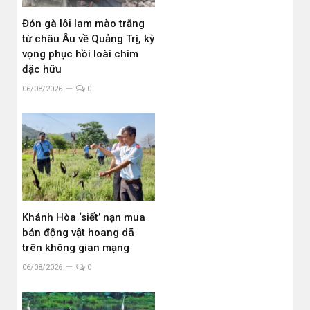
Đón gà lôi lam mào trắng
từ châu Âu về Quảng Trị, kỳ
vọng phục hồi loài chim
đặc hữu
06/08/2026
0
Khánh Hòa ‘siết’ nạn mua
bán động vật hoang dã
trên không gian mạng
06/08/2026
0