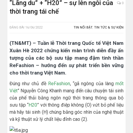
“Lãng du” + “H20” – sự lên ngôi của
0
thời trang tái chế
ĐĂNG BÀI
16/06/2022
TIN NỔI BẬT
,
TIN TỨC & SỰ KIỆN
(TN&MT) – Tuần lễ Thời trang Quốc tế Việt Nam
Xuân Hè 2022 chứng kiến màn trình diễn đầy ấn
tượng của các bộ sưu tập mang đậm tinh thần
ReFashion – hướng đến sự phát triển bền vững
cho thời trang Việt Nam.
Đúng như chủ đề
ReFashion
, “gã ngông của làng
mốt
Việt
” Nguyễn Công Khanh mang đến câu chuyện tái sinh
của phế thải bằng ngôn ngữ thời trang thông qua bộ
sưu tập “
H20
” với thông điệp không (O) vứt bỏ phế liệu
mà hãy tái sinh (H) chúng bằng góc nhìn của nghệ thuật
và kỹ thuật xử lý chất liệu đỉnh cao (2).