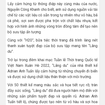
Lấy cảm hứng từ thông điệp này cùng màu của nước,
Nguyễn Công Khanh cho biết, anh sử dụng nguồn vải tái
chế từ các vật liệu có sẵn trong tự nhiên như vỏ hàu, bã
cà phê, sợi sen được pha trộn với chất liệu nhựa, kết
hợp với hình ảnh những vòng tròn đồng tâm để tạo nên
bộ sưu tập ấn tượng.
Cùng với “H20”, bữa tiệc thời trang đã trình làng nét
thanh xuân tuyệt đẹp của bộ sưu tập mang tên “Lãng
du”.
Trở lại trong đêm khai mạc Tuần lễ Thời trang Quốc tế
Việt Nam Xuân Hè 2022, “Lãng du” của nhà thiết kế
Adrian Anh Tuấn lấy cảm hứng từ những chuyến đi biển
và được sử dụng chất liệu thân thiện với môi trường.
Với 50 thiết kế mang màu sắc và họa tiết rực rỡ, tràn
đầy sức sống, “Lãng du” đã đưa người hâm mộ đến với
những sản phẩm tuyệt đẹp và quyến rũ. Adrian Anh
Tuấn tiết lộ, chúng được tạo nên từ vỏ hàu và sợi hoa