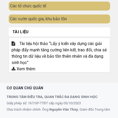
Các tổ chức quốc tế
Các vườn quốc gia, khu bảo tồn
TÀI LIỆU
Tài liệu hội thảo “Lấy ý kiến xây dựng các giải
pháp đẩy mạnh tăng cường liên kết, trao đổi, chia sẻ
thông tin dữ liệu về bảo tồn thiên nhiên và đa dạng
sinh học”
Xem thêm
CƠ QUAN CHỦ QUẢN
TRUNG TÂM ĐIỀU TRA, QUAN TRẮC ĐA DẠNG SINH HỌC
Giấy phép số: 167/GP-TTĐT cấp ngày 05/10/2023
Chịu trách nhiệm chính: Ông
Nguyễn Văn Thùy
, Giám đốc Trung tâm