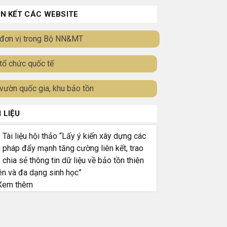
ÊN KẾT CÁC WEBSITE
đơn vị trong Bộ NN&MT
tổ chức quốc tế
vườn quốc gia, khu bảo tồn
I LIỆU
ài liệu hội thảo “Lấy ý kiến xây dựng các
i pháp đẩy mạnh tăng cường liên kết, trao
, chia sẻ thông tin dữ liệu về bảo tồn thiên
ên và đa dạng sinh học”
em thêm