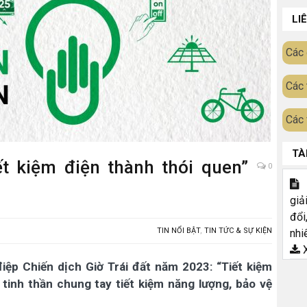
LI
Các 
Các 
Các 
TÀ
ết kiệm điện thành thói quen”
0
T
giả
đổi
TIN NỔI BẬT
,
TIN TỨC & SỰ KIỆN
nhi
X
ệp Chiến dịch Giờ Trái đất năm 2023: “Tiết kiệm
 tinh thần chung tay tiết kiệm năng lượng, bảo vệ