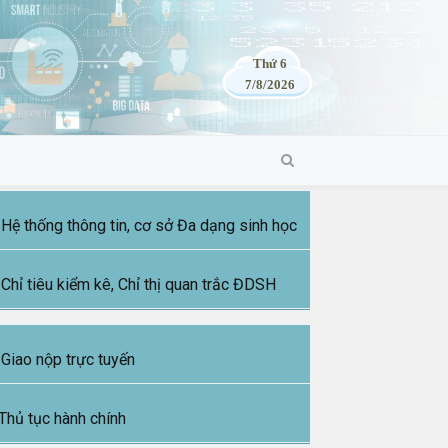
Thứ 6
7/8/2026
Hệ thống thông tin, cơ sở Đa dạng sinh học
Chỉ tiêu kiểm kê, Chỉ thị quan trắc ĐDSH
Giao nộp trực tuyến
Thủ tục hành chính