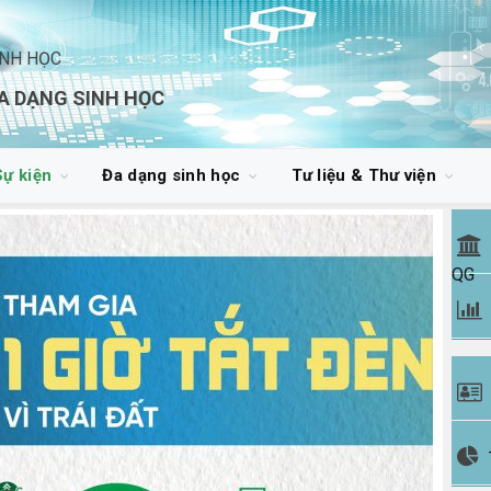
INH HỌC
A DẠNG SINH HỌC
Sự kiện
Đa dạng sinh học
Tư liệu & Thư viện
QG