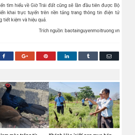
yến tìm hiểu về Giờ Trái đất cũng sẽ lần đầu tiên được Bộ
n khai trực tuyến trên nền tảng trang thông tin điện tử
 tiết kiệm và hiệu quả.
Trích nguồn: baotainguyenmoitruong.vn
Facebook
Google+
Pinterest
LinkedIn
Tumblr
Email