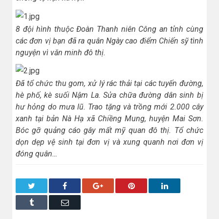
8 đội hình thuộc Đoàn Thanh niên Công an tỉnh cùng
các đơn vị bạn đã ra quân Ngày cao điểm Chiến sỹ tình
nguyện vì văn minh đô thị.
Đã tổ chức thu gom, xử lý rác thải tại các tuyến đường,
hè phố, kè suối Nậm La. Sửa chữa đường dân sinh bị
hư hỏng do mưa lũ. Trao tặng và trồng mới 2.000 cây
xanh tại bản Nà Hạ xã Chiềng Mung, huyện Mai Sơn.
Bóc gỡ quảng cáo gây mất mỹ quan đô thị. Tổ chức
dọn dẹp vệ sinh tại đơn vị và xung quanh nơi đơn vị
đóng quân…
Twitter
Facebook
Google+
Pinterest
LinkedIn
Tumblr
Email