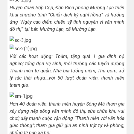
Huyện đoàn Sốp Cộp, Đồn Biên phòng Mường Lạn triển
khai chương trình “Chiến dịch kỳ nghỉ hồng” và hưởng
ứng “Ngày cao điểm chiến sỹ tình nguyện vì văn minh
đô thị” tại bản Mường Lạn, xã Mường Lạn.
Với các hoạt động: Thăm, tặng quà 1 gia đình hộ
nghèo; tổng dọn vệ sinh, môi trường các tuyến đường
Thanh niên tự quản, Nhà bia tưởng niệm; Thu gom, xử
lý rác thải nhựa,…với 50 lượt đoàn viên, thanh niên
tham gia.
Hơn 40 đoàn viên, thanh niên huyện Sông Mã tham gia
xây dựng nếp sống văn minh đô thị, sửa chữa khu vui
chơi; đẩy mạnh cuộc vận động “Thanh niên với văn hóa
giao thông”; tham gia giữ gìn an ninh trật tự và phòng,
chống tệ nạn xã hội.