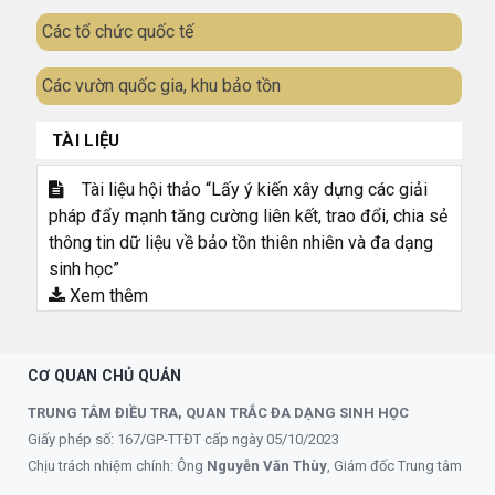
Các tổ chức quốc tế
Các vườn quốc gia, khu bảo tồn
TÀI LIỆU
Tài liệu hội thảo “Lấy ý kiến xây dựng các giải
pháp đẩy mạnh tăng cường liên kết, trao đổi, chia sẻ
thông tin dữ liệu về bảo tồn thiên nhiên và đa dạng
sinh học”
Xem thêm
CƠ QUAN CHỦ QUẢN
TRUNG TÂM ĐIỀU TRA, QUAN TRẮC ĐA DẠNG SINH HỌC
Giấy phép số: 167/GP-TTĐT cấp ngày 05/10/2023
Chịu trách nhiệm chính: Ông
Nguyễn Văn Thùy
, Giám đốc Trung tâm