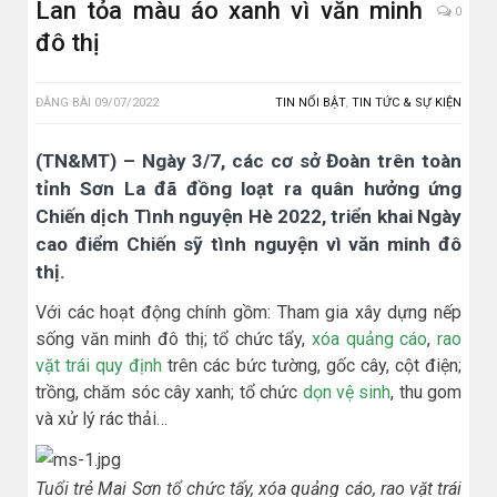
Lan tỏa màu áo xanh vì văn minh
0
đô thị
ĐĂNG BÀI
09/07/2022
TIN NỔI BẬT
,
TIN TỨC & SỰ KIỆN
(TN&MT) – Ngày 3/7, các cơ sở Đoàn trên toàn
tỉnh Sơn La đã đồng loạt ra quân hưởng ứng
Chiến dịch Tình nguyện Hè 2022, triển khai Ngày
cao điểm Chiến sỹ tình nguyện vì văn minh đô
thị.
Với các hoạt động chính gồm: Tham gia xây dựng nếp
sống văn minh đô thị; tổ chức tẩy,
xóa quảng cáo
,
rao
vặt trái quy định
trên các bức tường, gốc cây, cột điện;
trồng, chăm sóc cây xanh; tổ chức
dọn vệ sinh
, thu gom
và xử lý rác thải…
Tuổi trẻ Mai Sơn tổ chức tẩy, xóa quảng cáo, rao vặt trái