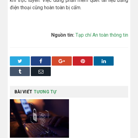
khi trực tuyến. Việc dùng phần mềm quét tài liệu bằng
điện thoại cũng hoàn toàn bị cấm.
Nguồn tin:
Tạp chí An toàn thông tin
Twitter
Facebook
Google+
Pinterest
LinkedIn
Tumblr
Email
BÀI VIẾT
TƯƠNG TỰ