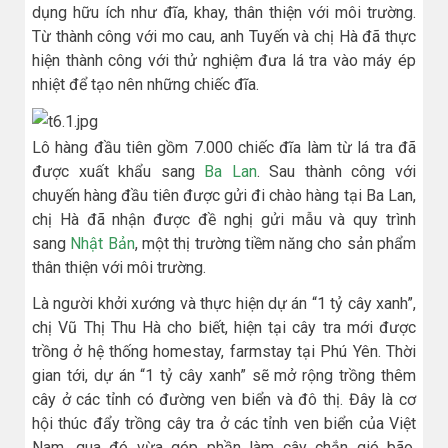
dụng hữu ích như đĩa, khay, thân thiện với môi trường.
Từ thành công với mo cau, anh Tuyến và chị Hà đã thực
hiện thành công với thử nghiệm đưa lá tra vào máy ép
nhiệt để tạo nên những chiếc đĩa.
Lô hàng đầu tiên gồm 7.000 chiếc đĩa làm từ lá tra đã
được xuất khẩu sang
Ba Lan
. Sau thành công với
chuyến hàng đầu tiên được gửi đi chào hàng tại Ba Lan,
chị Hà đã nhận được đề nghị gửi mẫu và quy trình
sang
Nhật Bản
, một thị trường tiềm năng cho sản phẩm
thân thiện với môi trường.
Là người khởi xướng và thực hiện dự án “1 tỷ cây xanh”,
chị Vũ Thị Thu Hà cho biết, hiện tại cây tra mới được
trồng ở hệ thống homestay, farmstay tại Phú Yên. Thời
gian tới, dự án “1 tỷ cây xanh” sẽ mở rộng trồng thêm
cây ở các tỉnh có đường ven biển và đô thị. Đây là cơ
hội thúc đẩy trồng cây tra ở các tỉnh ven biển của Việt
Nam, qua đó vừa góp phần làm cây chắn gió bão,