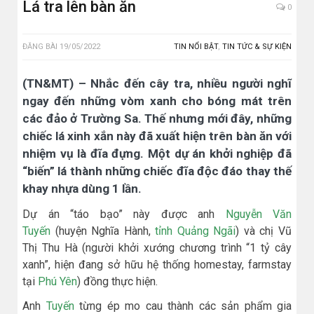
Lá tra lên bàn ăn
0
ĐĂNG BÀI
19/05/2022
TIN NỔI BẬT
,
TIN TỨC & SỰ KIỆN
(TN&MT) – Nhắc đến cây tra, nhiều người nghĩ
ngay đến những vòm xanh cho bóng mát trên
các đảo ở Trường Sa. Thế nhưng mới đây, những
chiếc lá xinh xắn này đã xuất hiện trên bàn ăn với
nhiệm vụ là đĩa đựng. Một dự án khởi nghiệp đã
“biến” lá thành những chiếc đĩa độc đáo thay thế
khay nhựa dùng 1 lần.
Dự án “táo bạo” này được anh
Nguyễn Văn
Tuyến
(huyện Nghĩa Hành,
tỉnh Quảng Ngãi
) và chị Vũ
Thị Thu Hà (người khởi xướng chương trình “1 tỷ cây
xanh”, hiện đang sở hữu hệ thống homestay, farmstay
tại
Phú Yên
) đồng thực hiện.
Anh
Tuyến
từng ép mo cau thành các sản phẩm gia