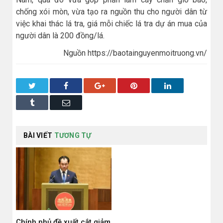
chống xói mòn, vừa tạo ra nguồn thu cho người dân từ
việc khai thác lá tra, giá mỗi chiếc lá tra dự án mua của
người dân là 200 đồng/lá.
Nguồn https://baotainguyenmoitruong.vn/
Twitter
Facebook
Google+
Pinterest
LinkedIn
Tumblr
Email
BÀI VIẾT
TƯƠNG TỰ
Chính phủ đề xuất cắt giảm