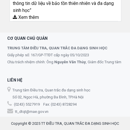
thông tin dữ liệu về bảo tồn thiên nhiên và đa dạng
sinh học”
Xem thêm
CƠ QUAN CHỦ QUẢN
TRUNG TÂM ĐIỀU TRA, QUAN TRẮC ĐA DẠNG SINH HỌC
Giấy phép số: 167/GP-TTĐT cấp ngày 05/10/2023
Chịu trách nhiệm chính: Ông
Nguyễn Văn Thùy
, Giám đốc Trung tâm
LIÊN HỆ
Trung tâm Điều tra, Quan trắc đa dạng sinh học
Số 02, Ngọc Hà, phường Ba Đình, TP.Hà Nội
(0243) 5527919 Fax: (0243) 8728294
tt_dtqt@mae.gov.vn
Copyright © 2025 TT ĐIỀU TRA, QUAN TRẮC ĐA DẠNG SINH HỌC