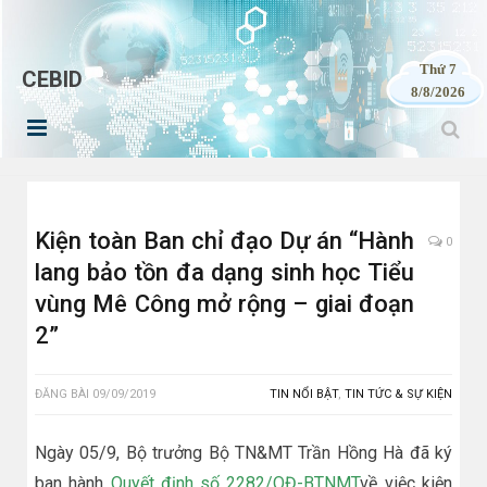
Thứ 7
CEBID
8/8/2026
Kiện toàn Ban chỉ đạo Dự án “Hành
0
lang bảo tồn đa dạng sinh học Tiểu
vùng Mê Công mở rộng – giai đoạn
2”
ĐĂNG BÀI
09/09/2019
TIN NỔI BẬT
,
TIN TỨC & SỰ KIỆN
Ngày 05/9, Bộ trưởng Bộ TN&MT Trần Hồng Hà đã ký
ban hành
Quyết định số 2282/QĐ-BTNMT​
về việc kiện